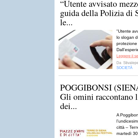
“Utente avvisato mezzo
guida della Polizia di 
le...
“Utente av
lo slogan d
protezione 
Dall’esperi
Leggere il s
Da
Stivalep
SOCIETÀ
POGGIBONSI (SIENA)
Gli omini raccontano la
dei...
A Poggibons
l’undicesim
città – Ter
martedì 30