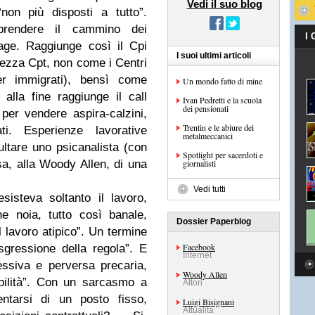
Vedi il suo blog
“non più disposti a tutto”.
aprendere il cammino dei
I
tage. Raggiunge così il Cpi
I suoi ultimi articoli
ttezza Cpt, non come i Centri
r immigrati), bensì come
Un mondo fatto di mine
alla fine raggiunge il call
Ivan Pedretti e la scuola
dei pensionati
er vendere aspira-calzini,
Trentin e le abiure dei
ti. Esperienze lavorative
metalmeccanici
ltare uno psicanalista (con
Spotlight per sacerdoti e
sa, alla Woody Allen, di una
giornalisti
Vedi tutti
isteva soltanto il lavoro,
e noia, tutto così banale,
Dossier Paperblog
il lavoro atipico”. Un termine
Facebook
gressione della regola”. E
Internet
essiva e perversa precaria,
Woody Allen
bilità”. Con un sarcasmo a
Attori
entarsi di un posto fisso,
Luigi Bisignani
Attualità