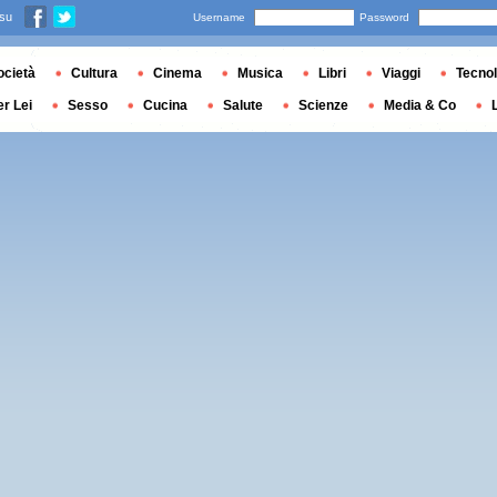
 su
Username
Password
ocietà
Cultura
Cinema
Musica
Libri
Viaggi
Tecnol
er Lei
Sesso
Cucina
Salute
Scienze
Media & Co