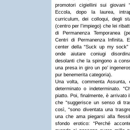
promotori cigiellini sui giovani 
Eccola, dopo la laurea, intr
curriculum, dei colloqui, degli s
(centro per l’impiego) che lei riba
di Permanenza Temporanea (pe
Centri di Permanenza Infinita. E 
center della “Suck up my sock” p
onde aiutare coniugi disordina
desolanti che la spingono a consu
una presa in giro un po’ ingenero
pur benemerita categoria).
Una volta, commenta Assunta, es
determinato o indeterminato. “Ch
piatto. Poi, finalmente, è arrivato 
che “suggerisce un senso di tras
così, “sono diventata una trasgr
una che ama piegarsi alla flessi
sfondo erotico: “Perché accont