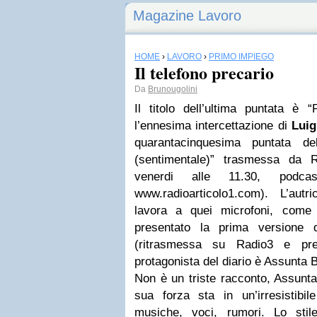
Magazine Lavoro
HOME
›
LAVORO
›
PRIMO IMPIEGO
Il telefono precario
Da
Brunougolini
Il titolo dell’ultima puntata è 
l’ennesima intercettazione di
Luig
quarantacinquesima puntata de
(sentimentale)” trasmessa da R
venerdi alle 11.30, podcas
www.radioarticolo1.com). L’aut
lavora a quei microfoni, come 
presentato la prima versione 
(ritrasmessa su Radio3 e pr
protagonista del diario è Assunta 
Non è un triste racconto, Assunt
sua forza sta in un’irresistibi
musiche, voci, rumori. Lo stil