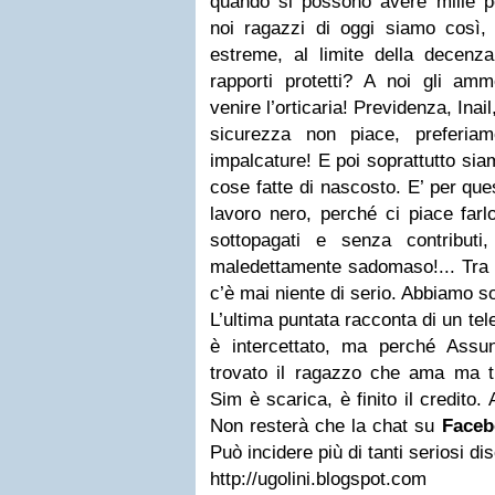
quando si possono avere mille po
noi ragazzi di oggi siamo così, 
estreme, al limite della decenza
rapporti protetti? A noi gli ammo
venire l’orticaria! Previdenza, Inail
sicurezza non piace, preferia
impalcature! E poi soprattutto sia
cose fatte di nascosto. E’ per que
lavoro nero, perché ci piace farl
sottopagati e senza contribut
maledettamente sadomaso!... Tra i
c’è mai niente di serio. Abbiamo so
L’ultima puntata racconta di un te
è intercettato, ma perché Assu
trovato il ragazzo che ama ma tu
Sim è scarica, è finito il credito.
Non resterà che la chat su
Faceb
Può incidere più di tanti seriosi dis
http://ugolini.blogspot.com