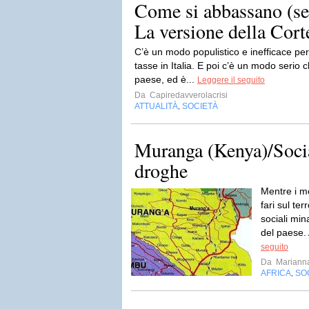
Come si abbassano (ser
La versione della Cort
C’è un modo populistico e inefficace pe
tasse in Italia. E poi c’è un modo serio 
paese, ed è...
Leggere il seguito
Da
Capiredavverolacrisi
ATTUALITÀ
SOCIETÀ
,
Muranga (Kenya)/Socia
droghe
Mentre i m
fari sul te
sociali mi
del paese. 
seguito
Da
Mariann
AFRICA
SO
,