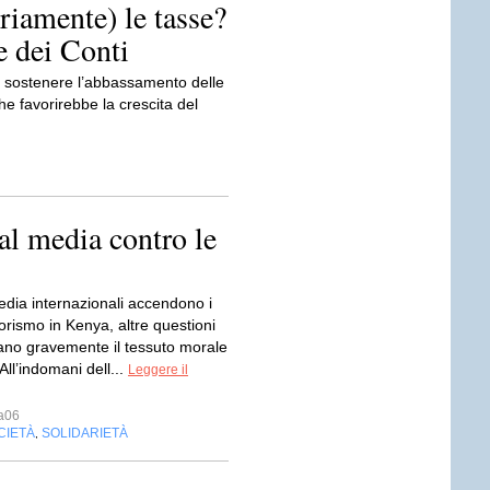
iamente) le tasse?
e dei Conti
r sostenere l’abbassamento delle
che favorirebbe la crescita del
l media contro le
edia internazionali accendono i
rrorismo in Kenya, altre questioni
nano gravemente il tessuto morale
All’indomani dell...
Leggere il
a06
CIETÀ
SOLIDARIETÀ
,