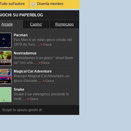
Tutto sull'autore
Diventa membro
 GIOCHI SU PAPERBLOG
Arcade
Casino'
Rompicapo
Pacman
Pac-Man é un video gioco creato nel
1979 da Toru......
Gioca
Nostradamus
Nostradamus è un gioco " shoot them
up" con una......
Gioca
Magical Cat Adventure
Riscopri Magical Cat Adventure, un
gioco d'arcade......
Gioca
Snake
Snake è un videogioco presente in
molti......
Gioca
Scopri lo spazio giochi di