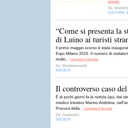
seguito
Da
Amedit 
CULTURA
,
“Come si presenta la s
di Luino ai turisti stran
Il primo maggio scorso è stata inaugurat
Expo Milano 2015. Il numero di visitatori, t
molto...
Leggere il seguito
Da
Stivalepensante
SOCIETÀ
Il controverso caso de
É di pochi giorni fa la notizia (qui, dal s
medico triestino Marino Andolina, nell'am
Procura della...
Leggere il seguito
Da
Gaetano61
SOCIETÀ