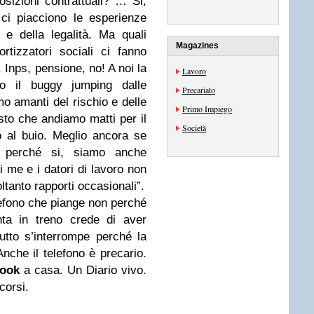
sizioni contrattuali? … Si,
ci piacciono le esperienze
 e della legalità. Ma quali
Magazines
rtizzatori sociali ci fanno
, Inps, pensione, no! A noi la
Lavoro
mo il buggy jumping dalle
Precariato
mo amanti del rischio e delle
Primo Impiego
sto che andiamo matti per il
Società
o al buio. Meglio ancora se
i, perché si, siamo anche
 me e i datori di lavoro non
ltanto rapporti occasionali”.
lefono che piange non perché
nta in treno crede di aver
tto s’interrompe perché la
 Anche il telefono è precario.
ook
a casa. Un Diario vivo.
corsi.