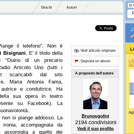
Giochi
Autori
“Piange il telefono”. Non è
L
Vedi articolo originale
i Bisignani
. E’ il titolo della
l “Diario di un precario
L'
Segnala un abuso
GI
adio Articolo Uno (tutti i
A proposito dell'autore
t scaricabili dal sito
rice, Maria Antonia Fama,
autrice e conduttrice. Ha
della sua opera in teatro
esente su Facebook). La
Buonavolontà.
Agi
Brunougolini
a non si piange addosso. La
2194
condivisioni
le ironia, accompagnata da
Vedi il suo profilo
e assomiglia a quello dei