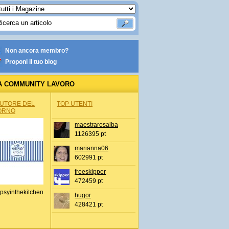
Non ancora membro?
Proponi il tuo blog
A COMMUNITY LAVORO
AUTORE DEL
TOP UTENTI
ORNO
maestrarosalba
1126395 pt
marianna06
602991 pt
freeskipper
472459 pt
psyinthekitchen
hugor
428421 pt