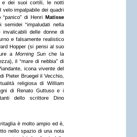
 e dei suoi cortili, le notti
il velo impalpabile dei quadri
o “panico” di Henri
Matisse
 semidei “impaludati nella
e invalicabili delle donne di
rno e falsamente realistico
ward Hopper (si pensi al suo
ure a
Morning Sun
che la
ezza), il “mare di nebbia” di
iandante, icona vivente del
di Pieter Bruegel il Vecchio,
tualità religiosa di William
igni di Renato Guttuso e i
tanti dello scrittore Dino
itaglia è molto ampio ed è,
utto nello spazio di una nota