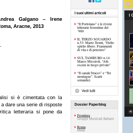
I suoi ultimi articoli
I
 Andrea Galgano – Irene
“Il Portolano” e le riviste
Roma, Aracne, 2013
letterarie fiorentine del
‘900
IL TERZO SGUARDO
n.53: Mario Tronti, “Dello
_
spirito libero. Frammenti
di vita e di pensiero”
SUL TAMBURO n.14:
Marco Missiroli, “Atti
osceni in luogo privato”
“Il canale bracco” e “Tre
montagne”. Scarti
semantici
Vedi tutti
alisi si è cimentata con la
i a dare una serie di risposte
Dossier Paperblog
ritica letteraria si pone da
Frontiera
Gruppi Musicali Italiani
Roma
Mete