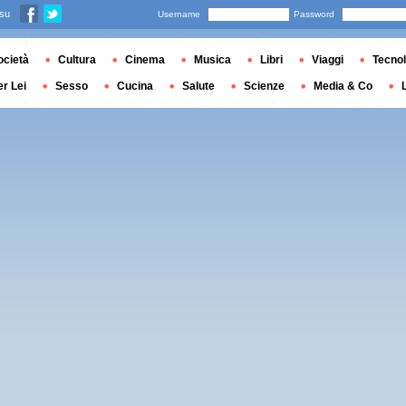
 su
Username
Password
ocietà
Cultura
Cinema
Musica
Libri
Viaggi
Tecnol
er Lei
Sesso
Cucina
Salute
Scienze
Media & Co