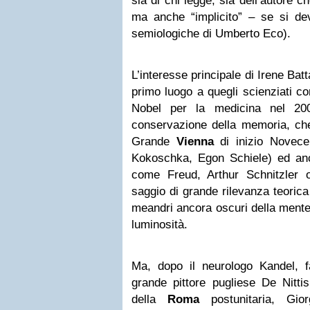
sia di chi legge, sia dell’autore ch
ma anche “implicito” – se si dev
semiologiche di Umberto Eco).
L’interesse principale di Irene Battag
primo luogo a quegli scienziati 
Nobel per la medicina nel 200
conservazione della memoria, che 
Grande
Vienna
di inizio Novece
Kokoschka, Egon Schiele) ed anc
come Freud, Arthur Schnitzler 
saggio di grande rilevanza teorica 
meandri ancora oscuri della mente 
luminosità.
Ma, dopo il neurologo Kandel, fa
grande pittore pugliese De Nitti
della
Roma
postunitaria, Gio