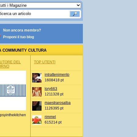
Non ancora membro?
Proponi il tuo blog
A COMMUNITY CULTURA
AUTORE DEL
TOP UTENTI
ORNO
intrattenimento
1608418 pt
lory663
1211328 pt
maestrarosalba
1126395 pt
psyinthekitchen
rimmel
615214 pt