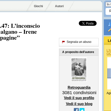
Giochi
Autori
7: L’inconscio
Galgano – Irene
 pagine”
L
Segnala un abuso
L'
A proposito dell'autore
GI
Retroguardia
3081
condivisioni
Agi
Vedi il suo profilo
Vedi il suo blog