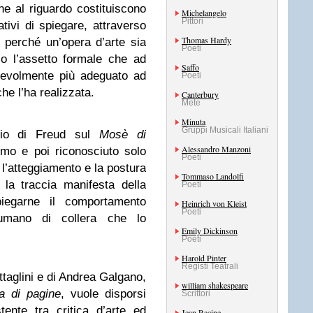
ne al riguardo costituiscono
Michelangelo
Pittori
tivi di spiegare, attraverso
Thomas Hardy
el perché un’opera d’arte sia
Poeti
o l’assetto formale che ad
Saffo
pevolmente più adeguato ad
Poeti
he l’ha realizzata.
Canterbury
Mete
Minuta
Gruppi Musicali Italiani
gio di Freud sul
Mosè di
Alessandro Manzoni
o e poi riconosciuto solo
Poeti
 l’atteggiamento e la postura
Tommaso Landolfi
 la traccia manifesta della
Poeti
egarne il comportamento
Heinrich von Kleist
Poeti
 umano di collera che lo
Emily Dickinson
Poeti
Harold Pinter
Registi Teatrali
attaglini e di Andrea Galgano,
william shakespeare
ra di pagine
, vuole disporsi
Scrittori
tente tra critica d’arte ed
Jean Racine