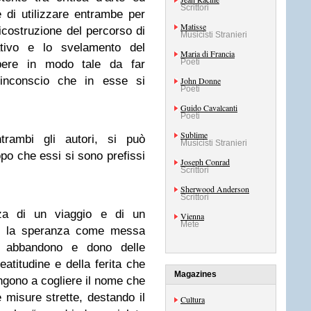
Scrittori
e di utilizzare entrambe per
Matisse
 ricostruzione del percorso di
Musicisti Stranieri
cativo e lo svelamento del
Maria di Francia
Poeti
pere in modo tale da far
l’inconscio che in esse si
John Donne
Poeti
Guido Cavalcanti
Poeti
Sublime
ntrambi gli autori, si può
Musicisti Stranieri
o che essi si sono prefissi
Joseph Conrad
Scrittori
Sherwood Anderson
Scrittori
nza di un viaggio e di un
Vienna
Mete
no la speranza come messa
o, abbandono e dono delle
eatitudine e della ferita che
Magazines
ngono a cogliere il nome che
 misure strette, destando il
Cultura