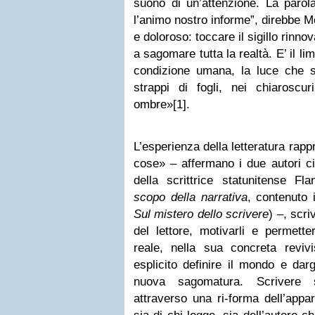
suono di un’attenzione. La parol
l’animo nostro informe”, direbbe M
e doloroso: toccare il sigillo rinno
a sagomare tutta la realtà. E’ il lim
condizione umana, la luce che si
strappi di fogli, nei chiaroscu
ombre»[1].
L’esperienza della letteratura rappr
cose» – affermano i due autori c
della scrittrice statunitense F
scopo della
narrativa
, contenuto
Sul mistero dello scrivere
) –, scri
del lettore, motivarli e permette
reale, nella sua concreta revivi
esplicito definire il mondo e dar
nuova sagomatura. Scrivere si
attraverso una ri-forma dell’appar