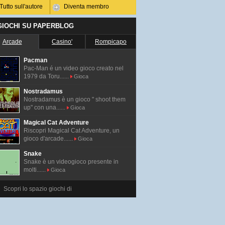
Tutto sull'autore
Diventa membro
 GIOCHI SU PAPERBLOG
Arcade
Casino'
Rompicapo
Pacman
Pac-Man é un video gioco creato nel
1979 da Toru......
Gioca
Nostradamus
Nostradamus è un gioco " shoot them
up" con una......
Gioca
Magical Cat Adventure
Riscopri Magical Cat Adventure, un
gioco d'arcade......
Gioca
Snake
Snake è un videogioco presente in
molti......
Gioca
Scopri lo spazio giochi di