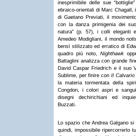
inesprimibile delle sue “bottiglie”
ebraico-orientali di Marc Chagall, 
di Gaetano Previati, il moviment
con la danza primigenia dei suoi
natura” (p. 57), i colli eleganti 
Amedeo Modigliani, il mondo nottu
bensì stilizzato ed erratico di Ed
quadro più noto,
Nighthawk
opp
Battaglini analizza con grande fin
David Caspar Friedrich e il suo V
Sublime, per finire con
Il Calvario
la materia tormentata della spiri
Congdon, i colori aspri e sangu
disegni dechirichiani ed inquie
Buzzati.
Lo spazio che Andrea Galgano si r
quindi, impossibile ripercorrerlo t