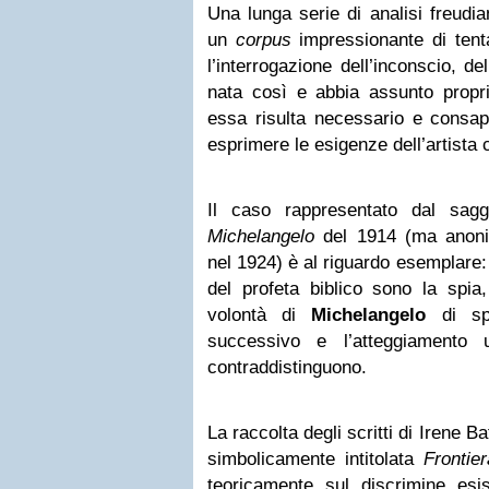
Una lunga serie di analisi freudia
un
corpus
impressionante di tenta
l’interrogazione dell’inconscio, d
nata così e abbia assunto propri
essa risulta necessario e consa
esprimere le esigenze dell’artista c
Il caso rappresentato dal sag
Michelangelo
del 1914 (ma anonim
nel 1924) è al riguardo esemplare:
del profeta biblico sono la spia,
volontà di
Michelangelo
di spi
successivo e l’atteggiamento
contraddistinguono.
La raccolta degli scritti di Irene B
simbolicamente intitolata
Frontie
teoricamente sul discrimine esis