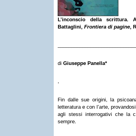
L’inconscio della scrittura.
Battaglini,
Frontiera di pagine
, 
____________________________
di
Giuseppe Panella*
.
Fin dalle sue origini, la psicoan
letteratura e con l’arte, provandos
agli stessi interrogativi che la c
sempre.