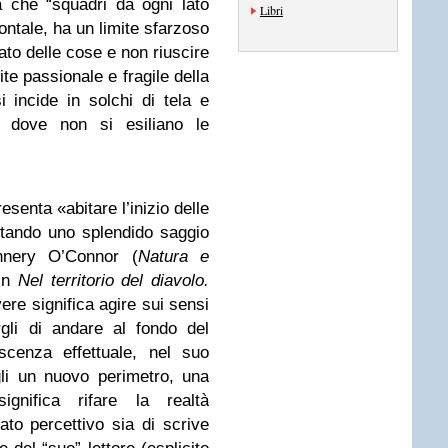
a che “squadri da ogni lato
Libri
ontale, ha un limite sfarzoso
vato delle cose e non riuscire
ite passionale e fragile della
 incide in solchi di tela e
ri dove non si esiliano le
esenta «abitare l’inizio delle
itando uno splendido saggio
lannery O’Connor (
Natura e
 in
Nel territorio del diavolo.
vere significa agire sui sensi
rgli di andare al fondo del
scenza effettuale, nel suo
gli un nuovo perimetro, una
gnifica rifare la realtà
ato percettivo sia di scrive