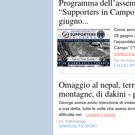
Programma dell’assem
“Supporters in Campo”
giugno...
Come annunc
28 giugno 2
l’assemble
Campo” (“Si
Leggere il s
Da
No Azpo
CALCIO
SP
,
Omaggio al nepal, terra
montagne, di dakini - 
George aveva avuto intenzione di visit
a sua detta, tutte le volte che aveva te
difficoltà nel...
Leggere il seguito
Da
Patriziayoga
SPIRITUALITÀ
SPORT
,