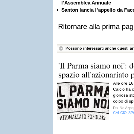
l’Assemblea Annuale
Santon lancia l’appello da Fa
Ritornare alla prima pag
Possono interessarti anche questi art
'Il Parma siamo noi': d
spazio all'azionariato 
Alle ore 1
Calcio ha c
gloriosa st
colpo di s
Da
No Azpo
CALCIO
SP
,