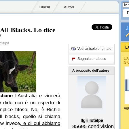
Giochi
Autori
 All Blacks. Lo dice
W
lotalpa
L
Vedi articolo originale
L'
Segnala un abuso
GI
A proposito dell'autore
sbane
l’Australia e vincerà
A dirlo non è un esperto di
Agi
plice tifoso. No, è Richie
l blacks, quello si chiama
Ilgrillotalpa
w invece,
e di cui abbiamo
85695
condivisioni