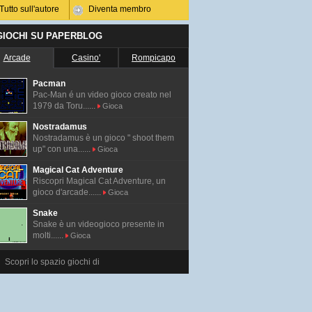
Tutto sull'autore
Diventa membro
 GIOCHI SU PAPERBLOG
Arcade
Casino'
Rompicapo
Pacman
Pac-Man é un video gioco creato nel
1979 da Toru......
Gioca
Nostradamus
Nostradamus è un gioco " shoot them
up" con una......
Gioca
Magical Cat Adventure
Riscopri Magical Cat Adventure, un
gioco d'arcade......
Gioca
Snake
Snake è un videogioco presente in
molti......
Gioca
Scopri lo spazio giochi di