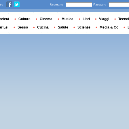
 su
Username
Password
ocietà
Cultura
Cinema
Musica
Libri
Viaggi
Tecnol
er Lei
Sesso
Cucina
Salute
Scienze
Media & Co