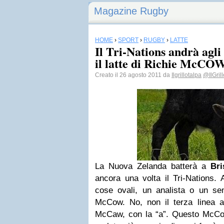
Magazine Rugby
HOME
›
SPORT
›
RUGBY
›
LATTE
Il Tri-Nations andrà agli
il latte di Richie McCO
Creato il 26 agosto 2011 da
Ilgrillotalpa
@IlGril
La Nuova Zelanda batterà a
Bri
ancora una volta il Tri-Nations. 
cose ovali, un analista o un sem
McCow. No, non il terza linea al
McCaw, con la “a”. Questo McCo