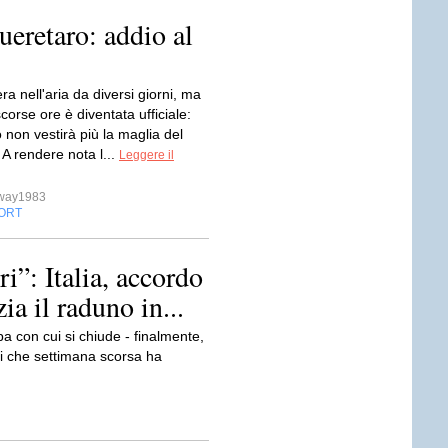
ueretaro: addio al
era nell'aria da diversi giorni, ma
scorse ore è diventata ufficiale:
non vestirà più la maglia del
A rendere nota l...
Leggere il
sway1983
ORT
i”: Italia, accordo
a il raduno in...
con cui si chiude - finalmente,
ori che settimana scorsa ha