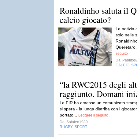
Ronaldinho saluta il Q
calcio giocato?
La notizia 
solo nelle 
Ronaldinho 
Queretaro. 
seguito
Da
Pablito
CALCIO
SP
,
“la RWC2015 degli altr
raggiunto. Domani inizi
La FIR ha emesso un comunicato stampa 
si spera - la lunga diatriba con i giocat
portato...
Leggere il seguito
Da
Soloteo1980
RUGBY
SPORT
,