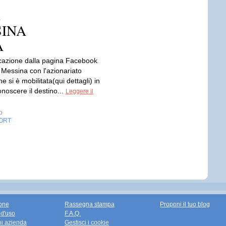
SINA
A
azione dalla pagina Facebook
 Messina con l'azionariato
e si è mobilitata(qui dettagli) in
onoscere il destino...
Leggere il
p
ORT
one
Rassegna stampa
Proponi il tuo blog
 d'uso
F.A.Q.
ni azienda
Gestisci i cookie