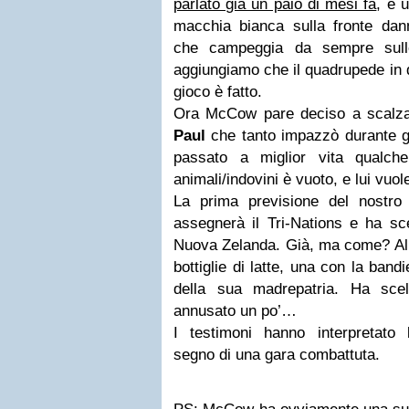
parlato già un paio di mesi fa
, è 
macchia bianca sulla fronte dann
che campeggia da sempre sulle
aggiungiamo che il quadrupede in 
gioco è fatto.
Ora McCow pare deciso a scalzar
Paul
che tanto impazzò durante gli
passato a miglior vita qualch
animali/indovini è vuoto, e lui vuol
La prima previsione del nostro
assegnerà il Tri-Nations e ha s
Nuova Zelanda. Già, ma come? Al 
bottiglie di latte, una con la band
della sua madrepatria. Ha sce
annusato un po’…
I testimoni hanno interpretato l
segno di una gara combattuta.