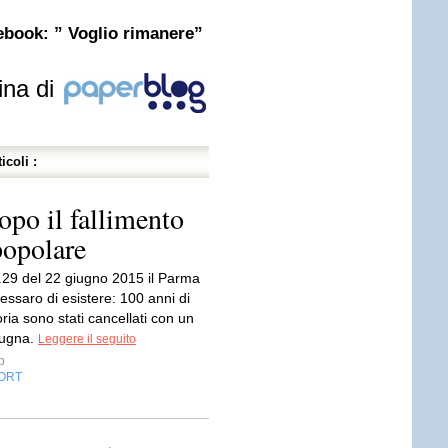
cebook: ” Voglio rimanere”
ina di
icoli :
opo il fallimento
popolare
6.29 del 22 giugno 2015 il Parma
essaro di esistere: 100 anni di
oria sono stati cancellati con un
pugna.
Leggere il seguito
p
ORT