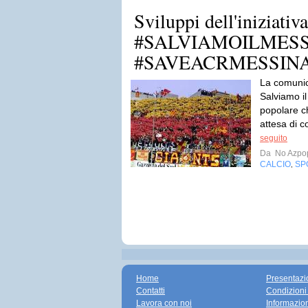
Sviluppi dell'iniziativa
#‎SALVIAMOILMES
‪#‎SAVEACRMESSIN
La comunic
Salviamo il
popolare ch
attesa di c
seguito
Da
No Azpo
CALCIO
SP
,
Home
Presentazi
Contatti
Condizioni
Lavora con noi
Informazio