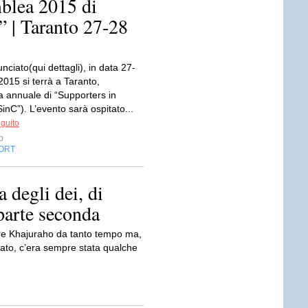
blea 2015 di
 | Taranto 27-28
iato(qui dettagli), in data 27-
015 si terrà a Taranto,
a annuale di “Supporters in
nC”). L’evento sarà ospitato...
eguito
p
ORT
 degli dei, di
parte seconda
are Khajuraho da tanto tempo ma,
ntato, c’era sempre stata qualche