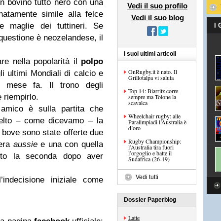
un bovino tutto nero con una
Vedi il suo profilo
atamente simile alla felce
Vedi il suo blog
 maglie dei tuttineri. Se
I
questione è neozelandese, il
I suoi ultimi articoli
e nella popolarità il
polpo
OnRugby.it è nato. Il
 ultimi Mondiali di calcio e
Grillotalpa vi saluta
e mese fa. Il trono degli
Top 14: Biarritz corre
e riempirlo.
sempre ma Tolone la
scavalca
 amico è sulla partita che
Wheelchair rugby: alle
celto – come dicevamo – la
Paralimpiadi l’Australia è
d’oro
bove sono state offerte due
Rugby Championship:
iera
aussie
e una con quella
l’Australia tira fuori
l’orgoglio e batte il
lto la seconda dopo aver
Sudafrica (26-19)
Vedi tutti
’indecisione iniziale come
Dossier Paperblog
Latte