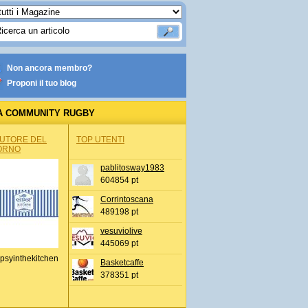
Non ancora membro?
Proponi il tuo blog
A COMMUNITY RUGBY
AUTORE DEL
TOP UTENTI
ORNO
pablitosway1983
604854 pt
Corrintoscana
489198 pt
vesuviolive
445069 pt
psyinthekitchen
Basketcaffe
378351 pt