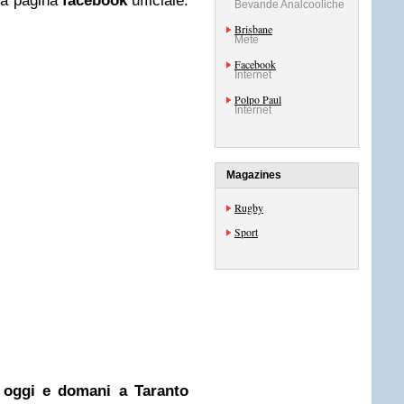
a pagina
facebook
ufficiale:
Bevande Analcooliche
Brisbane
Mete
Facebook
Internet
Polpo Paul
Internet
Magazines
Rugby
Sport
 oggi e domani a Taranto