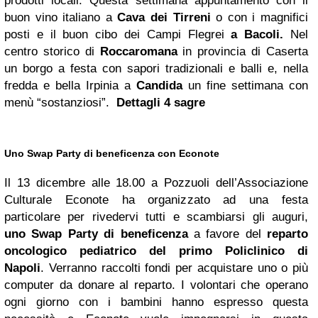
prodotti locali. Questa settimana appuntamento con il
buon vino italiano a
Cava dei Tirreni
o con i magnifici
posti e il buon cibo dei Campi Flegrei
a Bacoli.
Nel
centro storico di
Roccaromana
in provincia di Caserta
un borgo a festa con sapori tradizionali e balli e, nella
fredda e bella Irpinia a
Candida
un fine settimana con
menù “sostanziosi”.
Dettagli 4 sagre
Uno Swap Party di beneficenza con Econote
Il 13 dicembre alle 18.00 a Pozzuoli dell’Associazione
Culturale Econote ha organizzato ad una festa
particolare per rivedervi tutti e scambiarsi gli auguri,
uno Swap Party di beneficenza
a favore del
reparto
oncologico pediatrico del primo Policlinico di
Napoli
. Verranno raccolti fondi per acquistare uno o più
computer da donare al reparto. I volontari che operano
ogni giorno con i bambini hanno espresso questa