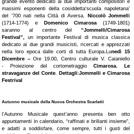
grande evento dedicato ai due importanti compositori e
massimi esponenti della cosiddetta‘scuola napoletana’
del ’700 nati nella Città di Aversa.
Niccolò Jommell
i
(1714-1774) e
Domenico Cimarosa
(1749-1801)
saranno al centro del
“Jommelli/Cimarosa
Festival”,
un importante Festival di musica classica
dedicato ai due grandi musicisti, ricercati e apprezzati
nella loro epoca dalle corti di tutta Europa.Lu
nedì 15
Dicembre –
Ore 19.00, Centro culturale V. Caianiello
- Proiezione del cortometraggio
Cimarosa. Le
stravaganze del Conte
.
Dettagli
:
Jommelli e Cimarosa
Festrival
Autunno musicale della Nuova Orchestra Scarlatti
l’Autunno Musicale quest’anno presenta ben otto
appuntamenti in calendario, “raffinati e brillanti insieme”,
e adatti a soddisfare, come sempre, tutti i gusti del