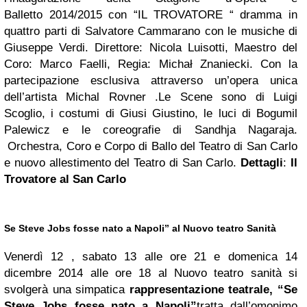
Balletto 2014/2015 con “IL TROVATORE “ dramma in
quattro parti di Salvatore Cammarano con le musiche di
Giuseppe Verdi. Direttore: Nicola Luisotti, Maestro del
Coro: Marco Faelli, Regia: Michał Znaniecki. Con la
partecipazione esclusiva attraverso un’opera unica
dell’artista Michal Rovner .Le Scene sono di Luigi
Scoglio, i costumi di Giusi Giustino, le luci di Bogumil
Palewicz e le coreografie di Sandhja Nagaraja.
Orchestra, Coro e Corpo di Ballo del Teatro di San Carlo
e nuovo allestimento del Teatro di San Carlo.
Dettagli
:
Il
Trovatore al San Carlo
Se Steve Jobs fosse nato a Napoli” al Nuovo teatro Sanità
Venerdì 12 , sabato 13 alle ore 21 e domenica 14
dicembre 2014 alle ore 18 al Nuovo teatro sanità si
svolgerà una simpatica
rappresentazione teatrale, “Se
Steve Jobs fosse nato a Napoli”
tratta dall’omonimo