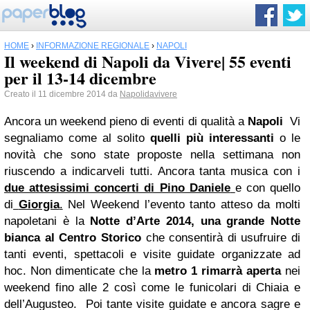
HOME
›
INFORMAZIONE REGIONALE
›
NAPOLI
Il weekend di Napoli da Vivere| 55 eventi
per il 13-14 dicembre
Creato il 11 dicembre 2014 da
Napolidavivere
Ancora un weekend pieno di eventi di qualità a
Napoli
Vi
segnaliamo come al solito
quelli più interessanti
o le
novità che sono state proposte nella settimana non
riuscendo a indicarveli tutti. Ancora tanta musica con i
due attesissimi concerti di Pino Daniele
e con quello
di
Giorgia
.
Nel Weekend l’evento tanto atteso da molti
napoletani è la
Notte d’Arte 2014, una grande Notte
bianca al Centro Storico
che consentirà di usufruire di
tanti eventi, spettacoli e visite guidate organizzate ad
hoc. Non dimenticate che la
metro 1 rimarrà aperta
nei
weekend fino alle 2 così come le funicolari di Chiaia e
dell’Augusteo. Poi tante visite guidate e ancora sagre e