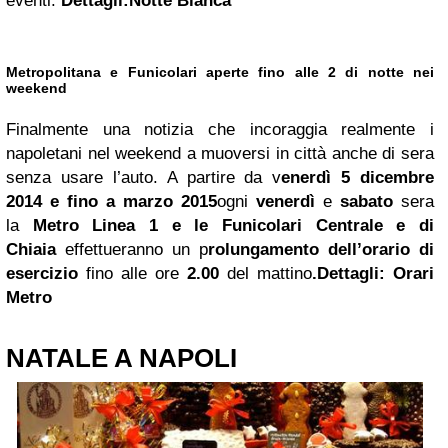
eventi.
Dettagli:Notte Bianca
Metropolitana e Funicolari aperte fino alle 2 di notte nei
weekend
Finalmente una notizia che incoraggia realmente i
napoletani nel weekend a muoversi in città anche di sera
senza usare l’auto. A partire da v
enerdì 5 dicembre
2014 e fino a marzo 2015
ogni
venerdì
e
sabato
sera
la
Metro Linea 1 e le Funicolari Centrale e di
Chiaia
effettueranno un p
rolungamento dell’orario di
esercizio
fino alle ore
2.00
del mattino
.Dettagli: Orari
Metro
NATALE A NAPOLI