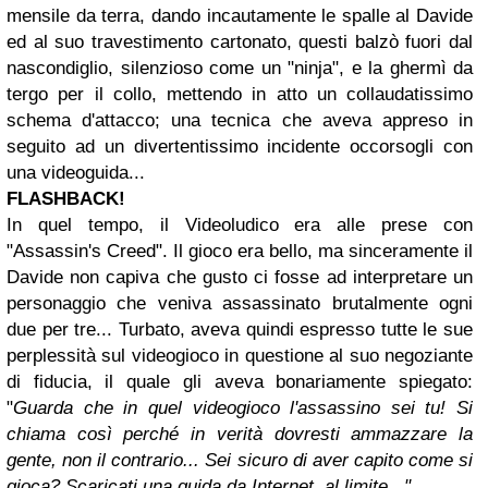
mensile da terra, dando incautamente le spalle al Davide
ed al suo travestimento cartonato, questi balzò fuori dal
nascondiglio, silenzioso come un "ninja", e la ghermì da
tergo per il collo, mettendo in atto un collaudatissimo
schema d'attacco; una tecnica che aveva appreso in
seguito ad un divertentissimo incidente occorsogli con
una videoguida...
FLASHBACK!
In quel tempo, il Videoludico era alle prese con
"Assassin's Creed". Il gioco era bello, ma sinceramente il
Davide non capiva che gusto ci fosse ad interpretare un
personaggio che veniva assassinato brutalmente ogni
due per tre... Turbato, aveva quindi espresso tutte le sue
perplessità sul videogioco in questione al suo negoziante
di fiducia, il quale gli aveva bonariamente spiegato:
"
Guarda che in quel videogioco l'assassino sei tu! Si
chiama così perché in verità dovresti ammazzare la
gente, non il contrario... Sei sicuro di aver capito come si
gioca? Scaricati una guida da Internet, al limite..."
.