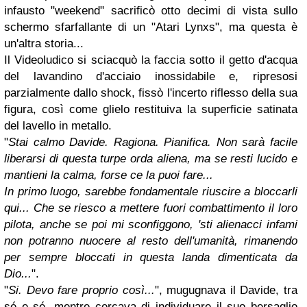
infausto "weekend" sacrificò otto decimi di vista sullo
schermo sfarfallante di un "Atari Lynxs", ma questa è
un'altra storia...
Il Videoludico si sciacquò la faccia sotto il getto d'acqua
del lavandino d'acciaio inossidabile e, ripresosi
parzialmente dallo shock, fissò l'incerto riflesso della sua
figura, così come glielo restituiva la superficie satinata
del lavello in metallo.
"
Stai calmo Davide. Ragiona. Pianifica. Non sarà facile
liberarsi di questa turpe orda aliena, ma se resti lucido e
mantieni la calma, forse ce la puoi fare...
In primo luogo, sarebbe fondamentale riuscire a bloccarli
qui... Che se riesco a mettere fuori combattimento il loro
pilota, anche se poi mi sconfiggono, 'sti alienacci infami
non potranno nuocere al resto dell'umanità, rimanendo
per sempre bloccati in questa landa dimenticata da
Dio...
".
"
Si. Devo fare proprio così...
", mugugnava il Davide, tra
sé e sé, mentre cercava di individuare il suo bersaglio