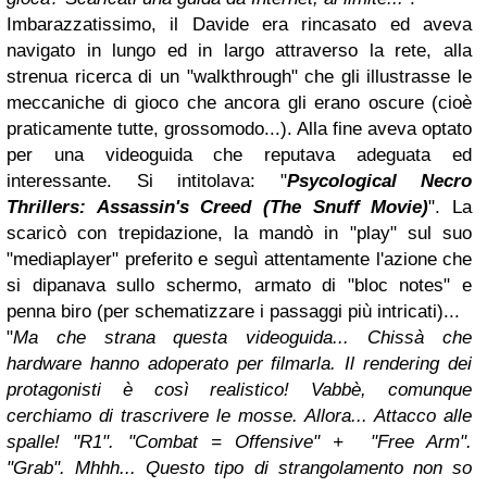
Imbarazzatissimo, il Davide era rincasato ed aveva
navigato in lungo ed in largo attraverso la rete, alla
strenua ricerca di un "walkthrough" che gli illustrasse le
meccaniche di gioco che ancora gli erano oscure (cioè
praticamente tutte, grossomodo...). Alla fine aveva optato
per una videoguida che reputava adeguata ed
interessante. Si intitolava: "
Psycological Necro
Thrillers: Assassin's
Creed
(The Snuff Movie)
". La
scaricò con trepidazione, la mandò in "play" sul suo
"mediaplayer" preferito e seguì attentamente l'azione che
si dipanava sullo schermo, armato di "bloc notes" e
penna biro (per schematizzare i passaggi più intricati)...
"
Ma che strana questa videoguida... Chissà che
hardware hanno adoperato per filmarla. Il rendering dei
protagonisti è così realistico! Vabbè, comunque
cerchiamo di trascrivere le mosse. Allora... Attacco alle
spalle! "R1". "Combat = Offensive" + "Free Arm".
"Grab". Mhhh... Questo tipo di strangolamento non so