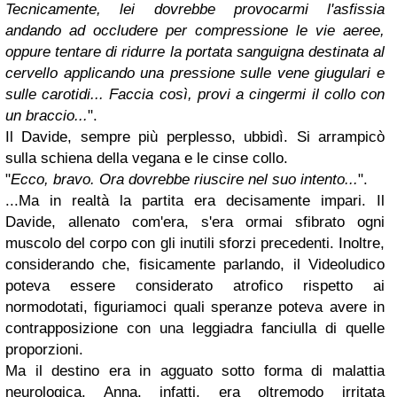
Tecnicamente, lei dovrebbe provocarmi l'asfissia
andando ad occludere per compressione le vie aeree,
oppure tentare di ridurre la portata sanguigna destinata al
cervello applicando una pressione sulle vene giugulari e
sulle carotidi... Faccia così, provi a cingermi il collo con
un braccio...
".
Il Davide, sempre più perplesso, ubbidì. Si arrampicò
sulla schiena della vegana e le cinse collo.
"
Ecco, bravo. Ora dovrebbe riuscire nel suo intento...
".
...Ma in realtà la partita era decisamente impari. Il
Davide, allenato com'era, s'era ormai sfibrato ogni
muscolo del corpo con gli inutili sforzi precedenti. Inoltre,
considerando che, fisicamente parlando, il Videoludico
poteva essere considerato atrofico rispetto ai
normodotati, figuriamoci quali speranze poteva avere in
contrapposizione con una leggiadra fanciulla di quelle
proporzioni.
Ma il destino era in agguato sotto forma di malattia
neurologica. Anna, infatti, era oltremodo irritata