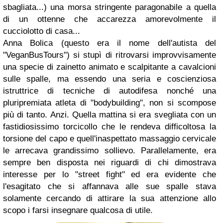
sbagliata...) una morsa stringente paragonabile a quella
di un ottenne che accarezza amorevolmente il
cucciolotto di casa...
Anna Bolica (questo era il nome dell'autista del
"VeganBusTours") si stupì di ritrovarsi improvvisamente
una specie di zainetto animato e scalpitante a cavalcioni
sulle spalle, ma essendo una seria e coscienziosa
istruttrice di tecniche di autodifesa nonché una
pluripremiata atleta di "bodybuilding", non si scompose
più di tanto. Anzi. Quella mattina si era svegliata con un
fastidiosissimo torcicollo che le rendeva difficoltosa la
torsione del capo e quell'inaspettato massaggio cervicale
le arrecava grandissimo sollievo. Parallelamente, era
sempre ben disposta nei riguardi di chi dimostrava
interesse per lo "street fight" ed era evidente che
l'esagitato che si affannava alle sue spalle stava
solamente cercando di attirare la sua attenzione allo
scopo i farsi insegnare qualcosa di utile.