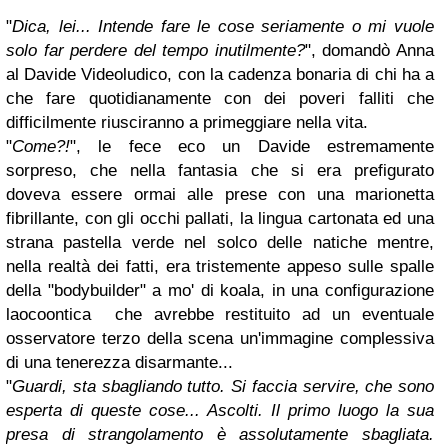
"
Dica, lei...
Intende fare le cose seriamente o mi vuole
solo far perdere del tempo inutilmente?
", domandò Anna
al Davide Videoludico, con la cadenza bonaria di chi ha a
che fare quotidianamente con dei poveri falliti che
difficilmente riusciranno a primeggiare nella vita.
"
Come?!
", le fece eco un Davide estremamente
sorpreso, che nella fantasia che si era prefigurato
doveva essere ormai alle prese con una marionetta
fibrillante, con gli occhi pallati, la lingua cartonata ed una
strana pastella verde nel solco delle natiche mentre,
nella realtà dei fatti, era tristemente appeso sulle spalle
della "bodybuilder" a mo' di koala, in una configurazione
laocoontica che avrebbe restituito ad un eventuale
osservatore terzo della scena un'immagine complessiva
di una tenerezza disarmante...
"
Guardi, sta sbagliando tutto. Si faccia servire, che sono
esperta di queste cose... Ascolti. Il primo luogo la sua
presa di strangolamento è assolutamente sbagliata.