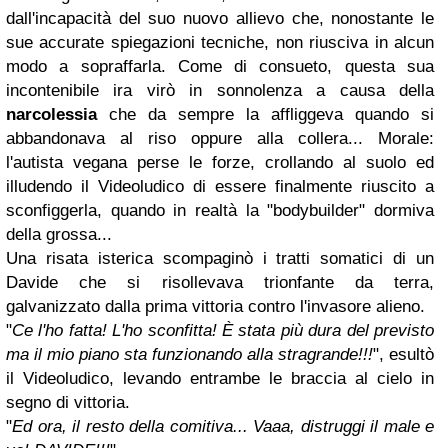
dall'incapacità del suo nuovo allievo che, nonostante le
sue accurate spiegazioni tecniche, non riusciva in alcun
modo a sopraffarla. Come di consueto, questa sua
incontenibile ira virò in sonnolenza a causa della
narcolessia
che da sempre la affliggeva quando si
abbandonava al riso oppure alla collera... Morale:
l'autista vegana perse le forze, crollando al suolo ed
illudendo il Videoludico di essere finalmente riuscito a
sconfiggerla, quando in realtà la "bodybuilder" dormiva
della grossa...
Una risata isterica scompaginò i tratti somatici di un
Davide che si risollevava trionfante da terra,
galvanizzato dalla prima vittoria contro l'invasore alieno.
"
Ce l'ho fatta! L'ho sconfitta! È stata più dura del previsto
ma il mio piano sta funzionando alla stragrande!!!
", esultò
il Videoludico, levando entrambe le braccia al cielo in
segno di vittoria.
"
Ed ora, il resto della comitiva... Vaaa, distruggi il male e