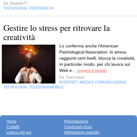
Da
Edoedo77
TECNOLOGIA
VIDEOGIOCHI
,
Gestire lo stress per ritrovare la
creatività
Lo conferma anche l'American
Psichological Association: lo stress,
raggiunti certi livelli, blocca la creatività.
In particolar modo, per chi lavora sul
Web e...
Leggere il seguito
Da
Franzrusso
INTERNET
MEDIA E COMUNICAZIONE
,
,
TECNOLOGIA
TELEFONIA MOBILE
,
Home
Presentazione
Contatti
Condizioni d'uso
Lavora con noi
Informazioni azienda