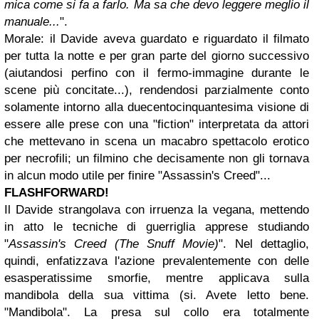
mica come si fa a farlo. Ma sa che devo leggere meglio il
manuale...
".
Morale: il Davide aveva guardato e riguardato il filmato
per tutta la notte e per gran parte del giorno successivo
(aiutandosi perfino con il fermo-immagine durante le
scene più concitate...), rendendosi parzialmente conto
solamente intorno alla duecentocinquantesima visione di
essere alle prese con una "fiction" interpretata da attori
che mettevano in scena un macabro spettacolo erotico
per necrofili; un filmino che decisamente non gli tornava
in alcun modo utile per finire "Assassin's Creed"...
FLASHFORWARD!
Il Davide strangolava con irruenza la vegana, mettendo
in atto le tecniche di guerriglia apprese studiando
"
Assassin's Creed (The Snuff Movie)
". Nel dettaglio,
quindi, enfatizzava l'azione prevalentemente con delle
esasperatissime smorfie, mentre applicava sulla
mandibola della sua vittima (si. Avete letto bene.
"Mandibola". La presa sul collo era totalmente