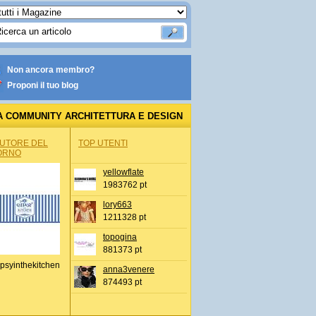
Non ancora membro?
Proponi il tuo blog
A COMMUNITY ARCHITETTURA E DESIGN
AUTORE DEL
TOP UTENTI
ORNO
yellowflate
1983762 pt
lory663
1211328 pt
topogina
881373 pt
psyinthekitchen
anna3venere
874493 pt