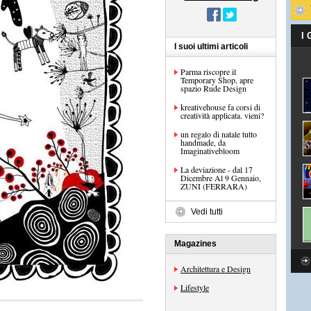
I
I suoi ultimi articoli
Parma riscopre il
Temporary Shop, apre
spazio Rude Design
kreativehouse fa corsi di
creatività applicata. vieni?
un regalo di natale tutto
handmade, da
Imaginativebloom
La deviazione - dal 17
Dicembre Al 9 Gennaio,
ZUNI (FERRARA)
Vedi tutti
Magazines
Architettura e Design
Lifestyle