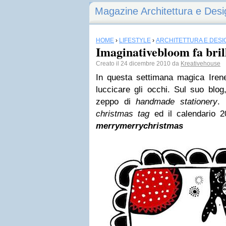
Magazine Architettura e Desi
HOME
›
LIFESTYLE
›
ARCHITETTURA E DESI
Imaginativebloom fa brill
Creato il 24 dicembre 2010 da
Kreativehouse
In questa settimana magica Irene
luccicare gli occhi. Sul suo blog
zeppo di
handmade stationery
. 
christmas tag
ed il calendario 
merrymerrychristmas