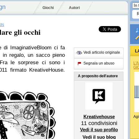
gn
Giochi
Autori
GN
are gli occhi
 di ImaginativeBloom ci fa
L
Vedi articolo originale
, in regalo, un sacco pieno
Fra le sorprese ci sono i
L'
Segnala un abuso
GI
2011 firmato KreativeHouse.
A proposito dell'autore
Kreativehouse
Agi
11
condivisioni
Vedi il suo profilo
Vedi il suo blog