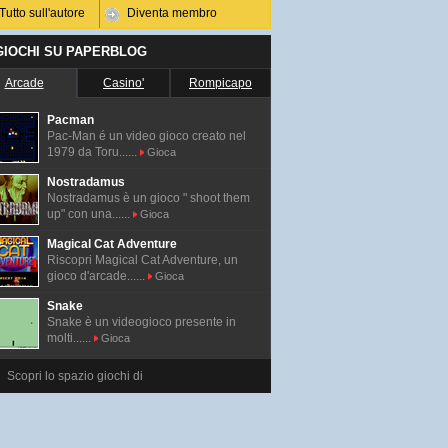
Tutto sull'autore
Diventa membro
 GIOCHI SU PAPERBLOG
Arcade
Casino'
Rompicapo
Pacman
Pac-Man é un video gioco creato nel
1979 da Toru......
Gioca
Nostradamus
Nostradamus è un gioco " shoot them
up" con una......
Gioca
Magical Cat Adventure
Riscopri Magical Cat Adventure, un
gioco d'arcade......
Gioca
Snake
Snake è un videogioco presente in
molti......
Gioca
Scopri lo spazio giochi di