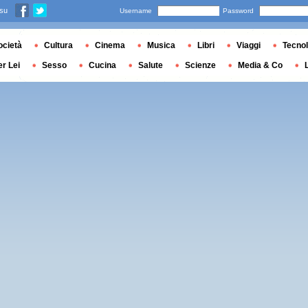
 su
Username
Password
ocietà
Cultura
Cinema
Musica
Libri
Viaggi
Tecnol
er Lei
Sesso
Cucina
Salute
Scienze
Media & Co