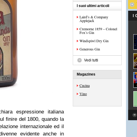
I suoi ultimi articoli
I
Laird’s & Company
Applejack
Cremorne 1859 – Colonel
Fox’s Gin
Windspiwl Dry Gin
Generous Gin
Vedi tutti
Magazines
Cucina
Vino
iara espressione italiana
ul finire del 1800, quando la
elazione internazionale ed il
i divenne evidente anche in