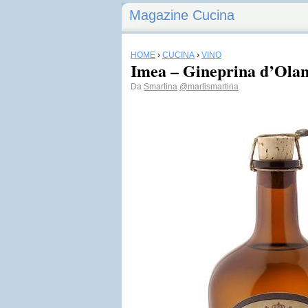
Magazine Cucina
HOME
›
CUCINA
›
VINO
Imea – Gineprina d’Ola
Da
Smartina
@martismartina