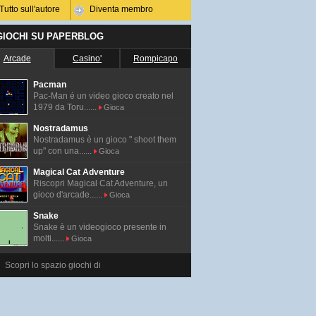
Tutto sull'autore
Diventa membro
 GIOCHI SU PAPERBLOG
Arcade
Casino'
Rompicapo
Pacman
Pac-Man é un video gioco creato nel
1979 da Toru......
Gioca
Nostradamus
Nostradamus è un gioco " shoot them
up" con una......
Gioca
Magical Cat Adventure
Riscopri Magical Cat Adventure, un
gioco d'arcade......
Gioca
Snake
Snake è un videogioco presente in
molti......
Gioca
Scopri lo spazio giochi di