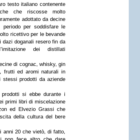
aro testo italiano contenente
stiche che riscosse molto
curamente adottato da decine
el periodo per soddisfare le
olto ricettivo per le bevande
 i dazi doganali resero fin da
mitazione dei distillati
ecine di cognac, whisky, gin
 frutti ed aromi naturali in
li stessi prodotti da aziende
prodotti si ebbe durante i
i primi libri di miscelazione
azzon ed Elvezio Grassi che
scita della cultura del bere
 anni 20 che vietò, di fatto,
ri non fece altro che dare