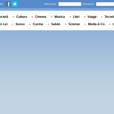
 su
Username
Password
ocietà
Cultura
Cinema
Musica
Libri
Viaggi
Tecnol
er Lei
Sesso
Cucina
Salute
Scienze
Media & Co