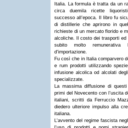
Italia. La formula è tratta da un r
circa duemila ricette liquori
successo all’epoca. Il libro fu si
di distillerie che aprirono in qu
richieste di un mercato florido e m
alcoliche. Il costo dei trasporti ed
subito molto remunerativa l’i
d’importazione.
Fu così che in Italia comparvero d
e rum prodotti utilizzando spezie,
infusione alcolica od alcolati deg
specializzate.
La massima diffusione di questi 
primi del Novecento con l’uscita de
italiani, scritti da Ferruccio M
diedero ulteriore impulso alla cre
italiana.
L’avvento del regime fascista negli
l’uso di prodotti e nomi stranie