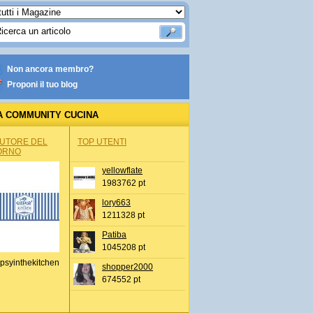
Non ancora membro?
Proponi il tuo blog
A COMMUNITY CUCINA
AUTORE DEL
TOP UTENTI
ORNO
yellowflate
1983762 pt
lory663
1211328 pt
Patiba
1045208 pt
psyinthekitchen
shopper2000
674552 pt