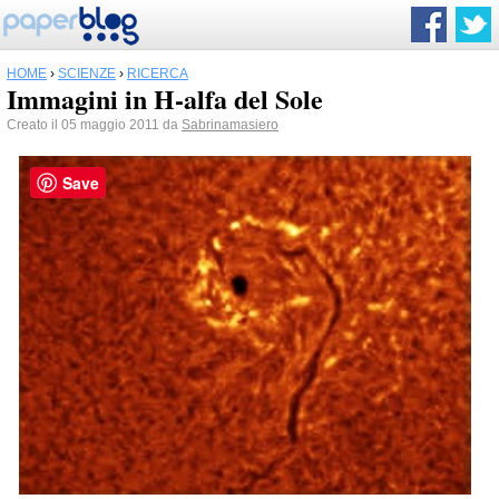
HOME
›
SCIENZE
›
RICERCA
Immagini in H-alfa del Sole
Creato il 05 maggio 2011 da
Sabrinamasiero
Save