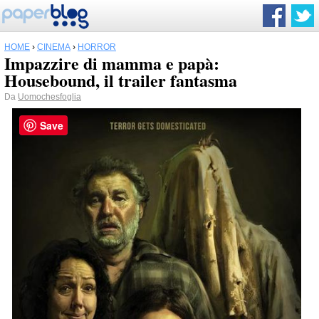
HOME
›
CINEMA
›
HORROR
Impazzire di mamma e papà:
Housebound, il trailer fantasma
Da
Uomochesfoglia
Save