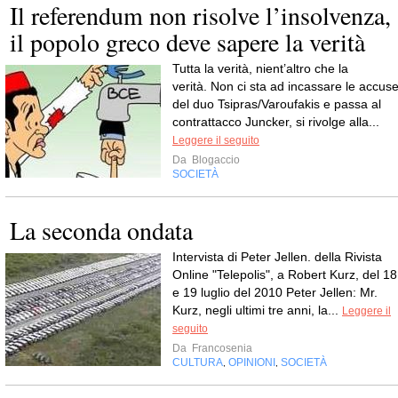
Il referendum non risolve l’insolvenza,
il popolo greco deve sapere la verità
Tutta la verità, nient’altro che la
verità. Non ci sta ad incassare le accus
del duo Tsipras/Varoufakis e passa al
contrattacco Juncker, si rivolge alla...
Leggere il seguito
Da
Blogaccio
SOCIETÀ
La seconda ondata
Intervista di Peter Jellen. della Rivista
Online "Telepolis", a Robert Kurz, del 18
e 19 luglio del 2010 Peter Jellen: Mr.
Kurz, negli ultimi tre anni, la...
Leggere il
seguito
Da
Francosenia
CULTURA
OPINIONI
SOCIETÀ
,
,