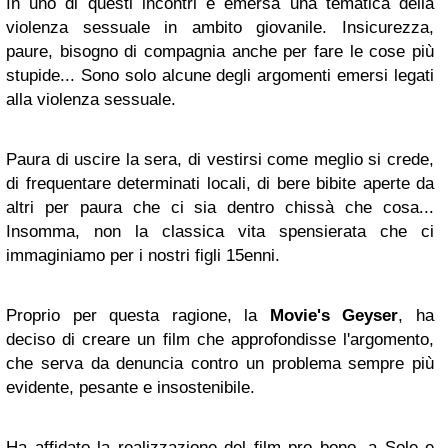
In uno di questi incontri è emersa una tematica della
violenza sessuale in ambito giovanile. Insicurezza,
paure, bisogno di compagnia anche per fare le cose più
stupide... Sono solo alcune degli argomenti emersi legati
alla violenza sessuale.
Paura di uscire la sera, di vestirsi come meglio si crede,
di frequentare determinati locali, di bere bibite aperte da
altri per paura che ci sia dentro chissà che cosa...
Insomma, non la classica vita spensierata che ci
immaginiamo per i nostri figli 15enni.
Proprio per questa ragione, la
Movie's Geyser
, ha
deciso di creare un film che approfondisse l'argomento,
che serva da denuncia contro un problema sempre più
evidente, pesante e insostenibile.
Ha affidato la realizzazione del film pro bono, a Sole e