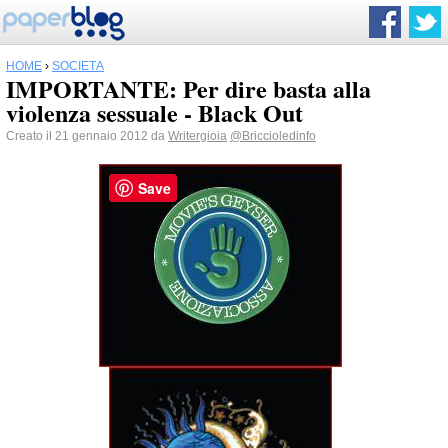
HOME
›
SOCIETÀ
IMPORTANTE: Per dire basta alla
violenza sessuale - Black Out
Creato il 21 gennaio 2012 da
Writergioia
@Briccioledinfo
Save