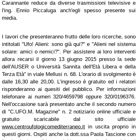
Carannante reduce da diverse trasmissioni televisive e
l'ing. Ennio Piccaluga anch'egli spesso presente sui
media.
I lavori che presenteranno frutto delle loro ricerche, sono
intitolati "Ufo! Alieni: sono già qui?" e "Alieni nel sistema
solare: amici o nemici?". Per assistere ai loro interventi
allora recarsi il giorno 13 giugno 2015 presso la sede
dell'AUSER o Università Sannita dell'Età Libera e della
Terza Età" in viale Mellusi n. 68. L'orario di svolgimento è
dalle 16,30 alle 20,00. L'ingresso è gratuito ed i relatori
risponderanno ai quesiti del pubblico. Per informazioni
telefonare ai numeri 320/4659798 oppure 320/0196376.
Nell'occasione sarà presentato anche il secondo numero
di "C.UFO.M. Magazine" n. 2 notiziario online ufficiale e
gratuito scaricabile dal sito ufficiale
www.centroufologicomediterraneo.it
in uscita proprio in
questi giorni. Ospiti anche la dott.ssa Paola Tascione con