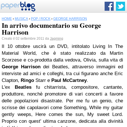
HOME
›
MUSICA
›
POP / ROCK
›
GEORGE HARRISON
In arrivo documentario su George
Harrison
Creato il 02 settembre 2011 da
Jagming
Il 10 ottobre uscirà un DVD, intitolato
Living In The
Material World, che è stato realizzato da Martin
Scorzese e co-prodotta dalla vedova, Olivia, sulla vita di
George Harrison
dei Beatles, attraverso immagini ed
interviste ad amici e colleghi, tra cui figurano anche Eric
Clapton,
Ringo
Starr e
Paul McCartney
.
L'ex
Beatles
fu chitarrista, compositore, cantante,
produttore, nonchè promotore di vari concerti a favore
delle popolazioni disastrate. Per me fu un genio, che
scrisse dei capolavori come Something, While my guitar
gently weeps, Here comes the sun, My sweet Lord.
Proprio con quest' ultima canzone, dedicata alla divinità