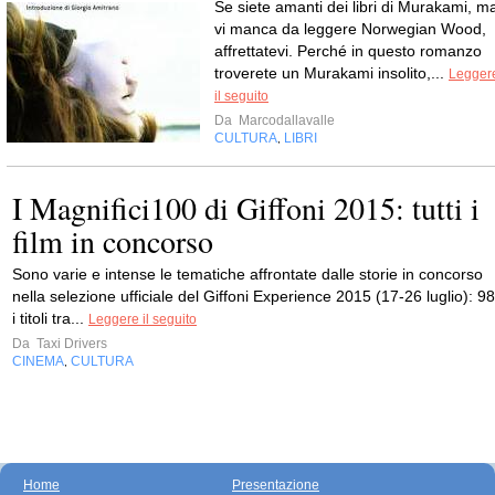
Se siete amanti dei libri di Murakami, m
vi manca da leggere Norwegian Wood,
affrettatevi. Perché in questo romanzo
troverete un Murakami insolito,...
Legger
il seguito
Da
Marcodallavalle
CULTURA
LIBRI
,
I Magnifici100 di Giffoni 2015: tutti i
film in concorso
Sono varie e intense le tematiche affrontate dalle storie in concorso
nella selezione ufficiale del Giffoni Experience 2015 (17-26 luglio): 98
i titoli tra...
Leggere il seguito
Da
Taxi Drivers
CINEMA
CULTURA
,
Home
Presentazione