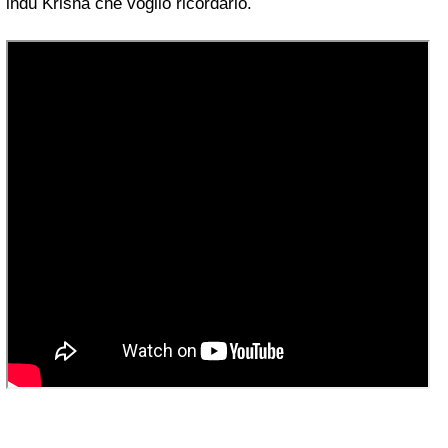
indù
Krisna che
voglio ricordarlo.