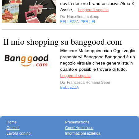
novità dei loro brand esclusivi: Alma K,
Aysse,...
Leggere il seguito
Da
Nurselindamakeup
BELLEZZA
PER LEI
,
Il mio shopping su banggood.com
Mie care Makeuppine ciao Oggi voglio
presentarvi Banggood Banggood è un
negozio virtuale cinese generalista,in
quanto è possibile trovare di tutto.
Leggere il seguito
Da
Francesca Romana Sepe
BELLEZZA
Home
Presentazione
Contatti
Condizioni d'uso
Lavora con noi
Informazioni azienda