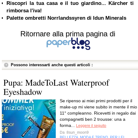
Riscopri la tua casa e il tuo giardino... Kärcher ti
rimborsa l'iva!
Palette ombretti Norrlandssyren di Idun Minerals
Ritornare alla prima pagina di
Possono interessarti anche questi articoli :
Pupa: MadeToLast Waterproof
Eyeshadow
Se ripenso ai miei primi prodotti per il
make-up mi viene subito in mente il mio
11° compleanno. Ricevetti in regalo dai
compagnetti ben 2 trousse: una a
forma...
Leggere il seguito
Da
8sun_moon9
BELLEZZA
MODA E TREND
PER LEI
,
,