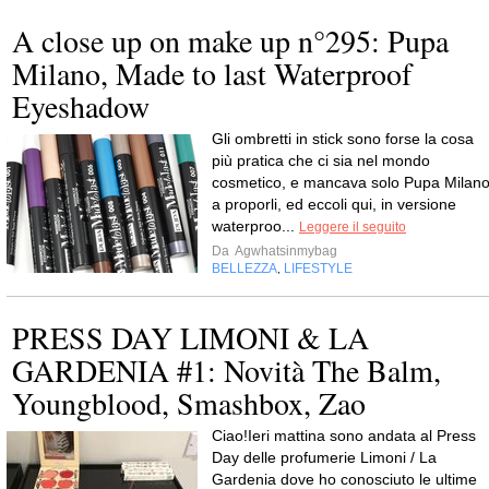
A close up on make up n°295: Pupa
Milano, Made to last Waterproof
Eyeshadow
Gli ombretti in stick sono forse la cosa
più pratica che ci sia nel mondo
cosmetico, e mancava solo Pupa Milan
a proporli, ed eccoli qui, in versione
waterproo...
Leggere il seguito
Da
Agwhatsinmybag
BELLEZZA
LIFESTYLE
,
PRESS DAY LIMONI & LA
GARDENIA #1: Novità The Balm,
Youngblood, Smashbox, Zao
Ciao!Ieri mattina sono andata al Press
Day delle profumerie Limoni / La
Gardenia dove ho conosciuto le ultime