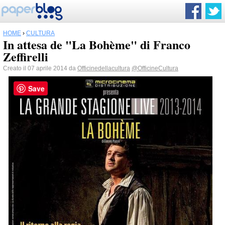
HOME
›
CULTURA
In attesa de "La Bohème" di Franco
Zeffirelli
Creato il 07 aprile 2014 da
Officinedellacultura
@OfficineCultura
Save