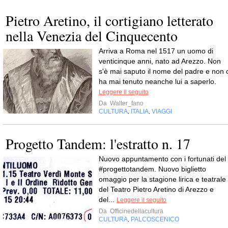
Pietro Aretino, il cortigiano letterato
nella Venezia del Cinquecento
Arriva a Roma nel 1517 un uomo di
venticinque anni, nato ad Arezzo. Non
s'è mai saputo il nome del padre e non c
ha mai tenuto neanche lui a saperlo.
Leggere il seguito
Da
Walter_fano
CULTURA
ITALIA
VIAGGI
,
,
Progetto Tandem: l'estratto n. 17
Nuovo appuntamento con i fortunati del
#progettotandem. Nuovo biglietto
omaggio per la stagione lirica e teatrale
del Teatro Pietro Aretino di Arezzo e
del...
Leggere il seguito
Da
Officinedellacultura
CULTURA
PALCOSCENICO
,