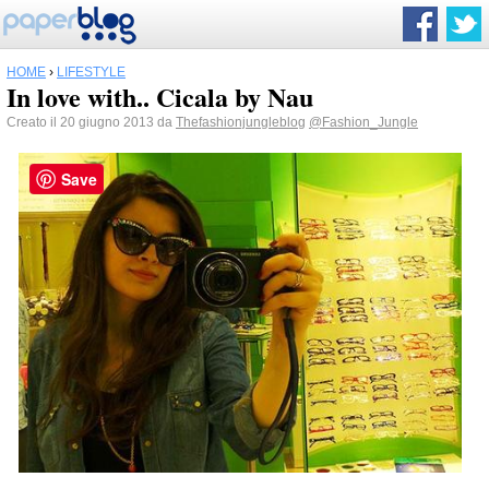
HOME
›
LIFESTYLE
In love with.. Cicala by Nau
Creato il 20 giugno 2013 da
Thefashionjungleblog
@Fashion_Jungle
Save