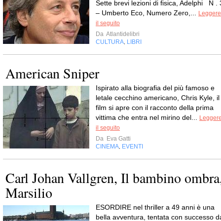
Sette brevi lezioni di fisica, Adelphi N . 
– Umberto Eco, Numero Zero,...
Leggere
il seguito
Da
Atlantidelibri
CULTURA
LIBRI
,
American Sniper
Ispirato alla biografia del più famoso e
letale cecchino americano, Chris Kyle, il
film si apre con il racconto della prima
vittima che entra nel mirino del...
Legger
il seguito
Da
Eva Gatti
CINEMA
EVENTI
,
Carl Johan Vallgren, Il bambino ombra
Marsilio
ESORDIRE nel thriller a 49 anni è una
bella avventura, tentata con successo d