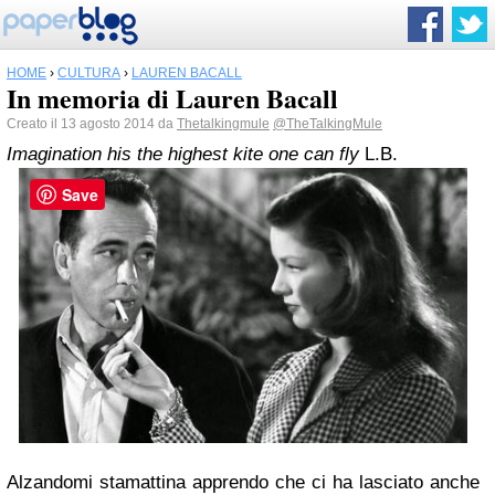
HOME
›
CULTURA
›
LAUREN BACALL
In memoria di Lauren Bacall
Creato il 13 agosto 2014 da
Thetalkingmule
@TheTalkingMule
Imagination his the highest kite one can fly
L.B.
Save
Alzandomi stamattina apprendo che ci ha lasciato anche