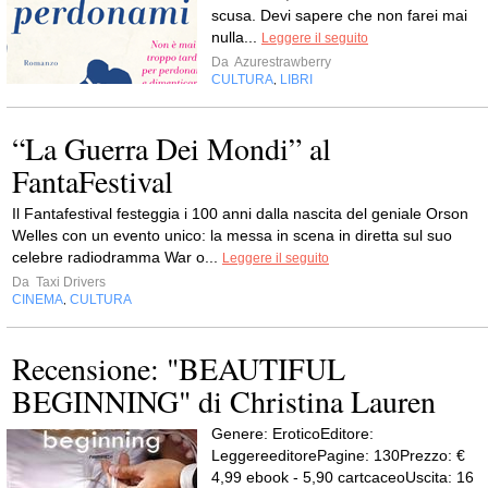
scusa. Devi sapere che non farei mai
nulla...
Leggere il seguito
Da
Azurestrawberry
CULTURA
LIBRI
,
“La Guerra Dei Mondi” al
FantaFestival
Il Fantafestival festeggia i 100 anni dalla nascita del geniale Orson
Welles con un evento unico: la messa in scena in diretta sul suo
celebre radiodramma War o...
Leggere il seguito
Da
Taxi Drivers
CINEMA
CULTURA
,
Recensione: "BEAUTIFUL
BEGINNING" di Christina Lauren
Genere: EroticoEditore:
LeggereeditorePagine: 130Prezzo: €
4,99 ebook - 5,90 cartcaceoUscita: 16