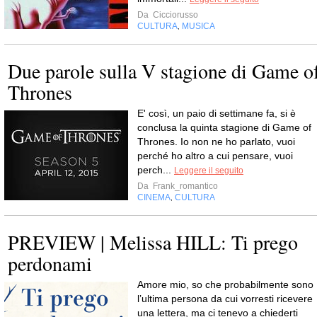
Da
Cicciorusso
CULTURA
MUSICA
,
Due parole sulla V stagione di Game o
Thrones
E' così, un paio di settimane fa, si è
conclusa la quinta stagione di Game of
Thrones. Io non ne ho parlato, vuoi
perché ho altro a cui pensare, vuoi
perch...
Leggere il seguito
Da
Frank_romantico
CINEMA
CULTURA
,
PREVIEW | Melissa HILL: Ti prego
perdonami
Amore mio, so che probabilmente sono
l’ultima persona da cui vorresti ricevere
una lettera, ma ci tenevo a chiederti