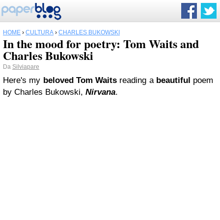
HOME
›
CULTURA
›
CHARLES BUKOWSKI
In the mood for poetry: Tom Waits and
Charles Bukowski
Da
Silviapare
Here's my
beloved
Tom Waits
reading a
beautiful
poem
by Charles Bukowski,
Nirvana
.