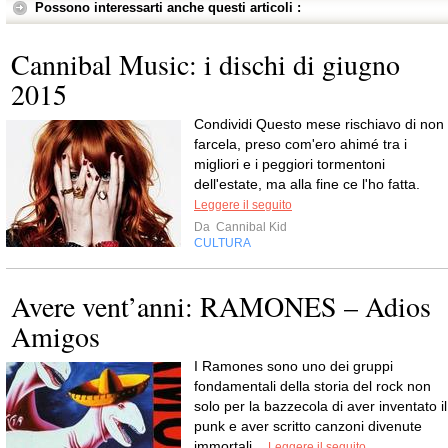
Possono interessarti anche questi articoli :
Cannibal Music: i dischi di giugno
2015
Condividi Questo mese rischiavo di non
farcela, preso com'ero ahimé tra i
migliori e i peggiori tormentoni
dell'estate, ma alla fine ce l'ho fatta.
Leggere il seguito
Da
Cannibal Kid
CULTURA
Avere vent’anni: RAMONES – Adios
Amigos
I Ramones sono uno dei gruppi
fondamentali della storia del rock non
solo per la bazzecola di aver inventato il
punk e aver scritto canzoni divenute
immortali...
Leggere il seguito