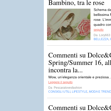
Bambino, tra le rose
Schema da 
bellissima
rose. L'im
quadro com
seguito
Da
Lory663
BELLEZZA
,
Commenti su Dolce&
Spring/Summer 16, al
incontra la...
Wow, un’eleganza orientale e preziosa…
Leggere il seguito
Da
Pescaralovesfashion
CONSIGLI UTILI
LIFESTYLE
MODA E TREN
,
,
Commenti su Dolce&