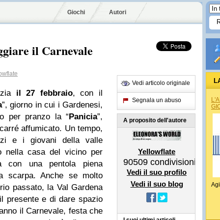
Giochi
Autori
ggiare il Carnevale
owflate
L
Vedi articolo originale
zia
il 27 febbraio
, con il
L'
Segnala un abuso
a
”, giorno in cui i Gardenesi,
GI
no per pranzo la “
Panicia
”,
A proposito dell'autore
carré affumicato. Un tempo,
i e i giovani della valle
 nella casa del vicino per
Yellowflate
90509
condivisioni
ola con una pentola piena
Vedi il suo profilo
ia scarpa. Anche se molto
Vedi il suo blog
Agi
oprio passato, la Val Gardena
il presente e di dare spazio
’anno il Carnevale, festa che