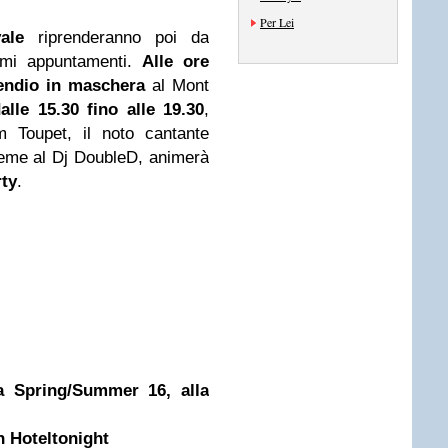
Per Lei
ale
riprenderanno poi da
imi appuntamenti.
Alle ore
endio in maschera
al Mont
alle 15.30 fino alle 19.30
,
m Toupet, il noto cantante
ieme al Dj DoubleD, animerà
rty
.
 Spring/Summer 16, alla
n Hoteltonight