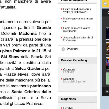
I suoi ultimi articoli
ne, non mancherà di avere
attualità.
Cento anni di moda tra i
vestiti di Halloween
I
Halloween couture: umani
e no
untamento carnevalesco per
quando partirà il
Grande
Come animare il vostro
matrimonio
 Dolomiti
Madonna
fino a
Apparecchiare la tavola di
 ci sarà la premiazione delle
Halloween
n vari premi da parte di una
Vedi tutti
 pista Palmer alle 21.15
si
l Ski Show
della Scuola Sci
Dossier Paperblog
 novità è costituita dalla
 grandi a
Selva Gardena
per
Carnevale
Festività
 a Piazza Nives, dove sarà
Madonna
ione della maschera più bella.
Musicisti Stranieri
giare in maschera
pattinando
sono a
Santa Cristina dalle
bellissimi premi e a Selva
Magazines
io del ghiaccio Pranives.
Lifestyle