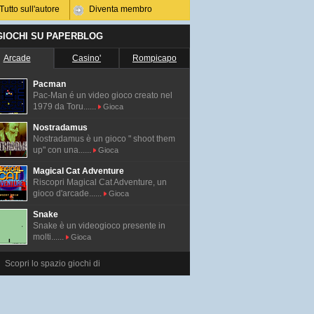
Tutto sull'autore
Diventa membro
 GIOCHI SU PAPERBLOG
Arcade
Casino'
Rompicapo
Pacman
Pac-Man é un video gioco creato nel
1979 da Toru......
Gioca
Nostradamus
Nostradamus è un gioco " shoot them
up" con una......
Gioca
Magical Cat Adventure
Riscopri Magical Cat Adventure, un
gioco d'arcade......
Gioca
Snake
Snake è un videogioco presente in
molti......
Gioca
Scopri lo spazio giochi di