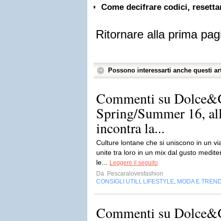
Come decifrare codici, resettare
Ritornare alla prima pag
Possono interessarti anche questi art
Commenti su Dolce&
Spring/Summer 16, al
incontra la...
Culture lontane che si uniscono in un via
unite tra loro in un mix dal gusto medite
le...
Leggere il seguito
Da
Pescaralovesfashion
CONSIGLI UTILI
LIFESTYLE
MODA E TREN
,
,
Commenti su Dolce&