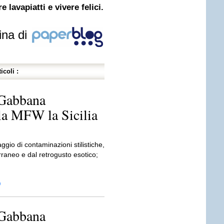
 lavapiatti e vivere felici.
ina di
icoli :
Gabbana
la MFW la Sicilia
ggio di contaminazioni stilistiche,
rraneo e dal retrogusto esotico;
D
Gabbana