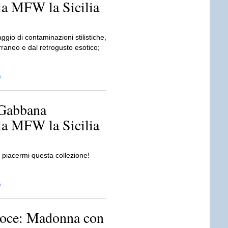
la MFW la Sicilia
ggio di contaminazioni stilistiche,
rraneo e dal retrogusto esotico;
D
Gabbana
la MFW la Sicilia
 piacermi questa collezione!
D
roce: Madonna con