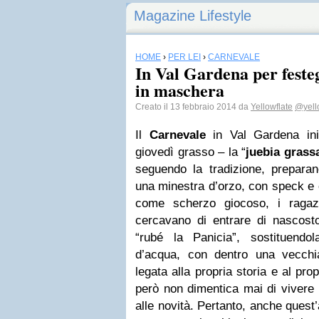
Magazine Lifestyle
HOME
›
PER LEI
›
CARNEVALE
In Val Gardena per feste
in maschera
Creato il 13 febbraio 2014 da
Yellowflate
@yell
Il
Carnevale
in Val Gardena ini
giovedì grasso – la “
juebia grass
seguendo la tradizione, prepara
una minestra d’orzo, con speck e 
come scherzo giocoso, i ragazz
cercavano di entrare di nascosto
“rubé la Panicia”, sostituend
d’acqua, con dentro una vecch
legata alla propria storia e al pr
però non dimentica mai di vivere 
alle novità. Pertanto, anche quest