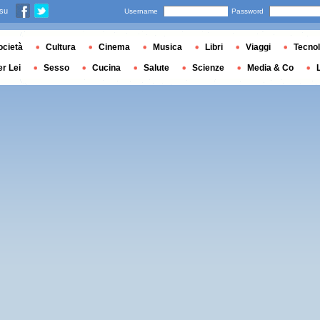
 su
Username
Password
ocietà
Cultura
Cinema
Musica
Libri
Viaggi
Tecnol
er Lei
Sesso
Cucina
Salute
Scienze
Media & Co