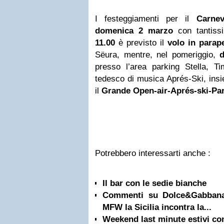
I festeggiamenti per il
Carnev
domenica 2 marzo
con tantiss
11.00
è previsto il
volo in parap
Sëura, mentre, nel pomeriggio,
d
presso l’area parking Stella, Ti
tedesco di musica Aprés-Ski, ins
il
Grande Open-air-Aprés-ski-Pa
Potrebbero interessarti anche :
Il bar con le sedie bianche
Commenti su Dolce&Gabbana
MFW la Sicilia incontra la...
Weekend last minute estivi co