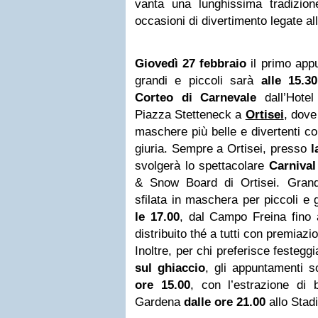
vanta una lunghissima tradizio
occasioni di divertimento legate all’
Giovedì 27 febbraio
il primo app
grandi e piccoli sarà
alle 15.30
Corteo di Carnevale
dall’Hotel
Piazza Stetteneck a
Ortisei
, dove
maschere più belle e divertenti co
giuria. Sempre a Ortisei, presso
la
svolgerà lo spettacolare
Carniva
& Snow Board di Ortisei. Grande
sfilata in maschera per piccoli e
le 17.00
, dal Campo Freina fino
distribuito thé a tutti con premiaz
Inoltre, per chi preferisce festeg
sul ghiaccio
, gli appuntamenti 
ore 15.00
, con l’estrazione di 
Gardena
dalle ore 21.00
allo Stad