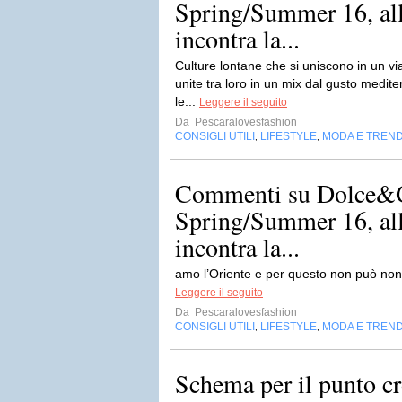
Spring/Summer 16, al
incontra la...
Culture lontane che si uniscono in un via
unite tra loro in un mix dal gusto medite
le...
Leggere il seguito
Da
Pescaralovesfashion
CONSIGLI UTILI
LIFESTYLE
MODA E TREN
,
,
Commenti su Dolce&
Spring/Summer 16, al
incontra la...
amo l’Oriente e per questo non può non
Leggere il seguito
Da
Pescaralovesfashion
CONSIGLI UTILI
LIFESTYLE
MODA E TREN
,
,
Schema per il punto c