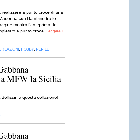
realizzare a punto croce di una
 Madonna con Bambino tra le
magine mostra l'anteprima del
pletato a punto croce.
Leggere il
CREAZIONI
HOBBY
PER LEI
,
,
Gabbana
la MFW la Sicilia
Bellissima questa collezione!
D
Gabbana