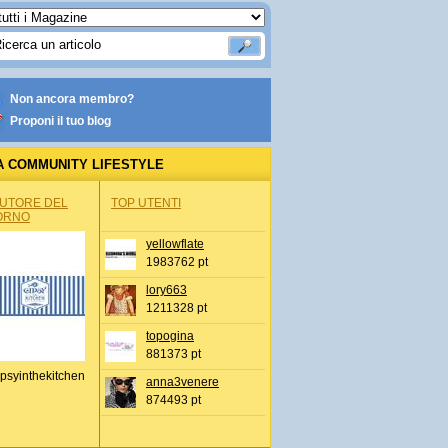
Non ancora membro?
Proponi il tuo blog
A COMMUNITY LIFESTYLE
AUTORE DEL
TOP UTENTI
ORNO
yellowflate
1983762 pt
lory663
1211328 pt
topogina
881373 pt
psyinthekitchen
anna3venere
874493 pt