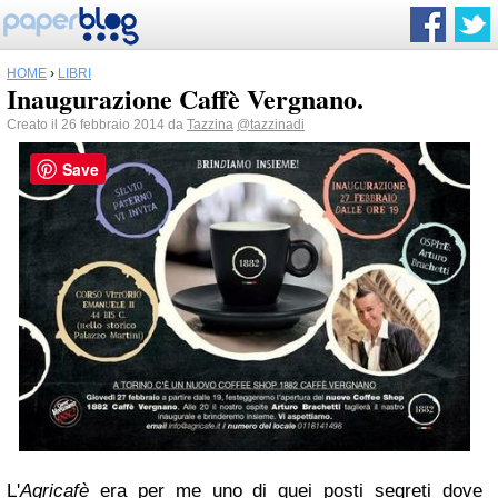
HOME
›
LIBRI
Inaugurazione Caffè Vergnano.
Creato il 26 febbraio 2014 da
Tazzina
@tazzinadi
Save
L'
Agricafè
era per me uno di quei posti segreti dove