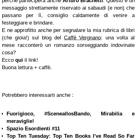
perché parteciperà anche
Arturo Brachetti
. Questo è un
messaggio strettamente riservato ai sabaudi (e non) che
passano per lì, consiglio caldamente di venire a
festeggiare e brindare.
E ne approfitto anche per segnalare la mia rubrica di libri
(che gioia!) sul blog del
Caffè Vergnano
: una volta al
mese racconterò un romanzo sorseggiando indovinate
cosa?
Ecco
qui
il link!
Buona lettura + caffè.
Potrebbero interessarti anche :
Fuorigioco, #SceneallosBando, Mirabilia e
meraviglie!
Spazio Esordienti #11
Top Ten Tuesday: Top Ten Books I've Read So Far