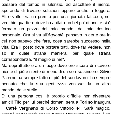
passare del tempo in silenzio, ad ascoltare il niente,
sperando di trovare soluzioni oppure anche a leggere.
Altre volte era un premio per una giornata faticosa, nel
vecchio quartiere dove ho abitato un bel po' di anni e si è
formato un pezzo del mio mondo, del mio destino
personale. Ora si va all'
Agricafè
, pensavo in certe ore in
cui non sapevo che fare, cosa sarebbe successo nella
vita. Era il posto dove portare tutti, dove far vedere, non
so in quale strana maniera, per quale strana
corrispondenza, "il meglio di me".
Ma soprattutto era un luogo dove ero sicura di ricevere
niente di più e niente di meno di un sorriso sincero. Silvio
Paterno ha sempre fatto di più del suo lavoro, ho sempre
pensato che la sua gentilezza venisse da un altro
mondo, dalle stelle.
Di una persona così è proprio difficile non diventare
amici! Tifo per lui perché domani sera a
Torino
inaugura
il
Caffè Vergnano
di Corso Vittorio 44. Sarà magico,