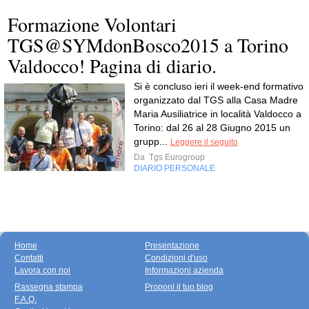
Formazione Volontari
TGS@SYMdonBosco2015 a Torino
Valdocco! Pagina di diario.
Si è concluso ieri il week-end formativo
organizzato dal TGS alla Casa Madre
Maria Ausiliatrice in località Valdocco a
Torino: dal 26 al 28 Giugno 2015 un
grupp...
Leggere il seguito
Da
Tgs Eurogroup
DIARIO PERSONALE
Home
Presentazione
Contatti
Condizioni d'uso
Lavora con noi
Informazioni azienda
Rassegna stampa
Proponi il tuo blog
F.A.Q.