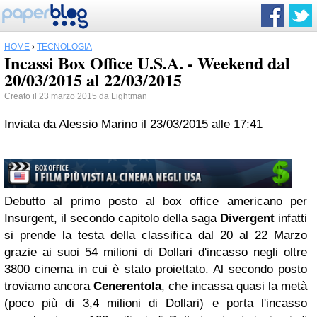
HOME
›
TECNOLOGIA
Incassi Box Office U.S.A. - Weekend dal
20/03/2015 al 22/03/2015
Creato il 23 marzo 2015 da
Lightman
Inviata da Alessio Marino il 23/03/2015 alle 17:41
Debutto al primo posto al box office americano per
Insurgent, il secondo capitolo della saga
Divergent
infatti
si prende la testa della classifica dal 20 al 22 Marzo
grazie ai suoi 54 milioni di Dollari d'incasso negli oltre
3800 cinema in cui è stato proiettato. Al secondo posto
troviamo ancora
Cenerentola
, che incassa quasi la metà
(poco più di 3,4 milioni di Dollari) e porta l'incasso