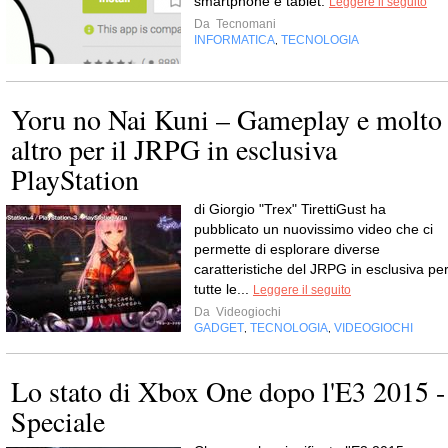
smartphone e tablet.
Leggere il seguito
Da
Tecnomani
INFORMATICA
TECNOLOGIA
,
Yoru no Nai Kuni – Gameplay e molto
altro per il JRPG in esclusiva
PlayStation
di Giorgio "Trex" TirettiGust ha
pubblicato un nuovissimo video che ci
permette di esplorare diverse
caratteristiche del JRPG in esclusiva pe
tutte le...
Leggere il seguito
Da
Videogiochi
GADGET
TECNOLOGIA
VIDEOGIOCHI
,
,
Lo stato di Xbox One dopo l'E3 2015 -
Speciale