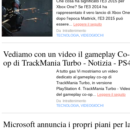
Che cosa ha significato l'E3 2015 per
Xbox One? Se l'E3 2014 ha
rappresentato il vero lancio di Xbox One
dopo l'epoca Mattrick, l'E3 2015 può
essere...
Leggere il seguito
Da
Intrattenimento
TECNOLOGIA
VIDEOGIOCHI
,
Vediamo con un video il gameplay Co-
op di TrackMania Turbo - Notizia - PS
A tutto gas Vi mostriamo un video
dedicato al gameplay co-op di
TrackMania Turbo, in versione
PlayStation 4. TrackMania Turbo - Vide
del gameplay co-op...
Leggere il seguito
Da
Intrattenimento
TECNOLOGIA
VIDEOGIOCHI
,
Microsoft annuncia i propri piani per l