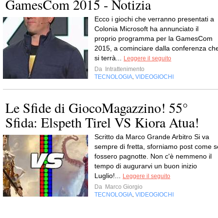
GamesCom 2015 - Notizia
Ecco i giochi che verranno presentati a
Colonia Microsoft ha annunciato il
proprio programma per la GamesCom
2015, a cominciare dalla conferenza ch
si terrà...
Leggere il seguito
Da
Intrattenimento
TECNOLOGIA
VIDEOGIOCHI
,
Le Sfide di GiocoMagazzino! 55°
Sfida: Elspeth Tirel VS Kiora Atua!
Scritto da Marco Grande Arbitro Si va
sempre di fretta, sforniamo post come s
fossero pagnotte. Non c'è nemmeno il
tempo di augurarvi un buon inizio
Luglio!...
Leggere il seguito
Da
Marco Giorgio
TECNOLOGIA
VIDEOGIOCHI
,