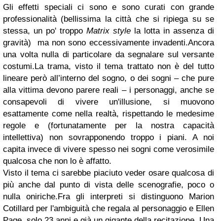
Gli effetti speciali ci sono e sono curati con grande
professionalità (bellissima la città che si ripiega su se
stessa, un po' troppo
Matrix style
la lotta in assenza di
gravità) ma non sono eccessivamente invadenti.
Ancora
una volta nulla di particolare da segnalare sul versante
costumi.
La trama, visto il tema trattato non è del tutto
lineare però all’interno del sogno, o dei sogni – che pure
alla vittima devono parere reali – i personaggi, anche se
consapevoli di vivere un'illusione, si muovono
esattamente come nella realtà, rispettando le medesime
regole e (fortunatamente per la nostra capacità
intellettiva) non sovrapponendo troppo i piani. A noi
capita invece di vivere spesso nei sogni come verosimile
qualcosa che non lo è affatto.
Visto il tema ci sarebbe piaciuto veder osare qualcosa di
più anche dal punto di vista delle scenografie, poco o
nulla oniriche.
Fra gli interpreti si distinguono Marion
Cotillard per l'ambiguità che regala al personaggio e Ellen
Page, solo 23 anni e già un gigante della recitazione. Una