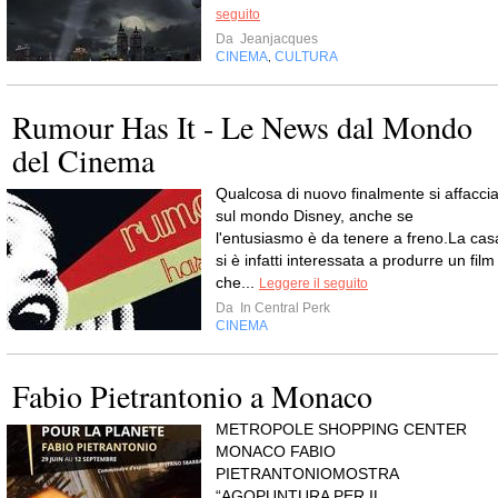
seguito
Da
Jeanjacques
CINEMA
CULTURA
,
Rumour Has It - Le News dal Mondo
del Cinema
Qualcosa di nuovo finalmente si affacci
sul mondo Disney, anche se
l'entusiasmo è da tenere a freno.La cas
si è infatti interessata a produrre un film
che...
Leggere il seguito
Da
In Central Perk
CINEMA
Fabio Pietrantonio a Monaco
METROPOLE SHOPPING CENTER
MONACO FABIO
PIETRANTONIOMOSTRA
“AGOPUNTURA PER IL