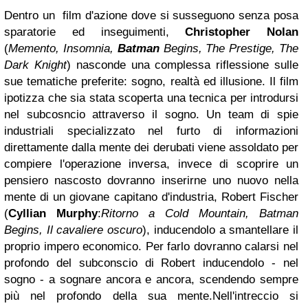
Dentro un film d'azione dove si susseguono senza posa
sparatorie ed inseguimenti,
Christopher Nolan
(
Memento, Insomnia,
Batman
Begins, The Prestige, The
Dark Knight
) nasconde una complessa riflessione sulle
sue tematiche preferite: sogno, realtà ed illusione.
Il film
ipotizza che sia stata scoperta una tecnica per introdursi
nel subcosncio attraverso il sogno. Un team di spie
industriali specializzato nel furto di informazioni
direttamente dalla mente dei derubati viene assoldato per
compiere l'operazione inversa, invece di scoprire un
pensiero nascosto dovranno inserirne uno nuovo nella
mente di un giovane capitano d'industria,
Robert Fischer
(
Cyllian Murphy
:
Ritorno a Cold Mountain, Batman
Begins, Il cavaliere oscuro
),
inducendolo a smantellare il
proprio impero economico. Per farlo dovranno calarsi nel
profondo del subconscio di Robert inducendolo - nel
sogno - a sognare ancora e ancora, scendendo sempre
più nel profondo della sua mente.
Nell'intreccio si