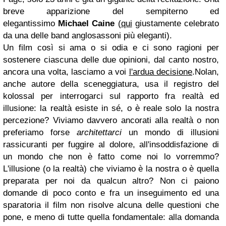
breve apparizione del sempiterno ed
elegantissimo
Michael Caine
(
qui
giustamente celebrato
da una delle band anglosassoni più eleganti).
Un film così si ama o si odia e ci sono ragioni per
sostenere ciascuna delle due opinioni, dal canto nostro,
ancora una volta, lasciamo a voi
l'ardua decisione
.
Nolan,
anche autore della sceneggiatura, usa il registro del
kolossal per interrogarci sul rapporto fra realtà ed
illusione: la realtà esiste in sé, o è reale solo la nostra
percezione? Viviamo davvero ancorati alla realtà o non
preferiamo forse
architettarci
un mondo di illusioni
rassicuranti per fuggire al dolore, all'insoddisfazione di
un mondo che non è fatto come noi lo vorremmo?
L'illusione (o la realtà) che viviamo è la nostra o è quella
preparata per noi da qualcun altro? Non ci paiono
domande di poco conto e fra un inseguimento ed una
sparatoria i
l film non risolve alcuna delle questioni che
pone, e meno di tutte quella fondamentale: alla domanda