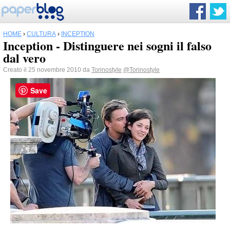
HOME
›
CULTURA
›
INCEPTION
Inception - Distinguere nei sogni il falso
dal vero
Creato il 25 novembre 2010 da
Torinostyle
@Torinostyle
Save