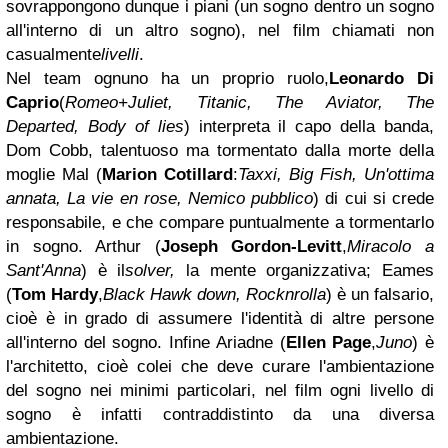
sovrappongono dunque i piani (un sogno dentro un sogno
all'interno di un altro sogno), nel film chiamati non
casualmente
livelli
.
Nel team ognuno ha un proprio ruolo,
Leonardo Di
Caprio
(
Romeo+Juliet, Titanic, The Aviator, The
Departed, Body of lies
) interpreta il capo della banda,
Dom Cobb, talentuoso ma tormentato dalla morte della
moglie Mal (
Marion Cotillard
:
Taxxi, Big Fish, Un'ottima
annata, La vie en rose, Nemico pubblico
) di cui si crede
responsabile, e che compare puntualmente a tormentarlo
in sogno. Arthur (
Joseph Gordon-Levitt
,
Miracolo a
Sant'Anna
) è il
solver,
la mente organizzativa; Eames
(
Tom Hardy
,
Black Hawk down, Rocknrolla
) è un falsario,
cioè è in grado di assumere l'identità di altre persone
all'interno del sogno. Infine Ariadne (
Ellen Page
,
Juno
) è
l'architetto, cioè colei che deve curare l'ambientazione
del sogno nei minimi particolari, n
el film ogni livello di
sogno è infatti contraddistinto da una diversa
ambientazione.