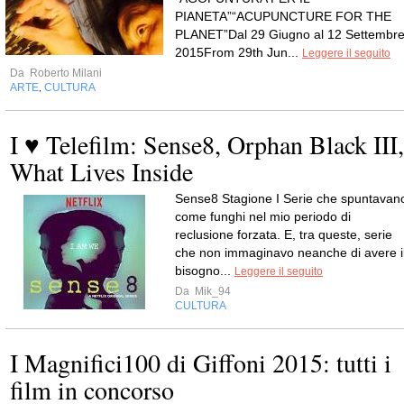
PIANETA”“ACUPUNCTURE FOR THE
PLANET”Dal 29 Giugno al 12 Settembr
2015From 29th Jun...
Leggere il seguito
Da
Roberto Milani
ARTE
CULTURA
,
I ♥ Telefilm: Sense8, Orphan Black III,
What Lives Inside
Sense8 Stagione I Serie che spuntavan
come funghi nel mio periodo di
reclusione forzata. E, tra queste, serie
che non immaginavo neanche di avere i
bisogno...
Leggere il seguito
Da
Mik_94
CULTURA
I Magnifici100 di Giffoni 2015: tutti i
film in concorso