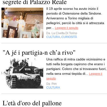
segrete di Palazzo Reale
Il 19 aprile scorso ha avuto inizio il
periodo di Ostensione della Sindone.
Arriveranno a Torino migliaia di
pellegrini, perciò la città si è attrezzata
per...
Leggere il seguito
Da
La Civetta Di Torino
CULTURA
CURIOSITÀ
,
"A jé i partigia-n ch’a rivo"
Una raffica di mitra cadde vicinissimo e
tutti nella borgata capirono che erano i
partigiani. Coloro che si trovavano fuori,
nella sera ormai tiepida di...
Leggere il
seguito
Da
Pim
CULTURA
L'età d'oro del pallone