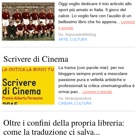
Oggi voglio dedicare il mio articolo allo
sport più amato in Italia. Il gioco del
calcio. Lo voglio fare con l’ausilio di un
bellissimo libro che ho appena...
Leggere
il seguito
Da
Signoradeifiltriblog
ARTE
CULTURA
,
Scrivere di Cinema
La trama (con parole mie): per noi
bloggers sempre pronti a mescolare
passione pura e velleità artistiche e
professionali la critica cinematografica è
ormai pan...
Leggere il seguito
Da
Misterjamesford
CINEMA
CULTURA
,
Oltre i confini della propria libreria:
come la traduzione ci salva...