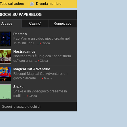
Tutto sull'autore
Diventa membro
 GIOCHI SU PAPERBLOG
Arcade
Casino'
Rompicapo
Pacman
Pac-Man é un video gioco creato nel
1979 da Toru......
Gioca
Nostradamus
Nostradamus è un gioco " shoot them
up" con una......
Gioca
Magical Cat Adventure
Riscopri Magical Cat Adventure, un
gioco d'arcade......
Gioca
Snake
Snake è un videogioco presente in
molti......
Gioca
Scopri lo spazio giochi di