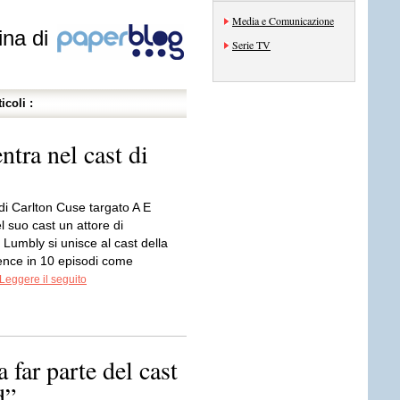
Media e Comunicazione
ina di
Serie TV
icoli :
ntra nel cast di
di Carlton Cuse targato A E
l suo cast un attore di
l Lumbly si unisce al cast della
ence in 10 episodi come
Leggere il seguito
 far parte del cast
d”