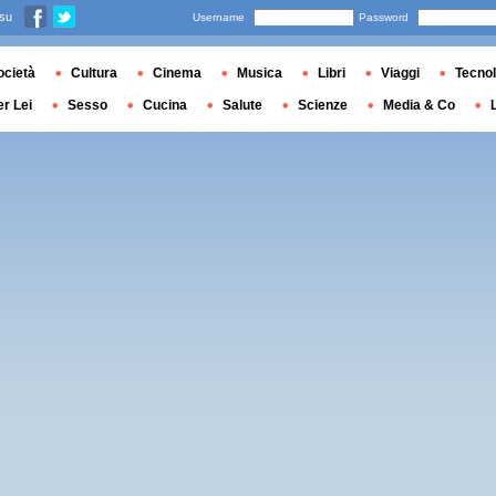
 su
Username
Password
ocietà
Cultura
Cinema
Musica
Libri
Viaggi
Tecnol
er Lei
Sesso
Cucina
Salute
Scienze
Media & Co