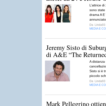
L’attrice d
sono state 
drama A E “
annunciato 
Da
Linda93
MEDIA E C
Jeremy Sisto di Suburg
di A&E “The Returne
A distanza
cancellazi
Sisto si è 
piccolo sc
Da
Linda93
MEDIA E C
Mark Pellegrino ottien