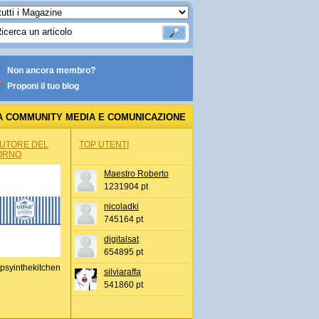
Non ancora membro?
Proponi il tuo blog
A COMMUNITY MEDIA E COMUNICAZIONE
AUTORE DEL
TOP UTENTI
ORNO
Maestro Roberto
1231904 pt
nicoladki
745164 pt
digitalsat
654895 pt
psyinthekitchen
silviaraffa
541860 pt