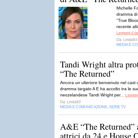
Michelle F
dramma di 
“True Blood
recente al
Leggere il s
Da
Linda93
MEDIA E C
Tandi Wright altra pr
“The Returned”
Ancora un ulteriore benvenuto nel cast 
dramma targato A E ha accolto tra le sue 
neozelandese Tandi Wright per...
Leggere
Da
Linda93
MEDIA E COMUNICAZIONE
SERIE TV
,
A&E “The Returned” ar
attrici da 24 e House 