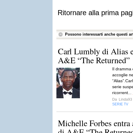
Ritornare alla prima pag
Possono interessarti anche questi art
Carl Lumbly di Alias e
A&E “The Returned”
Il dramma 
accoglie ne
“Alias”.Car
serie susp
ricorrent...
Da
Linda93
SERIE TV
Michelle Forbes entra a
di A&E “The Returne