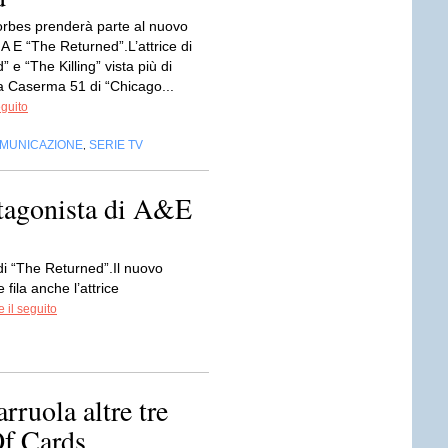
orbes prenderà parte al nuovo
A E “The Returned”.L’attrice di
” e “The Killing” vista più di
la Caserma 51 di “Chicago...
eguito
OMUNICAZIONE
SERIE TV
,
otagonista di A&E
di “The Returned”.Il nuovo
fila anche l’attrice
 il seguito
ruola altre tre
Of Cards