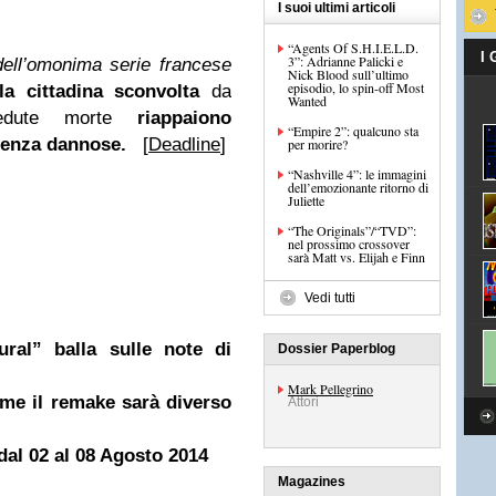
I suoi ultimi articoli
“Agents Of S.H.I.E.L.D.
I
3”: Adrianne Palicki e
ell’omonima serie francese
Nick Blood sull’ultimo
episodio, lo spin-off Most
la cittadina sconvolta
da
Wanted
redute morte
riappaiono
“Empire 2”: qualcuno sta
uenza dannose.
[
Deadline
]
per morire?
“Nashville 4”: le immagini
dell’emozionante ritorno di
Juliette
“The Originals”/“TVD”:
nel prossimo crossover
sarà Matt vs. Elijah e Finn
Vedi tutti
ural” balla sulle note di
Dossier Paperblog
Mark Pellegrino
me il remake sarà diverso
Attori
l 02 al 08 Agosto 2014
Magazines