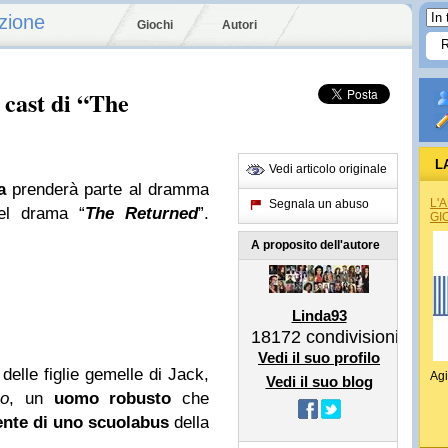
zione
Giochi
Autori
 cast di “The
L
Vedi articolo originale
a
prenderà parte al dramma
L'
Segnala un abuso
el drama “
The Returned
”.
GI
A proposito dell'autore
Linda93
18172
condivisioni
Vedi il suo profilo
 delle figlie gemelle di Jack,
Agi
Vedi il suo blog
no
, un
uomo robusto
che
dente di uno scuolabus
della