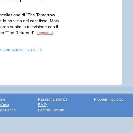
ncellazione di “The Tomorrow
 lo ha visto nel cast fisso, Mark
torna subito in televisione con il
ma “The Returned”.
Leggere il
OMUNICAZIONE
SERIE TV
,
one
Rassegna stampa
Proponi il tuo blog
 d'uso
F.A.Q.
ni azienda
Gestisci i cookie