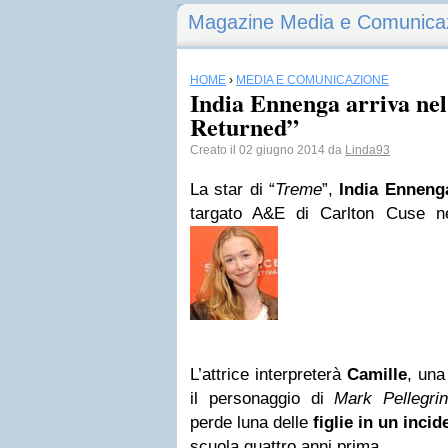
Magazine Media e Comunica
HOME
›
MEDIA E COMUNICAZIONE
India Ennenga arriva nel
Returned”
Creato il 02 giugno 2014 da
Linda93
La star di “
Treme
”,
India Enneng
targato A&E di Carlton Cuse n
L’attrice interpreterà
Camille
, una
il personaggio di
Mark Pellegri
perde luna delle
figlie in un inci
scuola quattro anni prima.