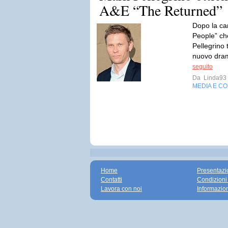
A&E “The Returned”
Dopo la ca
People” che
Pellegrino 
nuovo dra
seguito
Da
Linda93
MEDIA E C
Home
Presentazi
Contatti
Condizioni
Lavora con noi
Informazio