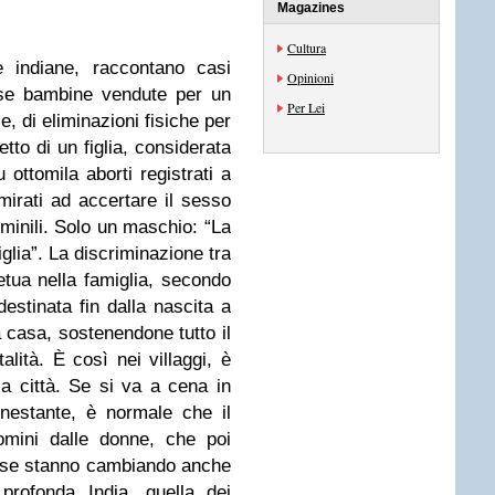
Magazines
Cultura
e indiane, raccontano casi
Opinioni
pose bambine vendute per un
Per Lei
e, di eliminazioni fisiche per
etto di un figlia, considerata
u ottomila aborti registrati a
irati ad accertare il sesso
mminili. Solo un maschio: “La
glia”. La discriminazione tra
tua nella famiglia, secondo
estinata fin dalla nascita a
a casa, sostenendone tutto il
alità. È così nei villaggi, è
la città. Se si va a cena in
nestante, è normale che il
omini dalle donne, che poi
ose stanno cambiando anche
profonda India, quella dei