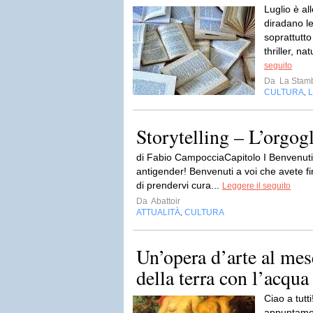
Luglio è all
diradano l
soprattutto 
thriller, n
seguito
Da
La Stamb
CULTURA
L
,
Storytelling – L’orgog
di Fabio CampocciaCapitolo I Benvenuti a
antigender! Benvenuti a voi che avete f
di prendervi cura...
Leggere il seguito
Da
Abattoir
ATTUALITÀ
CULTURA
,
Un’opera d’arte al mes
della terra con l’acqua
Ciao a tutt
appuntamen