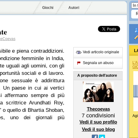
Giochi
Autori
ate
eCoevas
bile e piena contraddizioni.
L
Vedi articolo originale
ndizione femminile in India,
L'
Segnala un abuso
e uguali agli uomini, con gli
GI
pportunità sociali e di lavoro.
A proposito dell'autore
one sessuale è addirittura
. Un paese in cui ai vertici
si affermano sempre di più
a scrittrice Arundhati Roy,
Thecoevas
e” o quello di Bhartia Shoban,
7
condivisioni
Agi
mes, uno dei giornali più
Vedi il suo profilo
Vedi il suo blog