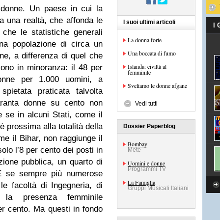
donne. Un paese in cui la
a una realtà, che affonda le
I suoi ultimi articoli
I
 che le statistiche generali
La donna forte
na popolazione di circa un
Una boccata di fumo
onne, a differenza di quel che
Islanda: civiltà al
sono in minoranza: il 48 per
femminile
onne per 1.000 uomini, a
Sveliamo le donne afgane
pietata praticata talvolta
aranta donne su cento non
Vedi tutti
 se in alcuni Stati, come il
è prossima alla totalità della
Dossier Paperblog
me il Bihar, non raggiunge il
Bombay
lo l’8 per cento dei posti in
Mete
zione pubblica, un quarto di
Uomini e donne
Programmi TV
. E se sempre più numerose
La Famiglia
e facoltà di Ingegneria, di
Gruppi Musicali Italiani
 la presenza femminile
per cento. Ma questi in fondo