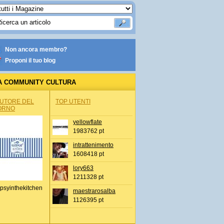
Non ancora membro?
Proponi il tuo blog
A COMMUNITY CULTURA
AUTORE DEL
TOP UTENTI
ORNO
yellowflate
1983762 pt
intrattenimento
1608418 pt
lory663
1211328 pt
psyinthekitchen
maestrarosalba
1126395 pt