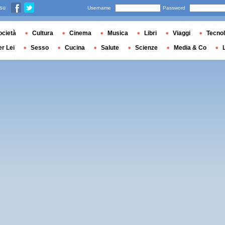
 su
Username
Password
ocietà
Cultura
Cinema
Musica
Libri
Viaggi
Tecnol
er Lei
Sesso
Cucina
Salute
Scienze
Media & Co