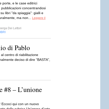
e porte, e le case editrici
e pubblicazioni concentrandosi
su libri "da spiaggia": gialli e
aturalmente, ma non...
Leggere il
erga Dei Lettori
IBRI
lio di Pablo
l centro di riabilitazione
inalmente deciso di dire “BASTA”,
e #8 – L’unione
i! Eccoci qui con un nuovo
to della rubrica Un’opera d’arte