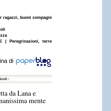
per ragazzi, buoni compagni
oli
ezza
 Peregrinazioni, terre
ina di
icoli :
etta da Lana e
manissima mente