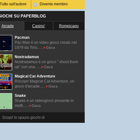
Tutto sull'autore
Diventa membro
 GIOCHI SU PAPERBLOG
Arcade
Casino'
Rompicapo
Pacman
Pac-Man é un video gioco creato nel
1979 da Toru......
Gioca
Nostradamus
Nostradamus è un gioco " shoot them
up" con una......
Gioca
Magical Cat Adventure
Riscopri Magical Cat Adventure, un
gioco d'arcade......
Gioca
Snake
Snake è un videogioco presente in
molti......
Gioca
Scopri lo spazio giochi di