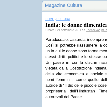
Magazine Cultura
HOME
›
CULTURA
India: le donne dimentic
Creato il 21 settembre 2011 da
Thecoevas
@Th
Paradossale, assurda, incomprensi
Così si potrebbe riassumere la co
un in cui le donne sono formalment
stessi diritti politici e le stesse o
Un paese in cui la discriminazi
vietata dalla Costituzione indiana
della vita economica e sociale 
nomi femminili, come quello dell
autrice di “Il dio delle piccole cos
proprietaria dell’Hindustan Ti
autorevoli del Paese.