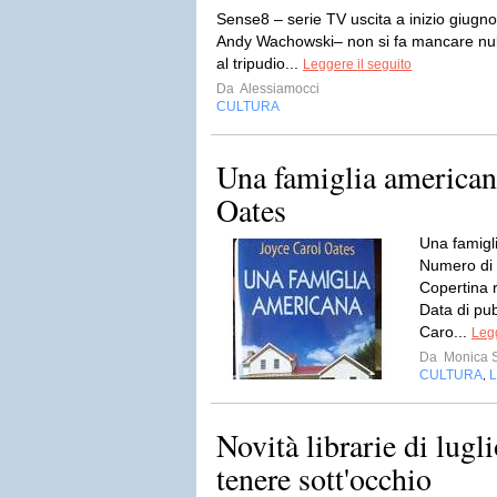
Sense8 – serie TV uscita a inizio giugno
Andy Wachowski– non si fa mancare nulla
al tripudio...
Leggere il seguito
Da
Alessiamocci
CULTURA
Una famiglia american
Oates
Una famigl
Numero di 
Copertina 
Data di pu
Caro...
Legg
Da
Monica S
CULTURA
L
,
Novità librarie di lugl
tenere sott'occhio