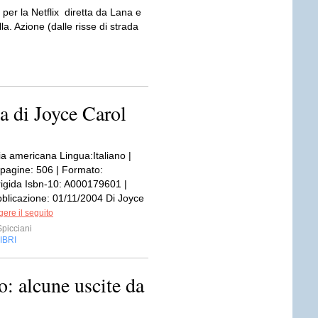
 per la Netflix diretta da Lana e
. Azione (dalle risse di strada
a di Joyce Carol
ia americana Lingua:Italiano |
pagine: 506 | Formato:
rigida Isbn-10: A000179601 |
bblicazione: 01/11/2004 Di Joyce
ere il seguito
picciani
IBRI
io: alcune uscite da