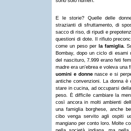
sono solo numeri.
E le storie? Quelle delle donn
strazianti di sfruttamento, di s
sacco di riso, di ripudi e prepotenz
questioni di dote. Il rifiuto preconc
come un peso per
la famiglia
. S
Bombay, dopo un ciclo di esami m
del nascituro, 7.999 erano feti fe
madre era un’ebrea e voleva una fi
uomini e donne
nasce e si perpe
antiche convenzioni. La donna è d
stare in cucina, ad occuparsi dell
peso. È difficile cambiare la ment
così ancora in molti ambienti del
una famiglia borghese, anche be
cibo venga servito agli ospiti u
mangiano per conto loro. Molte c
nella società indiana, ma nella 