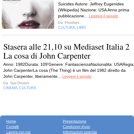
Suicides Autore: Jeffrey Eugenides
(Wikipedia) Nazione: USA Anno prima
pubblicazione...
Leggere il seguito
Da
Phoebes
CULTURA
LIBRI
,
Stasera alle 21,10 su Mediaset Italia 2
La cosa di John Carpenter
Anno: 1982Durata: 109'Genere: FantascienzaNazionalita: USARegia
John CarpenterLa cosa (The Thing) è un film del 1982 diretto da
John Carpenter, liberamente...
Leggere il seguito
Da
Taxi Drivers
CINEMA
CULTURA
,
Home
Presentazione
Contatti
Condizioni d'uso
Lavora con noi
Informazioni azienda