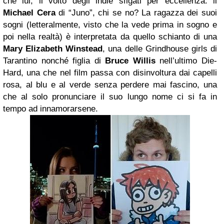
che lui, il volto degli indie sfigati per eccellenza: il
Michael Cera
di “Juno”, chi se no? La ragazza dei suoi
sogni (letteralmente, visto che la vede prima in sogno e
poi nella realtà) è interpretata da quello schianto di una
Mary Elizabeth Winstead
, una delle Grindhouse girls di
Tarantino nonché figlia di
Bruce Willis
nell’ultimo Die-
Hard, una che nel film passa con disinvoltura dai capelli
rosa, al blu e al verde senza perdere mai fascino, una
che al solo pronunciare il suo lungo nome ci si fa in
tempo ad innamorarsene.