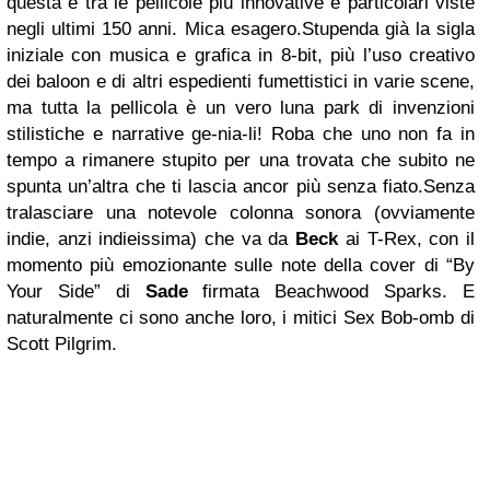
questa è tra le pellicole più innovative e particolari viste
negli ultimi 150 anni. Mica esagero.Stupenda già la sigla
iniziale con musica e grafica in 8-bit, più l’uso creativo
dei baloon e di altri espedienti fumettistici in varie scene,
ma tutta la pellicola è un vero luna park di invenzioni
stilistiche e narrative ge-nia-li! Roba che uno non fa in
tempo a rimanere stupito per una trovata che subito ne
spunta un’altra che ti lascia ancor più senza fiato.Senza
tralasciare una notevole colonna sonora (ovviamente
indie, anzi indieissima) che va da
Beck
ai T-Rex, con il
momento più emozionante sulle note della cover di “By
Your Side” di
Sade
firmata Beachwood Sparks. E
naturalmente ci sono anche loro, i mitici Sex Bob-omb di
Scott Pilgrim.