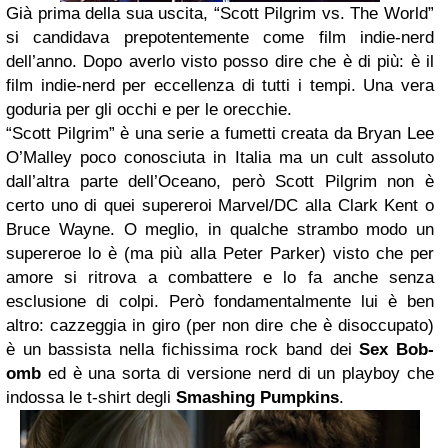
Già prima della sua uscita, “Scott Pilgrim vs. The World”
si candidava prepotentemente come film indie-nerd
dell’anno. Dopo averlo visto posso dire che è di più: è il
film indie-nerd per eccellenza di tutti i tempi. Una vera
goduria per gli occhi e per le orecchie.
“Scott Pilgrim” è una serie a fumetti creata da Bryan Lee
O’Malley poco conosciuta in Italia ma un cult assoluto
dall’altra parte dell’Oceano, però Scott Pilgrim non è
certo uno di quei supereroi Marvel/DC alla Clark Kent o
Bruce Wayne. O meglio, in qualche strambo modo un
supereroe lo è (ma più alla Peter Parker) visto che per
amore si ritrova a combattere e lo fa anche senza
esclusione di colpi. Però fondamentalmente lui è ben
altro: cazzeggia in giro (per non dire che è disoccupato)
è un bassista nella fichissima rock band dei
Sex Bob-
omb
ed è una sorta di versione nerd di un playboy che
indossa le t-shirt degli
Smashing Pumpkins
.