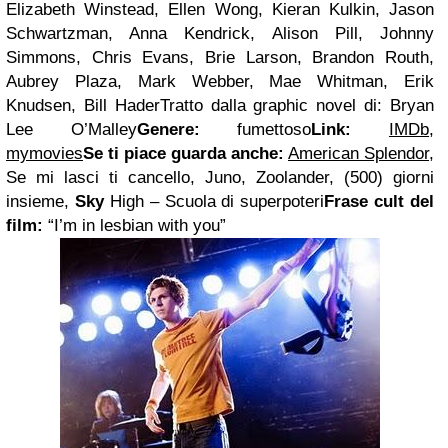
Elizabeth Winstead, Ellen Wong, Kieran Kulkin, Jason
Schwartzman, Anna Kendrick, Alison Pill, Johnny
Simmons, Chris Evans, Brie Larson, Brandon Routh,
Aubrey Plaza, Mark Webber, Mae Whitman, Erik
Knudsen, Bill HaderTratto dalla graphic novel di: Bryan
Lee O’Malley
Genere:
fumettoso
Link:
IMDb
,
mymovies
Se ti piace guarda anche:
American Splendor
,
Se mi lasci ti cancello, Juno, Zoolander, (500) giorni
insieme,
Sky
High – Scuola di superpoteri
Frase
cult
del
film:
“I’m in lesbian with you”