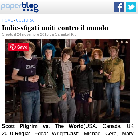
HOME
›
CULTURA
Indie-sfigati uniti contro il mondo
Creato il 24 novembre 2010 da
Cannibal Kid
Save
Scott Pilgrim vs. The World
(USA, Canada, UK
2010)
Regia:
Edgar Wright
Cast:
Michael Cera, Mary