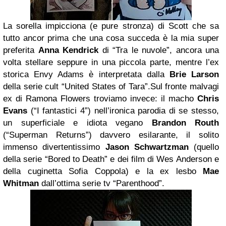
La sorella impicciona (e pure stronza) di Scott che sa
tutto ancor prima che una cosa succeda è la mia super
preferita
Anna Kendrick
di “Tra le nuvole”, ancora una
volta stellare seppure in una piccola parte, mentre l’ex
storica Envy Adams è interpretata dalla
Brie Larson
della serie cult “United States of Tara”.Sul fronte malvagi
ex di Ramona Flowers troviamo invece: il macho
Chris
Evans
(“I fantastici 4”) nell’ironica parodia di se stesso,
un superficiale e idiota vegano
Brandon Routh
(“Superman Returns”) davvero esilarante, il solito
immenso divertentissimo
Jason Schwartzman
(quello
della serie “Bored to Death” e dei film di Wes Anderson e
della cuginetta Sofia Coppola) e la ex lesbo
Mae
Whitman
dall’ottima serie tv “Parenthood”.