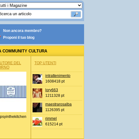
Non ancora membro?
Proponi il tuo blog
A COMMUNITY CULTURA
AUTORE DEL
TOP UTENTI
ORNO
intrattenimento
1608418 pt
lory663
1211328 pt
maestrarosalba
1126395 pt
psyinthekitchen
rimmel
615214 pt