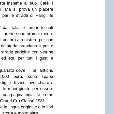
rte insieme ai suoi Café, i
zi. Ma si prova un piacere
per le strade di Parigi: le
dall’Italia le librerie le noti
le librerie sono oramai merce
no ancora a resistere per non
gelateria prendano il posto
e strade parigine con vetrine
ed età, per tutti i gusti e
quariato dove i libri antichi,
000 euro, sono sparsi
iglie di vino invecchiato e
, le mani giuste per essere
za una pagina ingiallita, come
d Grand Cru Classé 1981.
 in lingua originale o in libri
storia e molto altro.