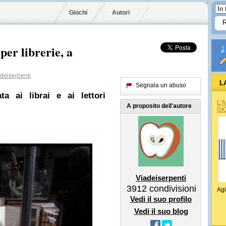
Giochi
Autori
er librerie, a
deiserpenti
L
Segnala un abuso
ta ai librai e ai lettori
L'
A proposito dell'autore
GI
Viadeiserpenti
3912
condivisioni
Agi
Vedi il suo profilo
Vedi il suo blog