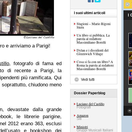
I suoi ultimi articoli
I
Stagioni – Mario Rigoni
Stern
Un libro si pubblica. La
parola al redattore
Massimiliano Borelli
ro e arriviamo a Parigi!
Dylan e i dissidenti del
Greenwich Village
Cosa si fa con un libro? A
illo
, fotografo di fama ed
Roma la parola al redattore
Massimiliano Borelli
to di recente a Parigi, la
dipendenti più ramificata. Qui
Vedi tutti
e, soprattutto, chiudono meno
Dossier Paperblog
Luciano del Castillo
Fotografi
n, devastate dalla grande
Amazon
book, le librerie parigine,
Siti
, nel 2012 erano 363, esclusi
Ministri
 dell’usato e bookshop dei
Gruppi Musicali Italiani