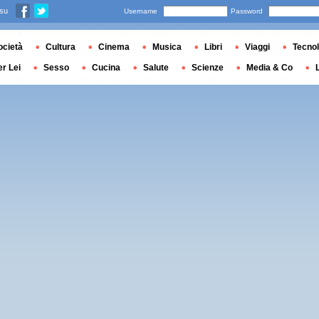
 su
Username
Password
ocietà
Cultura
Cinema
Musica
Libri
Viaggi
Tecnol
er Lei
Sesso
Cucina
Salute
Scienze
Media & Co