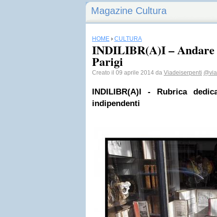
Magazine Cultura
HOME
›
CULTURA
INDILIBR(A)I – Andare p
Parigi
Creato il 09 aprile 2014 da
Viadeiserpenti
@via
INDILIBR(A)I - Rubrica dedica
indipendenti