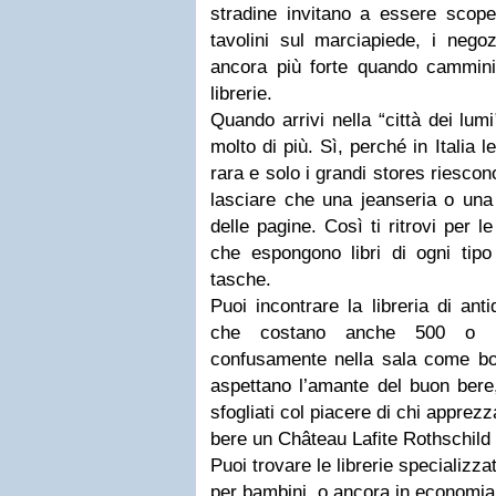
stradine invitano a essere scope
tavolini sul marciapiede, i nego
ancora più forte quando cammini 
librerie.
Quando arrivi nella “città dei lumi” 
molto di più. Sì, perché in Italia 
rara e solo i grandi stores riesco
lasciare che una jeanseria o una 
delle pagine. Così ti ritrovi per l
che espongono libri di ogni tipo 
tasche.
Puoi incontrare la libreria di anti
che costano anche 500 o 1
confusamente nella sala come bott
aspettano l’amante del buon bere
sfogliati col piacere di chi apprez
bere un Château Lafite Rothschil
Puoi trovare le librerie specializzate
per bambini, o ancora in economia, 