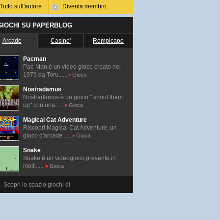
Tutto sull'autore
Diventa membro
 GIOCHI SU PAPERBLOG
Arcade
Casino'
Rompicapo
Pacman
Pac-Man é un video gioco creato nel
1979 da Toru......
Gioca
Nostradamus
Nostradamus è un gioco " shoot them
up" con una......
Gioca
Magical Cat Adventure
Riscopri Magical Cat Adventure, un
gioco d'arcade......
Gioca
Snake
Snake è un videogioco presente in
molti......
Gioca
Scopri lo spazio giochi di