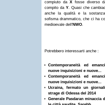
compiuto da
X
fosse diverso da
compito da
Y
. Quasi che cambiad
anche la qualità e la sostanz
sofisma drammatico, che ci ha con
medioevale dell'
NWO
.
Potrebbero interessarti anche :
Contemporaneità ed emancip
nuove inquisizioni e nuove...
Contemporaneità ed emancip
nuove inquisizioni e nuove...
Ucraina, fermato un giornali
strage di Odessa del 2014
Generale Pasdaran minaccia di
le città saudite. Sarebb...