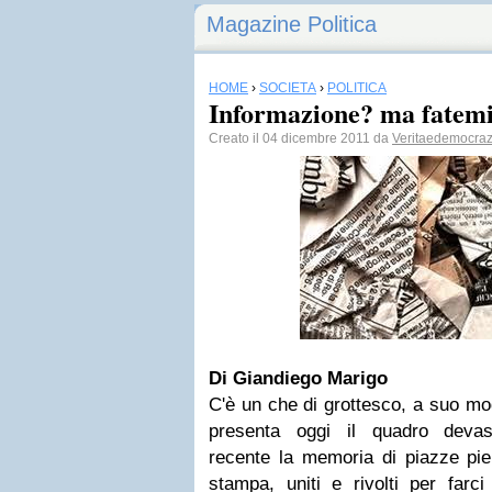
Magazine Politica
HOME
›
SOCIETÀ
›
POLITICA
Informazione? ma fatemi 
Creato il 04 dicembre 2011 da
Veritaedemocraz
Di Giandiego Marigo
C'è un che di grottesco, a suo mo
presenta oggi il quadro devast
recente la memoria di piazze pien
stampa, uniti e rivolti per farci