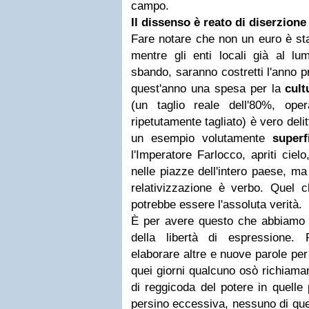
campo.
Il dissenso è reato di diserzione
Fare notare che non un euro è sta
mentre gli enti locali già al lu
sbando, saranno costretti l'anno p
quest'anno una spesa per la
cult
(un taglio reale dell'80%, op
ripetutamente tagliato) è vero deli
un esempio volutamente
superf
l'Imperatore Farlocco, apriti ciel
nelle piazze dell'intero paese, ma
relativizzazione è verbo. Quel 
potrebbe essere l'assoluta verità.
È per avere questo che abbiamo r
della libertà di espressione.
elaborare altre e nuove parole pe
quei giorni qualcuno osò richiamar
di reggicoda del potere in quelle 
persino eccessiva, nessuno di ques