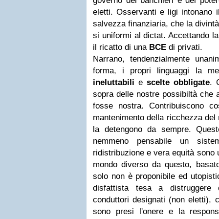
governo dei banchieri e del pote
eletti. Osservanti e ligi intonano 
salvezza finanziaria, che la divin
si uniformi al dictat. Accettando la
il ricatto di una
BCE
di privati.
Narrano, tendenzialmente unani
forma, i propri linguaggi la m
ineluttabili
e
scelte obbligate
. 
sopra delle nostre possibiltà che 
fosse nostra. Contribuiscono co
mantenimento della ricchezza del
la detengono da sempre. Quest
nemmeno pensabile un sistema
ridistribuzione e vera equità son
mondo diverso da questo, basat
solo non è proponibile ed utopisti
disfattista tesa a distruggere 
conduttori designati (non eletti),
sono presi l'onere e la respons