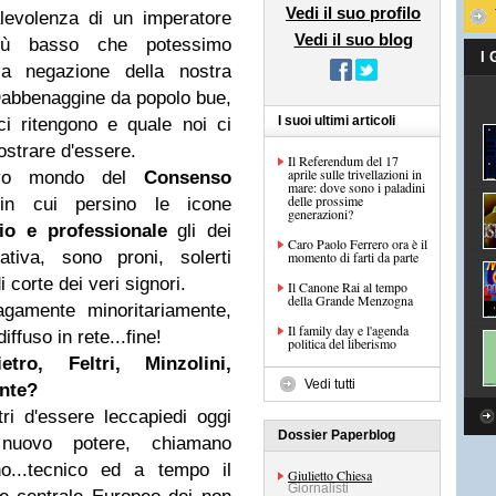
Vedi il suo profilo
alevolenza di un imperatore
Vedi il suo blog
 più basso che potessimo
I
lla negazione della nostra
abbenaggine da popolo bue,
I suoi ultimi articoli
i ritengono e quale noi ci
strare d'essere.
Il Referendum del 17
aprile sulle trivellazioni in
uovo mondo del
Consenso
mare: dove sono i paladini
delle prossime
in cui persino le icone
generazioni?
io e professionale
gli dei
Caro Paolo Ferrero ora è il
nativa, sono proni, solerti
momento di farti da parte
di corte dei veri signori.
Il Canone Rai al tempo
della Grande Menzogna
agamente minoritariamente,
Il family day e l'agenda
fuso in rete...fine!
politica del liberismo
ro, Feltri, Minzolini,
Vedi tutti
nte?
ri d'essere leccapiedi oggi
Dossier Paperblog
 nuovo potere, chiamano
o...tecnico ed a tempo il
Giulietto Chiesa
Giornalisti