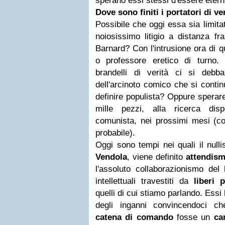
sperano essi stessi d'essere eterni
Dove sono finiti i portatori di ve
Possibile che oggi essa sia limita
noiosissimo litigio a distanza fr
Barnard? Con l'intrusione ora di q
o professore eretico di turno.
brandelli di verità ci si debba
dell'arcinoto comico che si contin
definire populista? Oppure sperar
mille pezzi, alla ricerca dis
comunista, nei prossimi mesi (co
probabile).
Oggi sono tempi nei quali il null
Vendola
, viene definito
attendism
l'assoluto collaborazionismo del
intellettuali travestiti da
liberi p
quelli di cui stiamo parlando. Essi
degli inganni convincendoci 
catena di comando
fosse un
ca