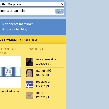
Non ancora membro?
Proponi il tuo blog
A COMMUNITY POLITICA
AUTORE DEL
TOP UTENTI
ORNO
maestrarosalba
1126395 pt
marianna06
602991 pt
freeskipper
472459 pt
psyinthekitchen
hugor
428421 pt