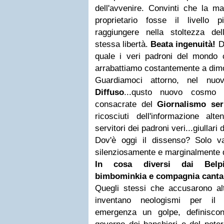
dell'avvenire. Convinti che la m
proprietario fosse il livello
raggiungere nella stoltezza de
stessa libertà.
Beata ingenuità!
D
quale i veri padroni del mondo c
arrabattiamo costantemente a dimo
Guardiamoci attorno, nel n
Diffuso
...qusto nuovo cosmo 
consacrate del
Giornalismo ser
ricosciuti dell'informazione alte
servitori dei padroni veri...giullari 
Dov'è oggi il dissenso? Solo v
silenziosamente e marginalmente dif
In cosa diversi dai Belpiet
bimbominkia e compagnia canta
Quegli stessi che accusarono alt
inventano neologismi per il
emergenza un golpe, definiscon