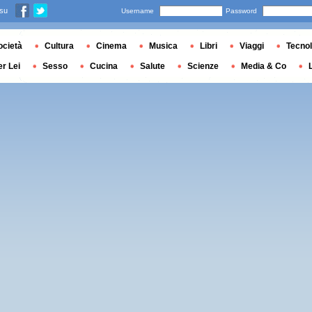
 su
Username
Password
ocietà
Cultura
Cinema
Musica
Libri
Viaggi
Tecnol
er Lei
Sesso
Cucina
Salute
Scienze
Media & Co