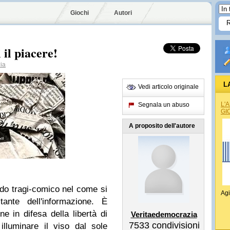
Giochi
Autori
il piacere!
ia
L
Vedi articolo originale
L'
Segnala un abuso
GI
A proposito dell'autore
do tragi-comico nel come si
Agi
ante dell'informazione. È
e in difesa della libertà di
Veritaedemocrazia
7533
condivisioni
 illuminare il viso dal sole