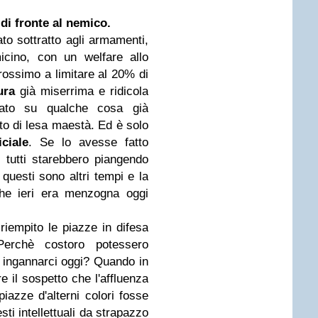
 di fronte al nemico.
to sottratto agli armamenti,
micino, con un welfare allo
rossimo a limitare al 20% di
ura
già miserrima e ridicola
erato su qualche cosa già
tto di lesa maestà. Ed è solo
iciale
. Se lo avesse fatto
o, tutti starebbero piangendo
 questi sono altri tempi e la
che ieri era menzogna oggi
iempito le piazze in difesa
 Perchè costoro potessero
r ingannarci oggi? Quando in
e il sospetto che l'affluenza
piazze d'alterni colori fosse
ti intellettuali da strapazzo