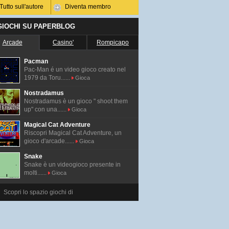
Tutto sull'autore
Diventa membro
 GIOCHI SU PAPERBLOG
Arcade
Casino'
Rompicapo
Pacman
Pac-Man é un video gioco creato nel
1979 da Toru......
Gioca
Nostradamus
Nostradamus è un gioco " shoot them
up" con una......
Gioca
Magical Cat Adventure
Riscopri Magical Cat Adventure, un
gioco d'arcade......
Gioca
Snake
Snake è un videogioco presente in
molti......
Gioca
Scopri lo spazio giochi di