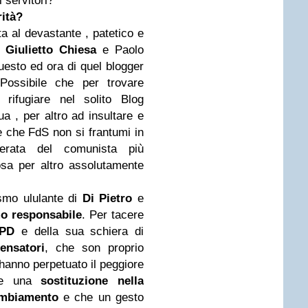
 servitori?
rità?
ta al devastante , patetico e
a
Giulietto Chiesa
e Paolo
uesto ed ora di quel blogger
 Possibile che per trovare
 rifugiare nel solito Blog
ua , per altro ad insultare e
e che FdS non si frantumi in
perata del comunista più
sa per altro assolutamente
ismo ululante di
Di Pietro
e
o responsabile
. Per tacere
PD
e della sua schiera di
ensatori
, che son proprio
 hanno perpetuato il peggiore
che una
sostituzione nella
mbiamento
e che un gesto