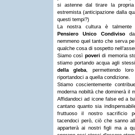
si astenne dal tirare la propria 
estremista (anticipazione dalla qu
questi tempi?)
La nostra cultura è talmente ci
Pensiero Unico Condiviso
da 
nemmeno quel tanto che serva per 
qualche cosa di sospetto nell'ass
Siamo così
poveri
di memoria sto
stiamo portando acqua agli stessi
della gleba
, permettendo loro
riportandoci a quella condizione.
Stiamo coscientemente contribu
moderna nobiltà che dominerà il m
Affidandoci ad icone false ed a ba
cantano quanto sia indispensabile
fruttuoso il nostro sacrificio
tacendoci però, ciò che sanno al
apparterà ai nostri figli ma a qu