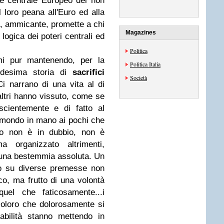
re centrale Europeo dei non
il loro peana all'Euro ed alla
tà, ammicante, promette a chi
Magazines
 logica dei poteri centrali ed
Politica
mi pur mantenendo, per la
Politica Italia
edesima storia di
sacrifici
Società
Ci narrano di una vita al di
altri hanno vissuto, come se
scientemente e di fatto al
 mondo in mano ai pochi che
o non è in dubbio, non è
 organizzato altrimenti,
o una bestemmia assoluta. Un
o su diverse premesse non
co, ma frutto di una volontà
quel che faticosamente...i
 coloro che dolorosamente si
abilità stanno mettendo in