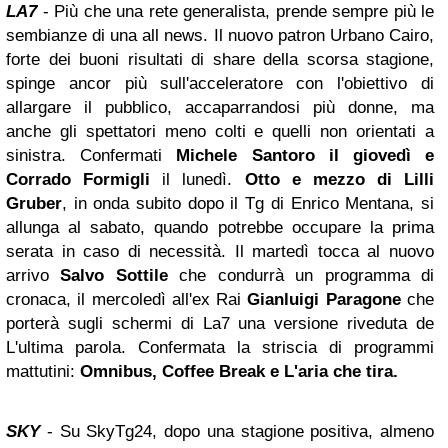
LA7
- Più che una rete generalista, prende sempre più le
sembianze di una all news. Il nuovo patron Urbano Cairo,
forte dei buoni risultati di share della scorsa stagione,
spinge ancor più sull'acceleratore con l'obiettivo di
allargare il pubblico, accaparrandosi più donne, ma
anche gli spettatori meno colti e quelli non orientati a
sinistra. Confermati
Michele Santoro
il giovedì e
Corrado Formigli
il lunedì.
Otto e mezzo di Lilli
Gruber
, in onda subito dopo il Tg di Enrico Mentana, si
allunga al sabato, quando potrebbe occupare la prima
serata in caso di necessità. Il martedì tocca al nuovo
arrivo
Salvo Sottile
che condurrà un programma di
cronaca, il mercoledì all'ex Rai
Gianluigi Paragone
che
porterà sugli schermi di La7 una versione riveduta de
L'ultima parola. Confermata la striscia di programmi
mattutini:
Omnibus, Coffee Break e L'aria che tira.
SKY
- Su SkyTg24, dopo una stagione positiva, almeno