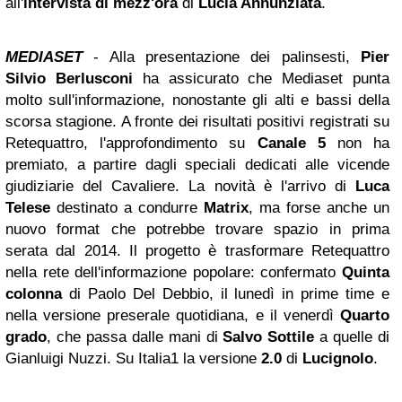
all'
intervista di mezz'ora
di
Lucia Annunziata
.
MEDIASET
- Alla presentazione dei palinsesti,
Pier
Silvio Berlusconi
ha assicurato che Mediaset punta
molto sull'informazione, nonostante gli alti e bassi della
scorsa stagione. A fronte dei risultati positivi registrati su
Retequattro, l'approfondimento su
Canale 5
non ha
premiato, a partire dagli speciali dedicati alle vicende
giudiziarie del Cavaliere. La novità è l'arrivo di
Luca
Telese
destinato a condurre
Matrix
, ma forse anche un
nuovo format che potrebbe trovare spazio in prima
serata dal 2014. Il progetto è trasformare Retequattro
nella rete dell'informazione popolare: confermato
Quinta
colonna
di Paolo Del Debbio, il lunedì in prime time e
nella versione preserale quotidiana, e il venerdì
Quarto
grado
, che passa dalle mani di
Salvo Sottile
a quelle di
Gianluigi Nuzzi. Su Italia1 la versione
2.0
di
Lucignolo
.