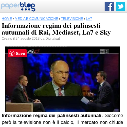
HOME
›
MEDIA E COMUNICAZIONE
›
TELEVISIONE
›
LA7
Informazione regina dei palinsesti
autunnali di Rai, Mediaset, La7 e Sky
Creato il 24 agosto 2013 da
Digitalsat
Save
Informazione regina dei palinsesti autunnali.
Siccome
però la televisione non è il calcio, il mercato non chiude