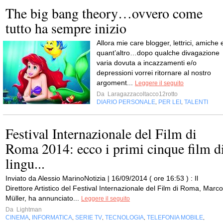
The big bang theory…ovvero come
tutto ha sempre inizio
Allora mie care blogger, lettrici, amiche 
quant’altro…dopo qualche divagazione
varia dovuta a incazzamenti e/o
depressioni vorrei ritornare al nostro
argoment...
Leggere il seguito
Da
Laragazzacoltacco12rotto
DIARIO PERSONALE
PER LEI
TALENTI
,
,
Festival Internazionale del Film di
Roma 2014: ecco i primi cinque film d
lingu...
Inviato da Alessio MarinoNotizia | 16/09/2014 ( ore 16:53 ) : Il
Direttore Artistico del Festival Internazionale del Film di Roma, Marco
Müller, ha annunciato...
Leggere il seguito
Da
Lightman
CINEMA
INFORMATICA
SERIE TV
TECNOLOGIA
TELEFONIA MOBILE
,
,
,
,
,