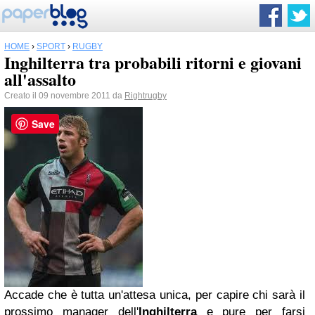
HOME
›
SPORT
›
RUGBY
Inghilterra tra probabili ritorni e giovani
all'assalto
Creato il 09 novembre 2011 da
Rightrugby
Save
Accade che è tutta un'attesa unica, per capire chi sarà il
prossimo manager dell'
Inghilterra
e pure per farsi