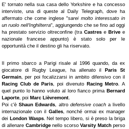
E' tornato nella sua casa dello Yorkshire e ha concesso
interviste, una di queste al Daily Telegraph, dove ha
affermato che come inglese "
sarei molto interessato in
un ruolo nell'Inghilterra
", aggiungendo che se fino ad oggi
ha prestato servizio oltreconfine (tra
Castres
e
Brive
e
nazionale francese appunto) è stato solo per le
opportunità che il destino gli ha riservato.
Il primo sbarco a Parigi risale al 1996 quando, da ex
giocatore di Rugby League, ha allenato il
Paris St
Germain
, per poi focalizzarsi in ambito difensivo con il
Racing Club de Paris
, poi divenuto
Racing Metro
. A
quel punto lo hanno voluto al loro fianco prima
Bernard
Laporte
, poi
Marc Lièvremont
.
Poi c'è
Shaun Edwards
, altro
defensive coach
a livello
internazionale con il
Galles
, nonché ormai ex manager
dei
London Wasps
. Nel tempo libero, si è preso la briga
di allenare
Cambridge
nello scorso
Varsity Match
perso