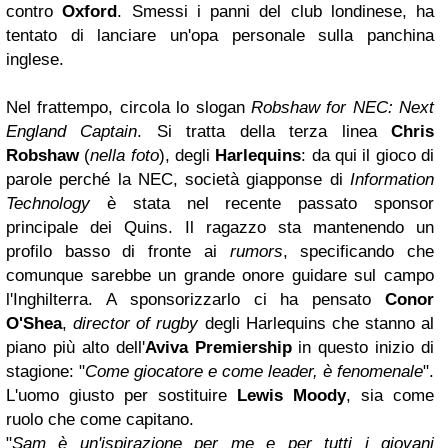
contro
Oxford
. Smessi i panni del club londinese, ha
tentato di lanciare un'opa personale sulla panchina
inglese.
Nel frattempo, circola lo slogan
Robshaw for NEC: Next
England Captain
. Si tratta della terza linea
Chris
Robshaw
(
nella foto
)
, degli
Harlequins
:
da qui il gioco di
parole perché la NEC, società giapponse di
Information
Technology
è stata nel recente passato sponsor
principale dei Quins. Il ragazzo sta mantenendo un
profilo basso di fronte ai
rumors
, specificando che
comunque sarebbe un grande onore guidare sul campo
l'Inghilterra. A sponsorizzarlo ci ha pensato
Conor
O'Shea
,
director of rugby
degli Harlequins che stanno al
piano più alto dell'
Aviva Premiership
in questo inizio di
stagione: "
Come giocatore e come leader, è fenomenale
".
L'uomo giusto per sostituire
Lewis Moody
, sia come
ruolo che come capitano.
"
Sam è un'ispirazione per me e per tutti i giovani