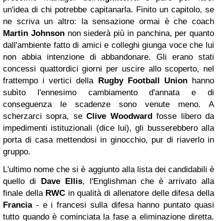
un'idea di chi potrebbe capitanarla. Finito un capitolo, se
ne scriva un altro: la sensazione ormai è che coach
Martin Johnson
non siederà più in panchina, per quanto
dall'ambiente fatto di amici e colleghi giunga voce che lui
non abbia intenzione di abbandonare. Gli erano stati
concessi quattordici giorni per uscire allo scoperto, nel
frattempo i vertici della
Rugby Football Union
hanno
subìto l'ennesimo cambiamento d'annata e di
conseguenza le scadenze sono venute meno. A
scherzarci sopra, se
Clive Woodward
fosse libero da
impedimenti istituzionali (dice lui), gli busserebbero alla
porta di casa mettendosi in ginocchio, pur di riaverlo in
gruppo.
L'ultimo nome che si è aggiunto alla lista dei candidabili è
quello di
Dave Ellis
, l'Englishman che è arrivato alla
finale della
RWC
in qualità di allenatore delle difesa della
Francia
- e i francesi sulla difesa hanno puntato quasi
tutto quando è cominciata la fase a eliminazione diretta.