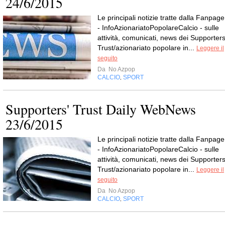
24/6/2015
Le principali notizie tratte dalla Fanpage
- InfoAzionariatoPopolareCalcio - sulle
attività, comunicati, news dei Supporters
Trust/azionariato popolare in...
Leggere il
seguito
Da
No Azpop
CALCIO
SPORT
,
Supporters' Trust Daily WebNews
23/6/2015
Le principali notizie tratte dalla Fanpage
- InfoAzionariatoPopolareCalcio - sulle
attività, comunicati, news dei Supporters
Trust/azionariato popolare in...
Leggere il
seguito
Da
No Azpop
CALCIO
SPORT
,