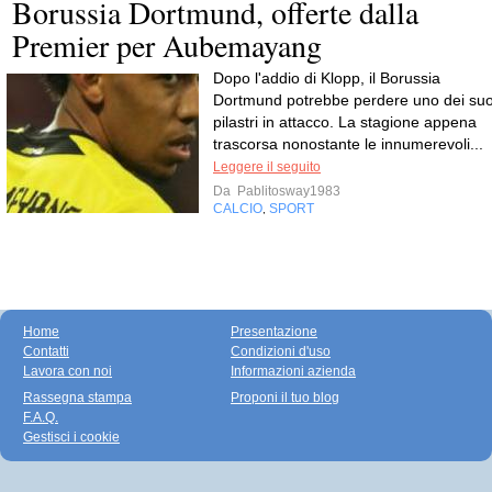
Borussia Dortmund, offerte dalla
Premier per Aubemayang
Dopo l'addio di Klopp, il Borussia
Dortmund potrebbe perdere uno dei suo
pilastri in attacco. La stagione appena
trascorsa nonostante le innumerevoli...
Leggere il seguito
Da
Pablitosway1983
CALCIO
SPORT
,
Home
Presentazione
Contatti
Condizioni d'uso
Lavora con noi
Informazioni azienda
Rassegna stampa
Proponi il tuo blog
F.A.Q.
Gestisci i cookie