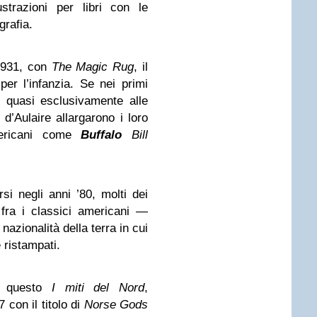
ustrazioni per libri con le
grafia.
 1931, con
The Magic Rug
, il
per l’infanzia. Se nei primi
o quasi esclusivamente alle
d’Aulaire allargarono i loro
americani come
Buffalo
Bill
 negli anni ’80, molti dei
 fra i classici americani —
nazionalità della terra in cui
ristampati.
o questo
I miti del Nord
,
 con il titolo di
Norse Gods