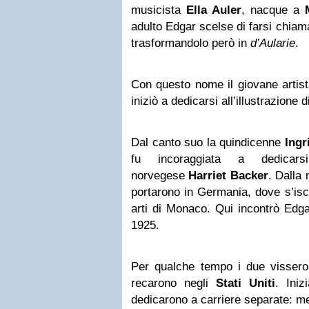
musicista
Ella Auler
, nacque a
adulto Edgar scelse di farsi chiam
trasformandolo però in
d’Aularie
.
Con questo nome il giovane artist
iniziò a dedicarsi all’illustrazione di
Dal canto suo la quindicenne
Ingr
fu incoraggiata a dedicarsi 
norvegese
Harriet Backer
. Dalla 
portarono in Germania, dove s’isc
arti di Monaco. Qui incontrò Edga
1925.
Per qualche tempo i due vissero 
recarono negli
Stati Uniti
. Iniz
dedicarono a carriere separate: men