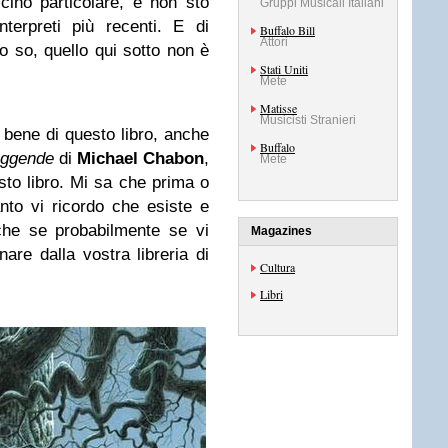
ino particolare, e non sto
Gruppi Musicali Italiani
nterpreti più recenti. E di
Buffalo Bill
Attori
o so, quello qui sotto non è
Stati Uniti
Mete
Matisse
Musicisti Stranieri
 bene di questo libro, anche
Buffalo
eggende
di
Michael Chabon
,
Mete
to libro. Mi sa che prima o
anto vi ricordo che esiste e
che se probabilmente se vi
Magazines
nare dalla vostra libreria di
Cultura
Libri