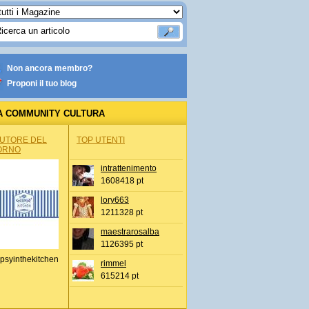
Non ancora membro?
Proponi il tuo blog
A COMMUNITY CULTURA
AUTORE DEL
TOP UTENTI
ORNO
intrattenimento
1608418 pt
lory663
1211328 pt
maestrarosalba
1126395 pt
psyinthekitchen
rimmel
615214 pt