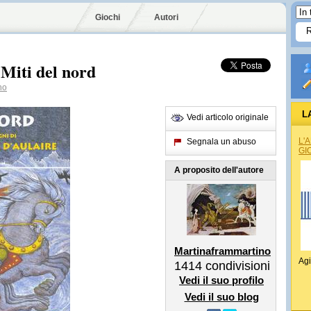
Giochi
Autori
 Miti del nord
no
L
Vedi articolo originale
L'
Segnala un abuso
GI
A proposito dell'autore
Martinaframmartino
Agi
1414
condivisioni
Vedi il suo profilo
Vedi il suo blog