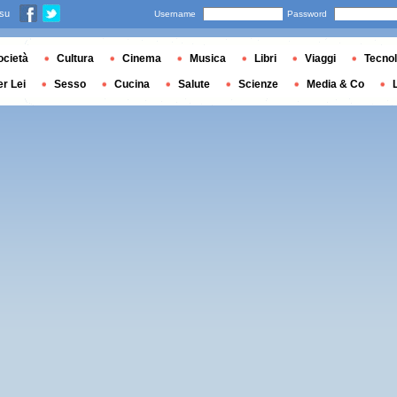
 su
Username
Password
ocietà
Cultura
Cinema
Musica
Libri
Viaggi
Tecnol
er Lei
Sesso
Cucina
Salute
Scienze
Media & Co