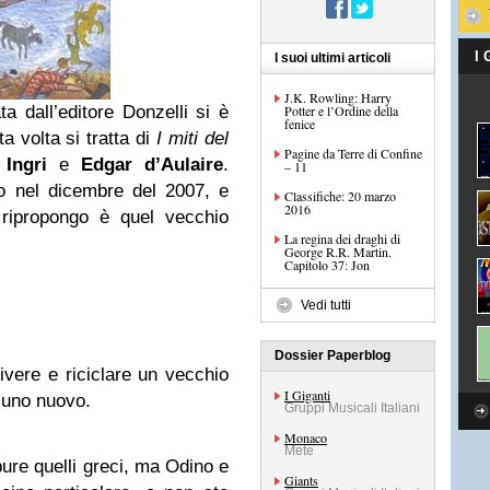
I
I suoi ultimi articoli
J.K. Rowling: Harry
a dall’editore Donzelli si è
Potter e l’Ordine della
fenice
a volta si tratta di
I miti del
Pagine da Terre di Confine
i
Ingri
e
Edgar d’Aulaire
.
– 11
o nel dicembre del 2007, e
Classifiche: 20 marzo
2016
 ripropongo è quel vecchio
La regina dei draghi di
George R.R. Martin.
Capitolo 37: Jon
Vedi tutti
Dossier Paperblog
ivere e riciclare un vecchio
I Giganti
e uno nuovo.
Gruppi Musicali Italiani
Monaco
Mete
pure quelli greci, ma Odino e
Giants