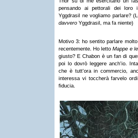
Thor su di me esercitano un fasc
pensando ai pettorali dei loro i
Yggdrasil ne vogliamo parlare? (L
davvero
Yggdrasil, ma fa niente)
Motivo 3: ho sentito parlare molto
recentemente. Ho letto
Mappe e l
giusto? E Chabon è un fan di ques
poi lo dovrò leggere anch’io. Int
che è tutt’ora in commercio, an
interessa vi toccherà farvelo ordi
fiducia.