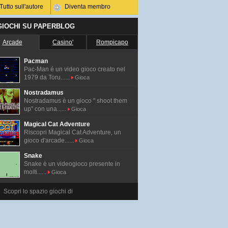
Tutto sull'autore
Diventa membro
 GIOCHI SU PAPERBLOG
Arcade
Casino'
Rompicapo
Pacman
Pac-Man é un video gioco creato nel
1979 da Toru......
Gioca
Nostradamus
Nostradamus è un gioco " shoot them
up" con una......
Gioca
Magical Cat Adventure
Riscopri Magical Cat Adventure, un
gioco d'arcade......
Gioca
Snake
Snake è un videogioco presente in
molti......
Gioca
Scopri lo spazio giochi di