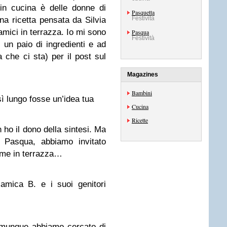
 in cucina è delle donne di
Pasquetta
Festività
na ricetta pensata da Silvia
amici in terrazza. Io mi sono
Pasqua
Festività
 un paio di ingredienti e ad
 che ci sta) per il post sul
Magazines
Bambini
 lungo fosse un’idea tua
Cucina
Ricette
ho il dono della sintesi. Ma
i Pasqua, abbiamo invitato
eme in terrazza…
amica B. e i suoi genitori
omunque abbiamo cercato di