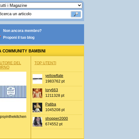
Non ancora membro?
Proponi il tuo blog
A COMMUNITY BAMBINI
AUTORE DEL
TOP UTENTI
ORNO
yellowflate
1983762 pt
lory663
1211328 pt
Patiba
1045208 pt
psyinthekitchen
shopper2000
674552 pt