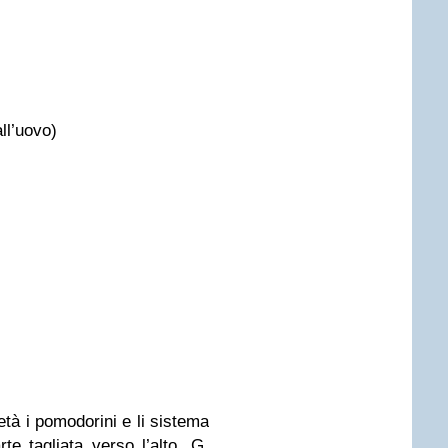
ll’uovo)
tà i pomodorini e li sistema
te tagliata verso l’alto. G.