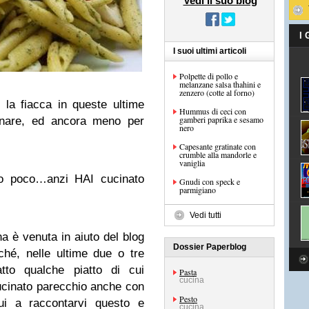
Vedi il suo blog
I
I suoi ultimi articoli
Polpette di pollo e
melanzane salsa thahini e
zenzero (cotte al forno)
 la fiacca in queste ultime
Hummus di ceci con
gamberi paprika e sesamo
inare, ed ancora meno per
nero
Capesante gratinate con
crumble alla mandorle e
vaniglia
ato poco…anzi HAI cucinato
Gnudi con speck e
parmigiano
Vedi tutti
na è venuta in aiuto del blog
Dossier Paperblog
hé, nelle ultime due o tre
tto qualche piatto di cui
Pasta
cucina
cinato parecchio anche con
Pesto
i a raccontarvi questo e
cucina