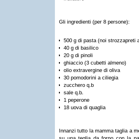
Gli ingredienti (per 8 persone):
500 g di pasta (noi strozzapreti a
40 g di basilico
20 g di pinoli
ghiaccio (3 cubetti almeno)
olio extravergine di oliva
30 pomodorini a ciliegia
zucchero q.b
sale q.b.
1 peperone
18 uova di quaglia
Innanzi tutto la mamma taglia a me
su una teglia da forno con la par