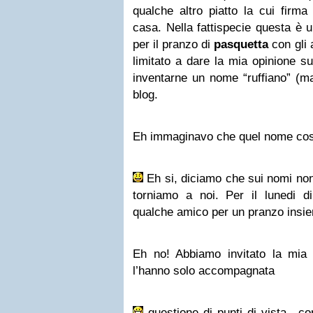
qualche altro piatto la cui firma
casa. Nella fattispecie questa è u
per il pranzo di
pasquetta
con gli 
limitato a dare la mia opinione su
inventarne un nome “ruffiano” (ma
blog.
Eh immaginavo che quel nome così
Eh si, diciamo che sui nomi non 
torniamo a noi. Per il lunedi d
qualche amico per un pranzo insi
Eh no! Abbiamo invitato la mia 
l’hanno solo accompagnata
questione di punti di vista…c