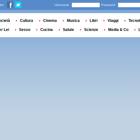
 su
Username
Password
ocietà
Cultura
Cinema
Musica
Libri
Viaggi
Tecnol
er Lei
Sesso
Cucina
Salute
Scienze
Media & Co