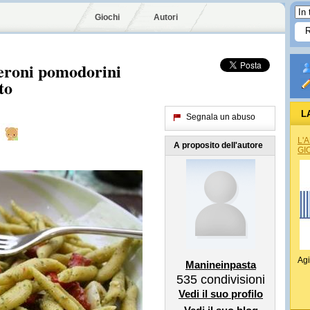
Giochi
Autori
peroni pomodorini
to
L
Segnala un abuso
L'
A proposito dell'autore
GI
Agi
Manineinpasta
535
condivisioni
Vedi il suo profilo