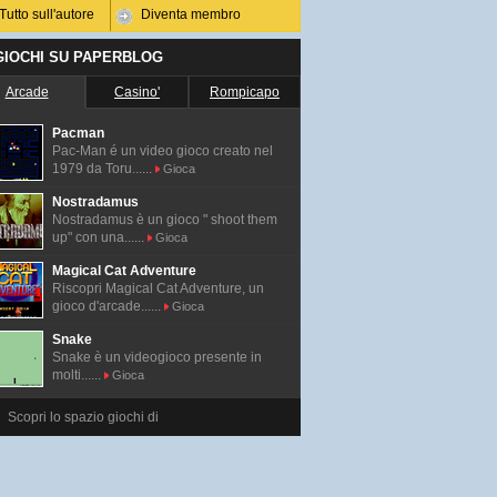
Tutto sull'autore
Diventa membro
 GIOCHI SU PAPERBLOG
Arcade
Casino'
Rompicapo
Pacman
Pac-Man é un video gioco creato nel
1979 da Toru......
Gioca
Nostradamus
Nostradamus è un gioco " shoot them
up" con una......
Gioca
Magical Cat Adventure
Riscopri Magical Cat Adventure, un
gioco d'arcade......
Gioca
Snake
Snake è un videogioco presente in
molti......
Gioca
Scopri lo spazio giochi di