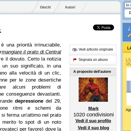
Giochi
Autori
k
è una priorità irrinuciabile,
L
Vedi articolo originale
r
mangiare il prato di Central
 il dovuto. Certo la notizia
L'
Segnala un abuso
GI
 un suo significato, in una
A proposito dell'autore
no alla velocità di un clic,
anne per le zone desertiche
are alcuni problemi di
be conseguenze devastanti.
 grande
depressione
del 29,
mpone ritmi e schemi da
Mark
Agi
1020
condivisioni
si ferma un'attimo nel prato
Vedi il suo profilo
 merito lo spot di un noto
Vedi il suo blog
rovateci per favore) dove la