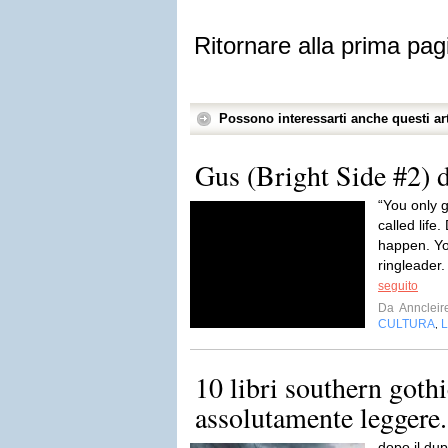
Ritornare alla prima pag
Possono interessarti anche questi art
Gus (Bright Side #2)
“You only g
called life.
happen. Yo
ringleader.
seguito
Da
Anncleir
CULTURA
L
,
10 libri southern gothi
assolutamente leggere.
dopo il dup