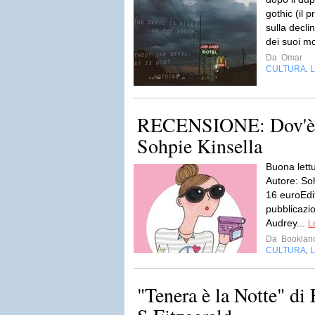
gothic (il 
sulla decli
dei suoi mo
Da
Omar
CULTURA
L
,
RECENSIONE: Dov'è f
Sohpie Kinsella
Buona lettu
Autore: So
16 euroEdi
pubblicazi
Audrey...
L
Da
Booklan
CULTURA
L
,
"Tenera è la Notte" di 