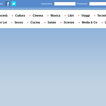
 su
Username
Password
ocietà
Cultura
Cinema
Musica
Libri
Viaggi
Tecnol
er Lei
Sesso
Cucina
Salute
Scienze
Media & Co