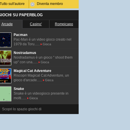
Tutto sull'autore
Diventa membro
 GIOCHI SU PAPERBLOG
Arcade
Casino'
Rompicapo
Pacman
Pac-Man é un video gioco creato nel
1979 da Toru......
Gioca
Nostradamus
Nostradamus è un gioco " shoot them
up" con una......
Gioca
Magical Cat Adventure
Riscopri Magical Cat Adventure, un
gioco d'arcade......
Gioca
Snake
Snake è un videogioco presente in
molti......
Gioca
Scopri lo spazio giochi di