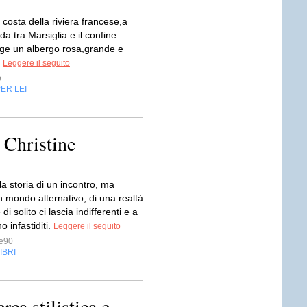
a costa della riviera francese,a
a tra Marsiglia e il confine
orge un albergo rosa,grande e
.
Leggere il seguito
p
ER LEI
 Christine
 la storia di un incontro, ma
 mondo alternativo, di una realtà
i solito ci lascia indifferenti e a
o infastiditi.
Leggere il seguito
e90
IBRI
ca stilistica e