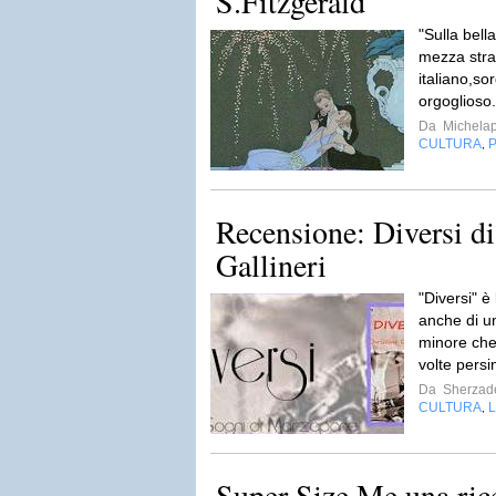
S.Fitzgerald
"Sulla bell
mezza strad
italiano,s
orgoglioso
Da
Michela
CULTURA
P
,
Recensione: Diversi di
Gallineri
"Diversi" è
anche di un
minore che d
volte persin
Da
Sherzad
CULTURA
L
,
Super Size Me una ricer