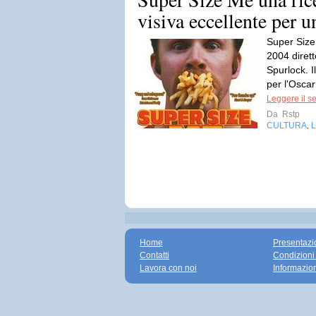
visiva eccellente per 
Super Size
2004 diret
Spurlock. I
per l'Oscar
Leggere il s
Da
Rstp
CULTURA
L
,
Home
Presentazi
Contatti
Condizioni
Lavora con noi
Informazio