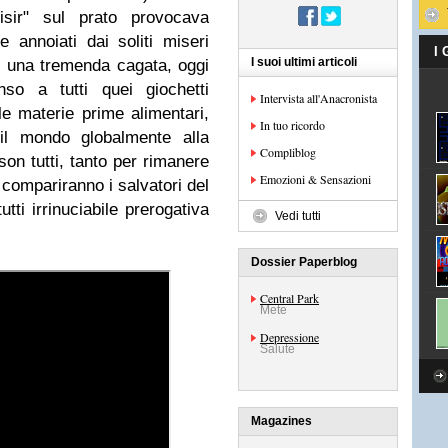
lisir" sul prato provocava
e annoiati dai soliti miseri
I
I suoi ultimi articoli
tto una tremenda cagata, oggi
nso a tutti quei giochetti
Intervista all'Anacronista
le materie prime alimentari,
In tuo ricordo
 il mondo globalmente alla
Compliblog
 son tutti, tanto per rimanere
Emozioni & Sensazioni
i compariranno i salvatori del
ti irrinuciabile prerogativa
Vedi tutti
Dossier Paperblog
Central Park
Mete
Depressione
Salute
Magazines