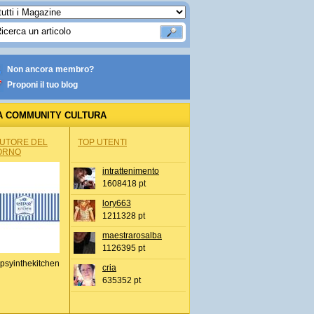
Non ancora membro?
Proponi il tuo blog
A COMMUNITY CULTURA
AUTORE DEL
TOP UTENTI
ORNO
intrattenimento
1608418 pt
lory663
1211328 pt
maestrarosalba
1126395 pt
psyinthekitchen
cria
635352 pt