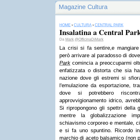
Magazine Cultura
HOME
›
CULTURA
›
CENTRAL PARK
Insalatina a Central Par
Da
Mark
@OfficinaDiMark
La crisi si fa sentire,e mangiare 
però arrivare al paradosso di dove
Park
comincia a preoccuparmi oltre
enfatizzata o distorta che sia ha
nazione dove gli estremi si sfiora
l'emulazione da esportazione, tr
dove si potrebbero riscontr
approvvigionamento idrico, avreb
Si ripropongono gli spettri della
mentre la globalizzazione i
schiavismo corporeo e mentale, ci 
e si fa uno spuntino. Ricordo in
marchio di aceto balsamico (non p