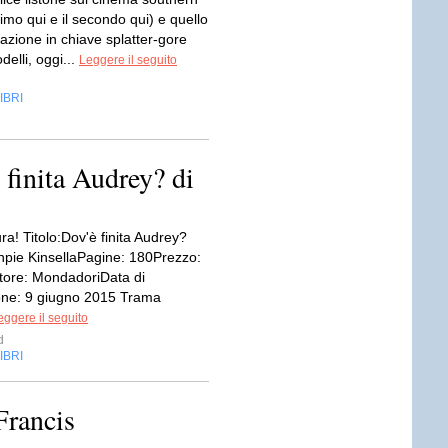
primo qui e il secondo qui) e quello
nazione in chiave splatter-gore
delli, oggi...
Leggere il seguito
IBRI
inita Audrey? di
ra! Titolo:Dov'è finita Audrey?
hpie KinsellaPagine: 180Prezzo:
tore: MondadoriData di
one: 9 giugno 2015 Trama
eggere il seguito
d
IBRI
Francis