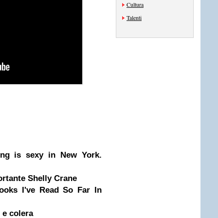
Cultura
Talenti
ding is sexy in New York.
rtante Shelly Crane
ooks I've Read So Far In
e e colera