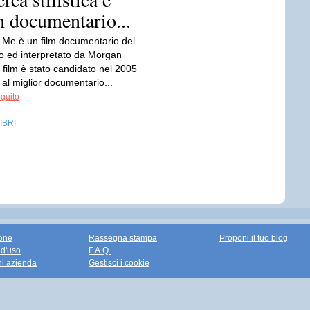
un documentario...
 Me è un film documentario del
to ed interpretato da Morgan
l film è stato candidato nel 2005
 al miglior documentario...
eguito
IBRI
one
Rassegna stampa
Proponi il tuo blog
 d'uso
F.A.Q.
ni azienda
Gestisci i cookie