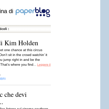
ina di
icoli :
 di Kim Holden
et one chance at this circus
 Don’t sit in the crowd watchin’ it
u jump right in and be the
 That’s where you find...
Leggere il
e
IBRI
c che devi
..
lice listone sul cinema southern