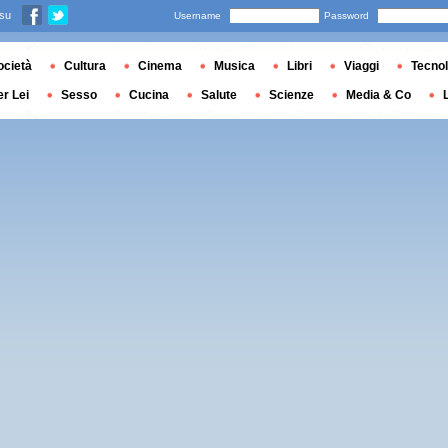
 su
Username
Password
ocietà
Cultura
Cinema
Musica
Libri
Viaggi
Tecnol
er Lei
Sesso
Cucina
Salute
Scienze
Media & Co