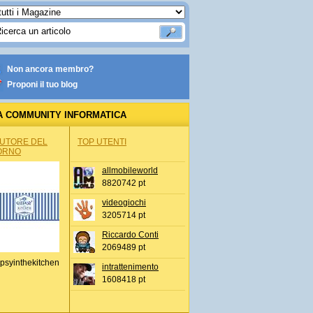
Non ancora membro?
Proponi il tuo blog
A COMMUNITY INFORMATICA
AUTORE DEL
TOP UTENTI
ORNO
allmobileworld
8820742 pt
videogiochi
3205714 pt
Riccardo Conti
2069489 pt
psyinthekitchen
intrattenimento
1608418 pt