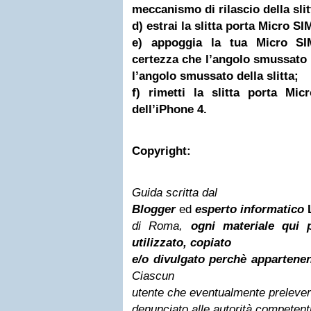
meccanismo di rilascio della sli
d) estrai la slitta porta Micro SI
e) appoggia la tua Micro SIM
certezza che l’angolo smussato
l’angolo smussato della slitta;
f) rimetti la slitta porta Mic
dell’iPhone 4.
Copyright:
Guida sc
ritta
dal
Blogger
ed
esperto informatico
di Roma,
ogni materiale qui 
utilizzato, copiato
e/o divulgato perchè appartenen
Ciascun
utente che eventualmente preleverà
denunciato alle autorità competenti