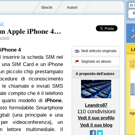
Giochi
Autori
NE
 un Apple iPhone 4…
smelli
iPhone
4
L
Vedi articolo originale
d inserire la scheda SIM nel
L'
Segnala un abuso
è una SIM Card e un iPhone
GI
un piccolo chip prestampato
A proposito dell'autore
ocedure di riconoscimento
 le chiamate e inviati SMS
ale compito che è il telefono
 quarto modello di
iPhone
,
Leandro87
sto formidabile Smartphone
110
condivisioni
Agi
tali (una principale e una
Vedi il suo profilo
 per videoconferenza), un
Vedi il suo blog
 lettore multimediale. Il