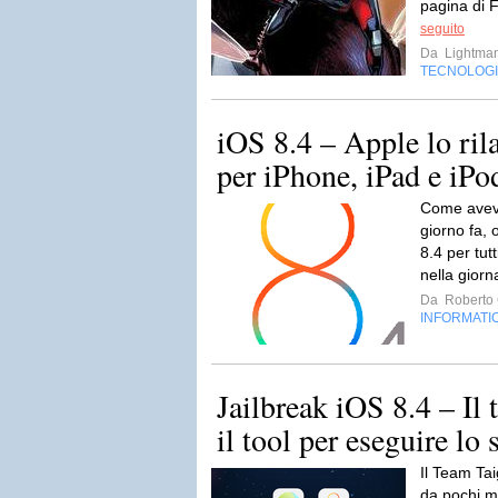
pagina di 
seguito
Da
Lightma
TECNOLOG
iOS 8.4 – Apple lo rila
per iPhone, iPad e iPo
Come avev
giorno fa, 
8.4 per tutt
nella giorn
Da
Roberto C
INFORMATI
Jailbreak iOS 8.4 – Il
il tool per eseguire lo 
Il Team Ta
da pochi min