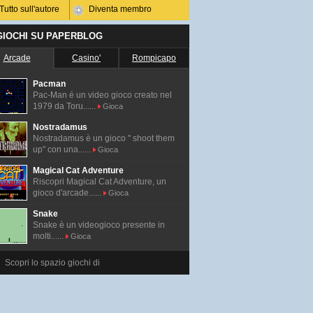
Tutto sull'autore
Diventa membro
 GIOCHI SU PAPERBLOG
Arcade
Casino'
Rompicapo
Pacman
Pac-Man é un video gioco creato nel
1979 da Toru......
Gioca
Nostradamus
Nostradamus è un gioco " shoot them
up" con una......
Gioca
Magical Cat Adventure
Riscopri Magical Cat Adventure, un
gioco d'arcade......
Gioca
Snake
Snake è un videogioco presente in
molti......
Gioca
Scopri lo spazio giochi di