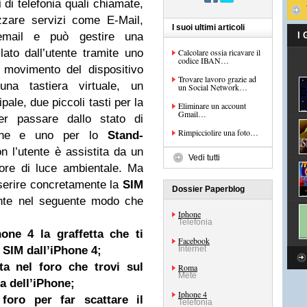
i di telefonia quali chiamate,
zare servizi come E-Mail,
I suoi ultimi articoli
email e può gestire una
I
ato dall’utente tramite uno
Calcolare ossia ricavare il
codice IBAN…
 movimento del dispositivo
Trovare lavoro grazie ad
una tastiera virtuale, un
un Social Network…
pale, due piccoli tasti per la
Eliminare un account
Gmail…
er passare dallo stato di
Rimpicciolire una foto…
zione e uno per lo
Stand-
on l’utente è assistita da un
Vedi tutti
ore di luce ambientale. Ma
serire concretamente la
SIM
Dossier Paperblog
nte nel seguente modo che
Iphone
Telefonia
hone 4 la graffetta che ti
Facebook
a SIM dall’iPhone 4;
Internet
tta nel foro che trovi sul
Roma
Mete
a dell’iPhone;
Iphone 4
foro per far scattare il
Telefonia