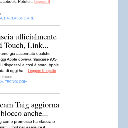
Facebook. Potete...
Leggere il
n
IA
DA CLASSIFICARE
,
scia ufficialmente
d Touch, Link...
amo già accennato qualche
oggi Apple doveva rilasciare iOS
i i dispositivi e così è stato. Apple
ata di oggi ha...
Leggere il seguito
risafulli
CA
TECNOLOGIA
,
 team Taig aggiorna
sblocco anche...
ig come promesso ha rilasciato
uti il tool per eseguire il