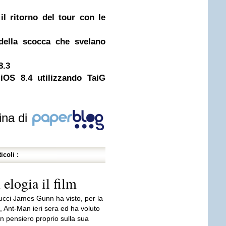
l ritorno del tour con le
della scocca che svelano
8.3
 iOS 8.4 utilizzando TaiG
ina di
icoli :
logia il film
ucci James Gunn ha visto, per la
, Ant-Man ieri sera ed ha voluto
n pensiero proprio sulla sua