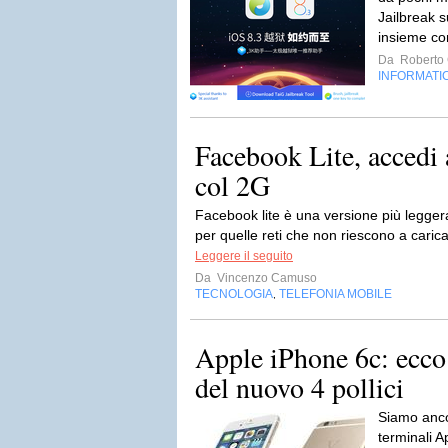
Jailbreak 
insieme co
Da
Roberto C
INFORMATI
Facebook Lite, accedi
col 2G
Facebook lite è una versione più legger
per quelle reti che non riescono a carica
Leggere il seguito
Da
Vincenzo Camuso
TECNOLOGIA
TELEFONIA MOBILE
,
Apple iPhone 6c: ecco 
del nuovo 4 pollici
Siamo anco
terminali A