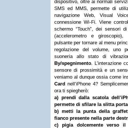
dispositivo, oltre ai normali serviz
SMS ed MMS, permette di utiliz
navigazione Web, Visual Voic
connessione Wi-Fi. Viene controll
schermo “Touch”, dei sensori di
(accelerometro e giroscopio), 
pulsante per tornare al menu princi
regolazione del volume, uno p
suoneria allo stato di vibra
By/spegnimento
. L’interazione c
sensore di prossimità e un sens
veniamo al dunque ossia come in
Card
nell’iPhone 4? Sempliceme
ora ti spiegherò:
a) prendi dalla scatola dell’iP
permette di sfilare la slitta port
b) metti la punta della graffe
fianco presente nella parte destr
c) pigia dolcemente verso il 