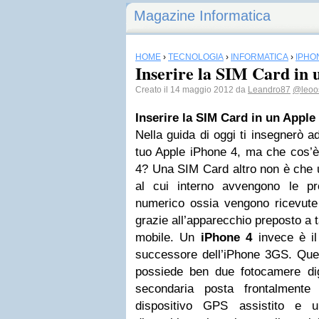
Magazine Informatica
HOME
›
TECNOLOGIA
›
INFORMATICA
›
IPHO
Inserire la SIM Card in
Creato il 14 maggio 2012 da
Leandro87
@leoo
Inserire la SIM Card in un Apple
Nella guida di oggi ti insegnerò a
tuo Apple iPhone 4, ma che cos’
4? Una SIM Card altro non è che 
al cui interno avvengono le pr
numerico ossia vengono ricevute
grazie all’apparecchio preposto a t
mobile. Un
iPhone 4
invece è il
successore dell’iPhone 3GS. Que
possiede ben due fotocamere digi
secondaria posta frontalmente
dispositivo GPS assistito e un