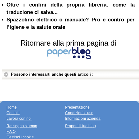
Oltre i confini della propria libreria: come la
traduzione ci salva...
Spazzolino elettrico o manuale? Pro e contro per
l’igiene e la salute orale
Ritornare alla prima pagina di
Possono interessarti anche questi articoli :
Home
Presentazione
Contatti
Condizioni d'uso
Lavora con noi
Informazioni azienda
Rassegna stampa
Proponi il tuo blog
F.A.Q.
Gestisci i cookie