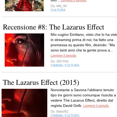
Leggere il seguito
Da
Mik_94
CULTURA
Recensione #8: The Lazarus Effect
Mio cugino Emiliano, visto che lo ha vist
in streaming prima di noi, ha fatto una
premessa su questo film, dicendo: “Ma
sono tanti anni che la gente prova a...
Leggere il seguito
Da
365 Film
CINEMA
CULTURA
,
The Lazarus Effect (2015)
Nonostante a Savona l'abbiano tenuto
tipo tre giorni sono comunque riuscita a
vedere The Lazarus Effect, diretto dal
regista David Gelb.
Leggere il seguito
Da
Babol81
CINEMA
CULTURA
,