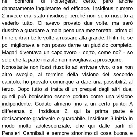
nei confronti di Poltergeist, certo, però anche
dannatamente inquietante ed efficace. Insidious numero
2 invece era stato insidioso perché non sono riuscito a
vederlo tutto. Ci avevo provato due volte, ma sarò
riuscito a guardare a mala pena una mezzoretta, prima di
finire entrambe le volte a russare alla grande. Il film forse
poi migliorava e non posso darne un giudizio completo.
Magari diventava un capolavoro - certo, come no? - so
solo che la parte iniziale non invogliava a proseguire.
Nonostante non fossi riuscito ad arrivare vivo, o se non
altro sveglio, al termine della visione del secondo
capitolo, ho provato comunque a dare una possibilità al
terzo. Dopo tutto si tratta di un prequel degli altri due,
quindi può benissimo essere goduto come una visione
indipendente. Goduto almeno fino a un certo punto. A
differenza di Insidious 2, qui la prima parte è
decisamente gradevole e guardabile. Insidious 3 inizia in
modo molto adolescenziale, che qui dalle parti di
Pensieri Cannibali è sempre sinonimo di cosa buona e