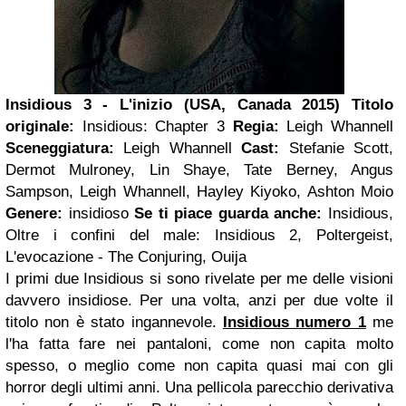
Insidious 3 - L'inizio
(USA, Canada 2015)
Titolo
originale:
Insidious: Chapter 3
Regia:
Leigh Whannell
Sceneggiatura:
Leigh Whannell
Cast:
Stefanie Scott,
Dermot Mulroney, Lin Shaye, Tate Berney, Angus
Sampson, Leigh Whannell, Hayley Kiyoko, Ashton Moio
Genere:
insidioso
Se ti piace guarda anche:
Insidious,
Oltre i confini del male: Insidious 2, Poltergeist,
L'evocazione - The Conjuring, Ouija
I primi due Insidious si sono rivelate per me delle visioni
davvero insidiose. Per una volta, anzi per due volte il
titolo non è stato ingannevole.
Insidious numero 1
me
l'ha fatta fare nei pantaloni, come non capita molto
spesso, o meglio come non capita quasi mai con gli
horror degli ultimi anni. Una pellicola parecchio derivativa