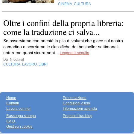
CINEMA
CULTURA
,
Oltre i confini della propria libreria:
come la traduzione ci salva...
Se osserviamo con onestà la pila di volumi che giace sul nostro
comodino o scorriamo le classifiche dei bestseller settimanali,
noteremo quasi sicurament...
Leggere il seguito
Da
Nicolasit
CULTURA
LAVORO
LIBRI
,
,
Home
Presentazione
Contatti
Condizioni d'uso
Lavora con noi
Informazioni azienda
Rassegna stampa
Proponi il tuo blog
F.A.Q.
Gestisci i cookie