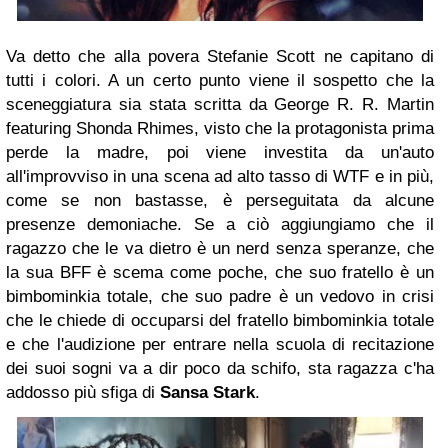
Va detto che alla povera Stefanie Scott ne capitano di
tutti i colori. A un certo punto viene il sospetto che la
sceneggiatura sia stata scritta da George R. R. Martin
featuring Shonda Rhimes, visto che la protagonista prima
perde la madre, poi viene investita da un'auto
all'improvviso in una scena ad alto tasso di WTF e in più,
come se non bastasse, è perseguitata da alcune
presenze demoniache. Se a ciò aggiungiamo che il
ragazzo che le va dietro è un nerd senza speranze, che
la sua BFF è scema come poche, che suo fratello è un
bimbominkia totale, che suo padre è un vedovo in crisi
che le chiede di occuparsi del fratello bimbominkia totale
e che l'audizione per entrare nella scuola di recitazione
dei suoi sogni va a dir poco da schifo, sta ragazza c'ha
addosso più sfiga di
Sansa Stark
.