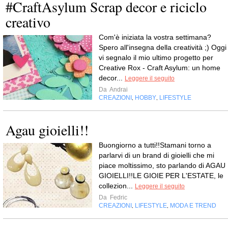
#CraftAsylum Scrap decor e riciclo
creativo
Com'è iniziata la vostra settimana?
Spero all'insegna della creatività ;) Oggi
vi segnalo il mio ultimo progetto per
Creative Rox - Craft Asylum: un home
decor...
Leggere il seguito
Da
Andrai
CREAZIONI
HOBBY
LIFESTYLE
,
,
Agau gioielli!!
Buongiorno a tutti!!Stamani torno a
parlarvi di un brand di gioielli che mi
piace moltissimo, sto parlando di AGAU
GIOIELLI!!LE GIOIE PER L'ESTATE, le
collezion...
Leggere il seguito
Da
Fedric
CREAZIONI
LIFESTYLE
MODA E TREND
,
,