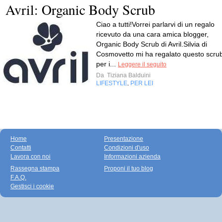
Avril: Organic Body Scrub
Ciao a tutti!Vorrei parlarvi di un regalo
ricevuto da una cara amica blogger,
Organic Body Scrub di Avril.Silvia di
Cosmovetto mi ha regalato questo scru
per i...
Leggere il seguito
Da
Tiziana Balduini
LIFESTYLE
PER LEI
,
Home
Presentazione
Contatti
Condizioni d'uso
Lavora con noi
Informazioni azienda
Rassegna stampa
Proponi il tuo blog
F.A.Q.
Gestisci i cookie