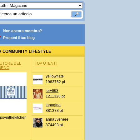
Non ancora membro?
Proponi il tuo blog
A COMMUNITY LIFESTYLE
AUTORE DEL
TOP UTENTI
ORNO
yellowflate
1983762 pt
lory663
1211328 pt
topogina
881373 pt
psyinthekitchen
anna3venere
874493 pt