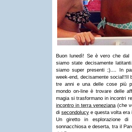
Buon lunedì! Se è vero che dal b
siamo state decisamente latitanti
siamo super presenti ;).... In pa
week-end, decisamente social!!Il b
tre anni e una delle cose più pi
mondo on-line è trovare delle aff
magia si trasformano in incontri re
incontro in terra veneziana
(che vo
di
secondolucy
e questa volta era 
Un giretto in esplorazione di 
sonnacchiosa e deserta, tra il Par