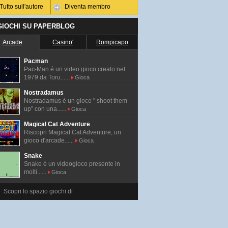
Tutto sull'autore
Diventa membro
 GIOCHI SU PAPERBLOG
Arcade
Casino'
Rompicapo
Pacman
Pac-Man é un video gioco creato nel
1979 da Toru......
Gioca
Nostradamus
Nostradamus è un gioco " shoot them
up" con una......
Gioca
Magical Cat Adventure
Riscopri Magical Cat Adventure, un
gioco d'arcade......
Gioca
Snake
Snake è un videogioco presente in
molti......
Gioca
Scopri lo spazio giochi di