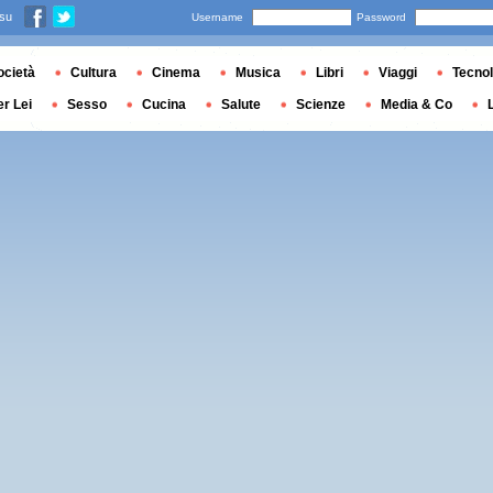
 su
Username
Password
ocietà
Cultura
Cinema
Musica
Libri
Viaggi
Tecnol
er Lei
Sesso
Cucina
Salute
Scienze
Media & Co