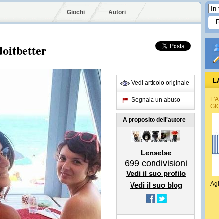
Giochi
Autori
oitbetter
L
Vedi articolo originale
L'
Segnala un abuso
GI
A proposito dell'autore
Lenselse
699
condivisioni
Vedi il suo profilo
Agi
Vedi il suo blog