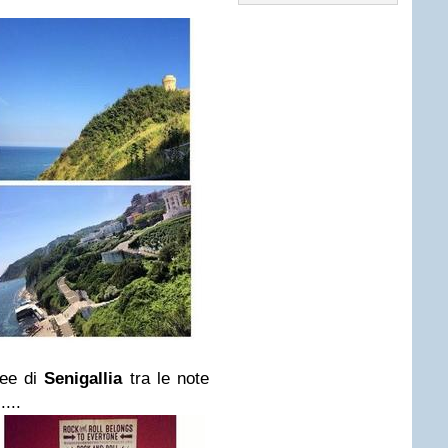
ree di
Senigallia
tra le note
....