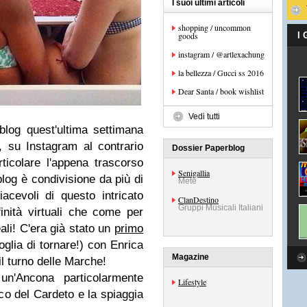
I suoi ultimi articoli
shopping / uncommon
goods
I
instagram / @artlexachung
la bellezza / Gucci ss 2016
Dear Santa / book wishlist
Vedi tutti
log quest'ultima settimana
, su Instagram al contrario
Dossier Paperblog
rticolare l'appena trascorso
Senigallia
log è condivisione da più di
Mete
acevoli di questo intricato
ClanDestino
Gruppi Musicali Italiani
inità virtuali che come per
ali! C'era già stato un
primo
glia di tornare!) con Enrica
Magazine
il turno delle Marche!
un'Ancona particolarmente
Lifestyle
co del Cardeto e la spiaggia