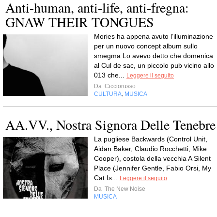
Anti-human, anti-life, anti-fregna:
GNAW THEIR TONGUES
Mories ha appena avuto l’illuminazione
per un nuovo concept album sullo
smegma Lo avevo detto che domenica
al Cul de sac, un piccolo pub vicino allo
013 che...
Leggere il seguito
Da
Cicciorusso
CULTURA
MUSICA
,
AA.VV., Nostra Signora Delle Tenebre
La pugliese Backwards (Control Unit,
Aidan Baker, Claudio Rocchetti, Mike
Cooper), costola della vecchia A Silent
Place (Jennifer Gentle, Fabio Orsi, My
Cat Is...
Leggere il seguito
Da
The New Noise
MUSICA