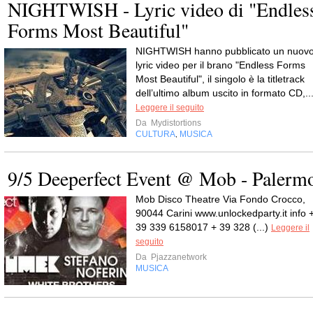
NIGHTWISH - Lyric video di "Endles
Forms Most Beautiful"
NIGHTWISH hanno pubblicato un nuov
lyric video per il brano "Endless Forms
Most Beautiful", il singolo è la titletrack
dell’ultimo album uscito in formato CD,..
Leggere il seguito
Da
Mydistortions
CULTURA
MUSICA
,
9/5 Deeperfect Event @ Mob - Palerm
Mob Disco Theatre Via Fondo Crocco,
90044 Carini www.unlockedparty.it info 
39 339 6158017 + 39 328 (...)
Leggere il
seguito
Da
Pjazzanetwork
MUSICA