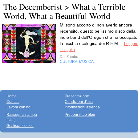
The Decemberist > What a Terrible
World, What a Beautiful World
Mi sono accorto di non averlo ancora
recensito, questo bellissimo disco della
indie band dell’Oregon che ha occupato
la nicchia ecologica dei R.E.M....
Legger
il seguito
Da
Zambo
CULTURA
MUSICA
,
Home
Presentazione
Contatti
Condizioni d'uso
Lavora con noi
Informazioni azienda
Rassegna stampa
Proponi il tuo blog
F.A.Q.
Gestisci i cookie