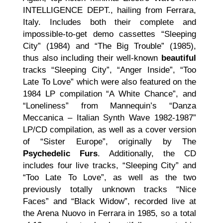
INTELLIGENCE DEPT., hailing from Ferrara,
Italy. Includes both their complete and
impossible-to-get demo cassettes “Sleeping
City” (1984) and “The Big Trouble” (1985),
thus also including their well-known
beautiful
tracks “Sleeping City”, “Anger Inside”, “Too
Late To Love” which were also featured on the
1984 LP compilation “A White Chance”, and
“Loneliness” from Mannequin’s “Danza
Meccanica – Italian Synth Wave 1982-1987”
LP/CD compilation, as well as a cover version
of “Sister Europe”, originally by The
Psychedelic Furs
. Additionally, the CD
includes four live tracks, “Sleeping City” and
“Too Late To Love”, as well as the two
previously totally unknown tracks “Nice
Faces” and “Black Widow”, recorded live at
the Arena Nuovo in Ferrara in 1985, so a total