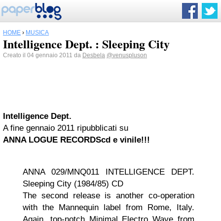
HOME
›
MUSICA
Intelligence Dept. : Sleeping City
Creato il 04 gennaio 2011 da
Desbela
@venuspluson
Intelligence Dept.
A fine gennaio 2011
ripubblicati su
ANNA LOGUE RECORDS
cd e vinile!!!
ANNA 029/MNQ011 INTELLIGENCE DEPT.
Sleeping City (1984/85) CD
The second release is another co-operation
with the Mannequin label from Rome, Italy.
Again, top-notch Minimal Electro Wave from