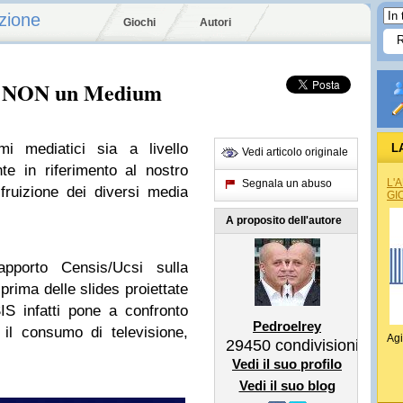
zione
Giochi
Autori
ma NON un Medium
mi mediatici sia a livello
L
Vedi articolo originale
te in riferimento al nostro
L'
Segnala un abuso
ruizione dei diversi media
GI
A proposito dell'autore
pporto Censis/Ucsi sulla
prima delle slides proiettate
S infatti pone a confronto
Pedroelrey
n il consumo di televisione,
Agi
29450
condivisioni
Vedi il suo profilo
Vedi il suo blog