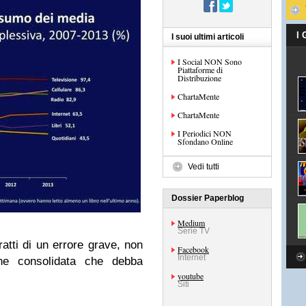
I
I suoi ultimi articoli
I Social NON Sono
Piattaforme di
Distribuzione
ChartaMente
ChartaMente
I Periodici NON
Sfondano Online
Vedi tutti
Dossier Paperblog
Medium
Serie TV
atti di un errore grave, non
Facebook
Internet
ine consolidata che debba
youtube
Siti