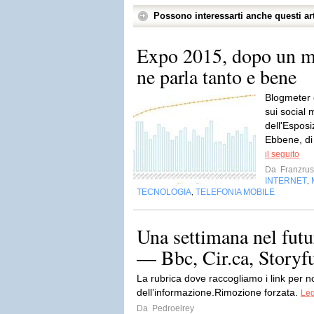
Possono interessarti anche questi art
Expo 2015, dopo un me
ne parla tanto e bene
Blogmeter d
sui social 
dell'Esposi
Ebbene, di
il seguito
Da
Franzru
INTERNET
,
TECNOLOGIA
TELEFONIA MOBILE
,
Una settimana nel futu
— Bbc, Cir.ca, Storyfu
La rubrica dove rac­co­gliamo i link per 
dell’informazione.Rimo­zione for­zata.
Leg
Da
Pedroelrey