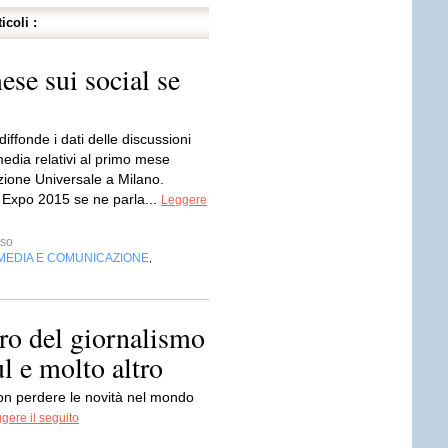
icoli :
se sui social se
iffonde i dati delle discussioni
media relativi al primo mese
zione Universale a Milano.
 Expo 2015 se ne parla...
Leggere
sso
MEDIA E COMUNICAZIONE
,
ro del giornalismo
l e molto altro
non per­dere le novità nel mondo
gere il seguito