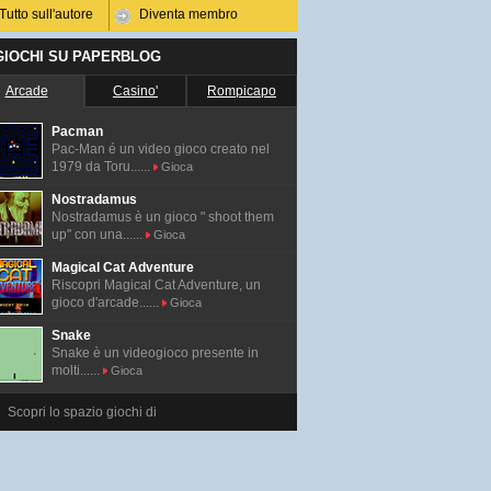
Tutto sull'autore
Diventa membro
 GIOCHI SU PAPERBLOG
Arcade
Casino'
Rompicapo
Pacman
Pac-Man é un video gioco creato nel
1979 da Toru......
Gioca
Nostradamus
Nostradamus è un gioco " shoot them
up" con una......
Gioca
Magical Cat Adventure
Riscopri Magical Cat Adventure, un
gioco d'arcade......
Gioca
Snake
Snake è un videogioco presente in
molti......
Gioca
Scopri lo spazio giochi di