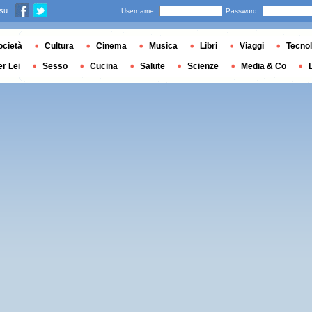
 su
Username
Password
ocietà
Cultura
Cinema
Musica
Libri
Viaggi
Tecnol
er Lei
Sesso
Cucina
Salute
Scienze
Media & Co