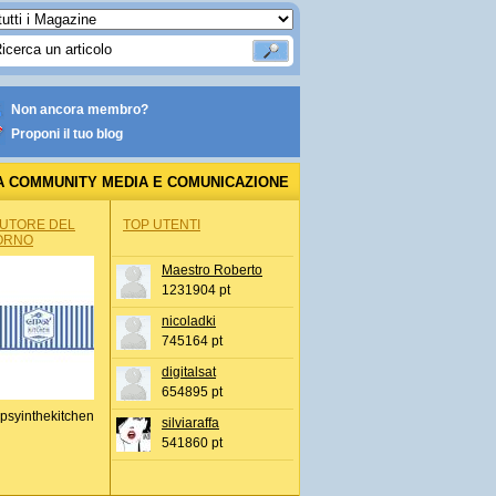
Non ancora membro?
Proponi il tuo blog
A COMMUNITY MEDIA E COMUNICAZIONE
AUTORE DEL
TOP UTENTI
ORNO
Maestro Roberto
1231904 pt
nicoladki
745164 pt
digitalsat
654895 pt
psyinthekitchen
silviaraffa
541860 pt