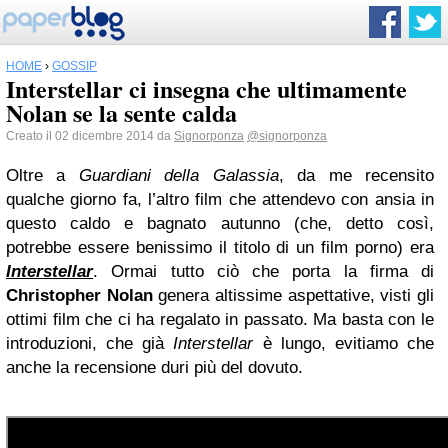
HOME
›
GOSSIP
Interstellar ci insegna che ultimamente
Nolan se la sente calda
Creato il 02 dicembre 2014 da
Signorponza
@signorponza
Oltre a
Guardiani della Galassia
, da me recensito
qualche giorno fa, l’altro film che attendevo con ansia in
questo caldo e bagnato autunno (che, detto così,
potrebbe essere benissimo il titolo di un film porno) era
Interstellar
. Ormai tutto ciò che porta la firma di
Christopher Nolan
genera altissime aspettative, visti gli
ottimi film che ci ha regalato in passato. Ma basta con le
introduzioni, che già
Interstellar
è lungo, evitiamo che
anche la recensione duri più del dovuto.