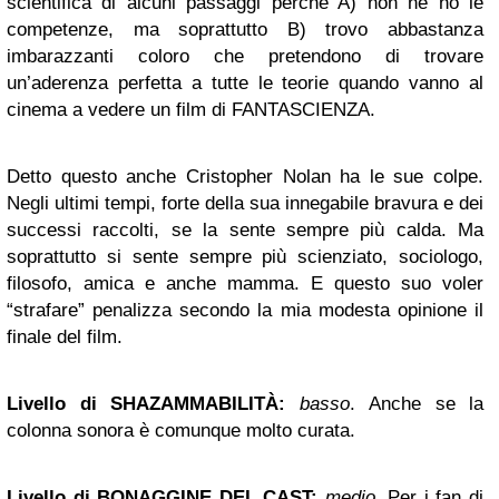
scientifica di alcuni passaggi perché A) non ne ho le
competenze, ma soprattutto B) trovo abbastanza
imbarazzanti coloro che pretendono di trovare
un’aderenza perfetta a tutte le teorie quando vanno al
cinema a vedere un film di FANTASCIENZA.
Detto questo anche Cristopher Nolan ha le sue colpe.
Negli ultimi tempi, forte della sua innegabile bravura e dei
successi raccolti, se la sente sempre più calda. Ma
soprattutto si sente sempre più scienziato, sociologo,
filosofo, amica e anche mamma. E questo suo voler
“strafare” penalizza secondo la mia modesta opinione il
finale del film.
Livello di SHAZAMMABILITÀ
:
basso
. Anche se la
colonna sonora è comunque molto curata.
Livello di BONAGGINE DEL CAST
:
medio
. Per i fan di