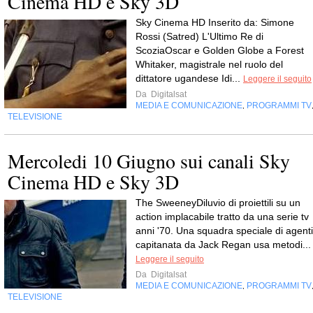
Cinema HD e Sky 3D
Sky Cinema HD Inserito da: Simone
Rossi (Satred) L'Ultimo Re di
ScoziaOscar e Golden Globe a Forest
Whitaker, magistrale nel ruolo del
dittatore ugandese Idi...
Leggere il seguito
Da
Digitalsat
MEDIA E COMUNICAZIONE
PROGRAMMI TV
,
TELEVISIONE
Mercoledi 10 Giugno sui canali Sky
Cinema HD e Sky 3D
The SweeneyDiluvio di proiettili su un
action implacabile tratto da una serie tv
anni '70. Una squadra speciale di agenti
capitanata da Jack Regan usa metodi...
Leggere il seguito
Da
Digitalsat
MEDIA E COMUNICAZIONE
PROGRAMMI TV
,
TELEVISIONE