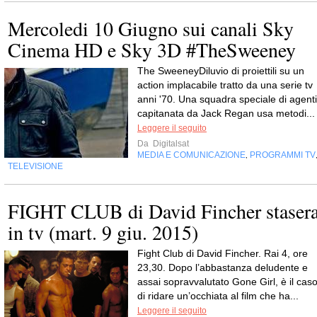
Mercoledi 10 Giugno sui canali Sky
Cinema HD e Sky 3D #TheSweeney
The SweeneyDiluvio di proiettili su un
action implacabile tratto da una serie tv
anni '70. Una squadra speciale di agenti
capitanata da Jack Regan usa metodi...
Leggere il seguito
Da
Digitalsat
MEDIA E COMUNICAZIONE
PROGRAMMI TV
,
TELEVISIONE
FIGHT CLUB di David Fincher staser
in tv (mart. 9 giu. 2015)
Fight Club di David Fincher. Rai 4, ore
23,30. Dopo l’abbastanza deludente e
assai sopravvalutato Gone Girl, è il cas
di ridare un’occhiata al film che ha...
Leggere il seguito