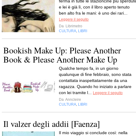
ferma in tutte le stazioncine più sperdut
e lei è già lì, con il libro aperto tenuto
ben alto fra le mani: è uno dei rari...
Leggere il seguito
Da
Librimetro
CULTURA
LIBRI
,
Bookish Make Up: Please Another
Book & Please Another Make Up
Qualche tempo fa, in un giorno
qualunque di fine febbraio, sono stata
contattata inaspettatamente da una
ragazza. Quando ho iniziato a parlare
con lei tramite l...
Leggere il seguito
Da
Anncleire
CULTURA
LIBRI
,
Il valzer degli addii [Faenza]
Il mio viaggio si conclude così: nella