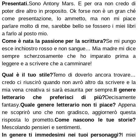
Presentati.
Sono Antony Mars. E per ora non credo di
poter dire altro in proposito. Ok forse non è un gran ché
come presentazione, lo ammetto, ma non mi piace
parlare molto di me, sarebbe bello se fossero i miei libri
a farlo al posto mio.
Come è nata la passione per la scrittura?
Se mi pungo
esce inchiostro rosso e non sangue… Mia madre mi dice
sempre scherzosamente che ho imparato prima a
leggere e a scrivere che a camminare!
Qual è il tuo stile?
Temo di doverlo ancora trovare…
credo ci riuscirò quando non avrò altro da scrivere e la
mia vena creativa si sarà esaurita per sempre.
Il genere
letterario che preferisci di più?
Decisamente
fantasy.
Quale genere letterario non ti piace?
Appena
ne scoprirò uno che non gradisco, aggiornerò questa
risposta lo prometto.
Come nascono le tue storie?
Mescolando pensieri e sentimenti.
In genere ti immedesimi nei tuoi personaggi?
I miei