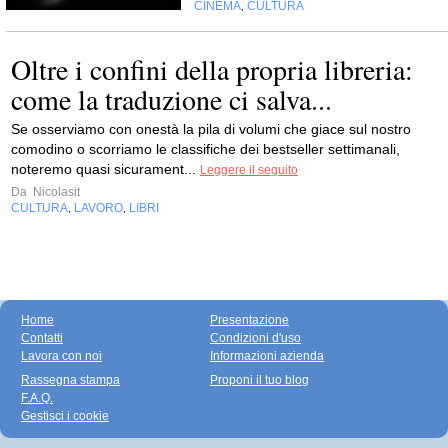
CINEMA
CULTURA
,
Oltre i confini della propria libreria:
come la traduzione ci salva...
Se osserviamo con onestà la pila di volumi che giace sul nostro
comodino o scorriamo le classifiche dei bestseller settimanali,
noteremo quasi sicurament...
Leggere il seguito
Da
Nicolasit
CULTURA
LAVORO
LIBRI
,
,
Home
Presentazione
Contatti
Condizioni d'uso
Lavora con noi
Informazioni azienda
Rassegna stampa
Proponi il tuo blog
F.A.Q.
Gestisci i cookie