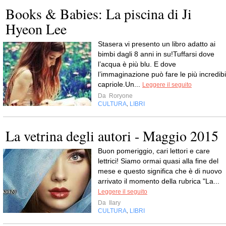
Books & Babies: La piscina di Ji
Hyeon Lee
Stasera vi presento un libro adatto ai
bimbi dagli 8 anni in su!Tuffarsi dove
l’acqua è più blu. E dove
l’immaginazione può fare le più incredibil
capriole.Un...
Leggere il seguito
Da
Roryone
CULTURA
LIBRI
,
La vetrina degli autori - Maggio 2015
Buon pomeriggio, cari lettori e care
lettrici! Siamo ormai quasi alla fine del
mese e questo significa che è di nuovo
arrivato il momento della rubrica "La...
Leggere il seguito
Da
Ilary
CULTURA
LIBRI
,