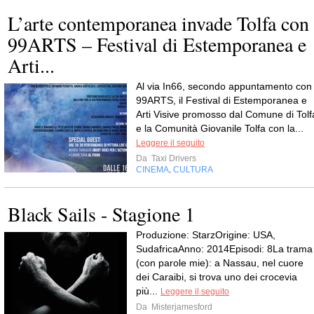
L’arte contemporanea invade Tolfa con
99ARTS – Festival di Estemporanea e
Arti...
Al via In66, secondo appuntamento con
99ARTS, il Festival di Estemporanea e
Arti Visive promosso dal Comune di Tolf
e la Comunità Giovanile Tolfa con la...
Leggere il seguito
Da
Taxi Drivers
CINEMA
CULTURA
,
Black Sails - Stagione 1
Produzione: StarzOrigine: USA,
SudafricaAnno: 2014Episodi: 8La trama
(con parole mie): a Nassau, nel cuore
dei Caraibi, si trova uno dei crocevia
più...
Leggere il seguito
Da
Misterjamesford