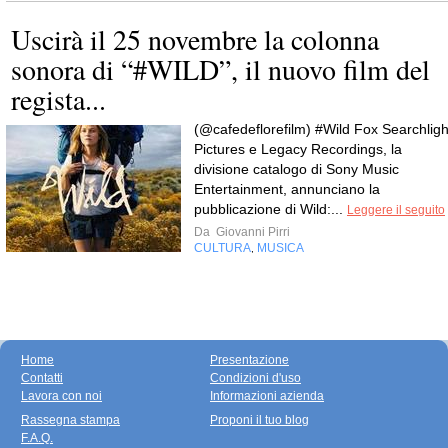
Uscirà il 25 novembre la colonna
sonora di “#WILD”, il nuovo film del
regista...
(@cafedeflorefilm) #Wild Fox Searchligh
Pictures e Legacy Recordings, la
divisione catalogo di Sony Music
Entertainment, annunciano la
pubblicazione di Wild:...
Leggere il seguito
Da
Giovanni Pirri
CULTURA
MUSICA
,
Home
Presentazione
Contatti
Condizioni d'uso
Lavora con noi
Informazioni azienda
Rassegna stampa
Proponi il tuo blog
F.A.Q.