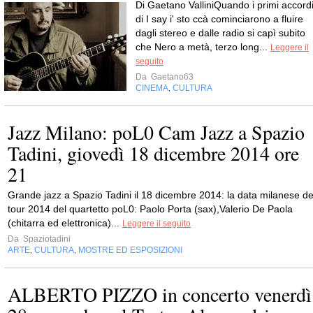
Di Gaetano ValliniQuando i primi accord
di I say i' sto ccà cominciarono a fluire
dagli stereo e dalle radio si capì subito
che Nero a metà, terzo long...
Leggere il
seguito
Da
Gaetano63
CINEMA
CULTURA
,
Jazz Milano: poL0 Cam Jazz a Spazio
Tadini, giovedì 18 dicembre 2014 ore
21
Grande jazz a Spazio Tadini il 18 dicembre 2014: la data milanese de
tour 2014 del quartetto poL0: Paolo Porta (sax),Valerio De Paola
(chitarra ed elettronica)...
Leggere il seguito
Da
Spaziotadini
ARTE
CULTURA
MOSTRE ED ESPOSIZIONI
,
,
ALBERTO PIZZO in concerto venerdì