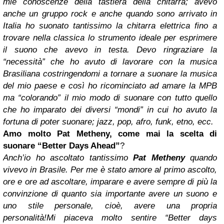
mie conoscenze della tastiera della chitarra; avevo
anche un gruppo rock e anche quando sono arrivato in
Italia ho suonato tantissimo la chitarra elettrica fino a
trovare nella classica lo strumento ideale per esprimere
il suono che avevo in testa. Devo ringraziare la
“necessità” che ho avuto di lavorare con la musica
Brasiliana costringendomi a tornare a suonare la musica
del mio paese e così ho ricominciato ad amare la MPB
ma “colorando” il mio modo di suonare con tutto quello
che ho imparato dei diversi “mondi” in cui ho avuto la
fortuna di poter suonare; jazz, pop, afro, funk, etno, ecc.
Amo molto Pat Metheny, come mai la scelta di
suonare “Better Days Ahead”
?
Anch’io ho ascoltato tantissimo
Pat Metheny
quando
vivevo in Brasile. Per me è stato amore al primo ascolto,
ore e ore ad ascoltare, imparare e avere sempre di più la
convinzione di quanto sia importante avere un suono e
uno stile personale, cioè, avere una propria
personalità!
Mi piaceva molto sentire “Better days