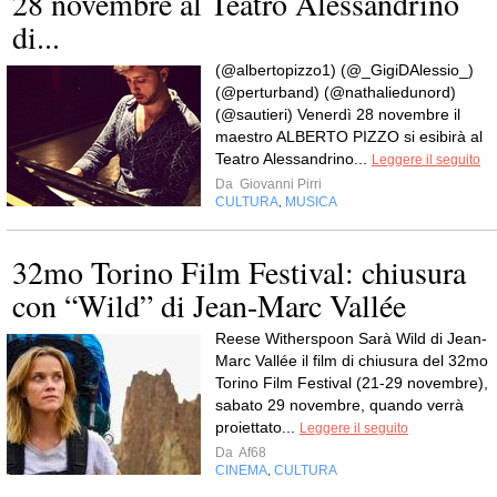
28 novembre al Teatro Alessandrino
di...
(@albertopizzo1) (@_GigiDAlessio_)
(@perturband) (@nathaliedunord)
(@sautieri) Venerdì 28 novembre il
maestro ALBERTO PIZZO si esibirà al
Teatro Alessandrino...
Leggere il seguito
Da
Giovanni Pirri
CULTURA
MUSICA
,
32mo Torino Film Festival: chiusura
con “Wild” di Jean-Marc Vallée
Reese Witherspoon Sarà Wild di Jean-
Marc Vallée il film di chiusura del 32mo
Torino Film Festival (21-29 novembre),
sabato 29 novembre, quando verrà
proiettato...
Leggere il seguito
Da
Af68
CINEMA
CULTURA
,