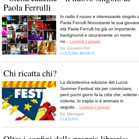
Paola Ferrulli
In radio il nuovo e interessante singolo d
Paola Ferrulli Nonostante la sua giovan
età Paola Ferrulli ha già un importante
background e sicuramente un nome
no...
Leggere il seguito
Da
Giovanni Pirri
CULTURA
MUSICA
,
Chi ricatta chi?
La diciottesima edizione del Lucca
Summer Festival sta per cominciare,
però pochi giorni fa la città che, volente
nolente, lo ospita si è animata in
seguito...
Leggere il seguito
Da
Marvigar4
CULTURA
Oltre i confini della propria libreria: