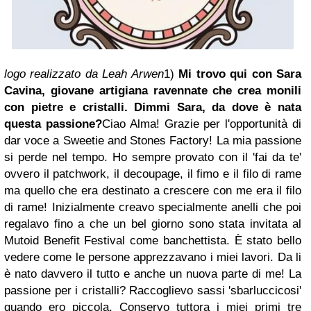
logo realizzato da Leah Arwen
1)
Mi trovo qui con Sara
Cavina, giovane artigiana ravennate che crea monili
con pietre e cristalli. Dimmi Sara, da dove è nata
questa passione?
Ciao Alma! Grazie per l'opportunità di
dar voce a Sweetie and Stones Factory! La mia passione
si perde nel tempo. Ho sempre provato con il 'fai da te'
ovvero il patchwork, il decoupage, il fimo e il filo di rame
ma quello che era destinato a crescere con me era il filo
di rame! Inizialmente creavo specialmente anelli che poi
regalavo fino a che un bel giorno sono stata invitata al
Mutoid Benefit Festival come banchettista. È stato bello
vedere come le persone apprezzavano i miei lavori. Da li
è nato davvero il tutto e anche un nuova parte di me! La
passione per i cristalli? Raccoglievo sassi 'sbarluccicosi'
quando ero piccola. Conservo tuttora i miei primi tre