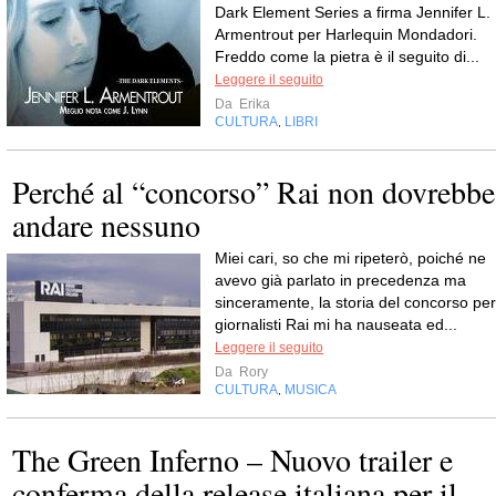
Dark Element Series a firma Jennifer L.
Armentrout per Harlequin Mondadori.
Freddo come la pietra è il seguito di...
Leggere il seguito
Da
Erika
CULTURA
LIBRI
,
Perché al “concorso” Rai non dovrebbe
andare nessuno
Miei cari, so che mi ripeterò, poiché ne
avevo già parlato in precedenza ma
sinceramente, la storia del concorso per
giornalisti Rai mi ha nauseata ed...
Leggere il seguito
Da
Rory
CULTURA
MUSICA
,
The Green Inferno – Nuovo trailer e
conferma della release italiana per il