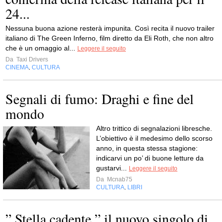
24...
Nessuna buona azione resterà impunita. Così recita il nuovo trailer
italiano di The Green Inferno, film diretto da Eli Roth, che non altro
che è un omaggio al...
Leggere il seguito
Da
Taxi Drivers
CINEMA
CULTURA
,
Segnali di fumo: Draghi e fine del
mondo
Altro trittico di segnalazioni libresche.
L’obiettivo è il medesimo dello scorso
anno, in questa stessa stagione:
indicarvi un po’ di buone letture da
gustarvi...
Leggere il seguito
Da
Mcnab75
CULTURA
LIBRI
,
” Stella cadente ” il nuovo singolo di