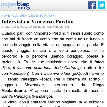
HOME
›
CULTURA
›
VINCENZO PARDINI
Intervista a Vincenzo Pardini
Creato il 15 luglio 2010 da
Angeloricci
@angeloricci
Quando parli con Vincenzo Pardini, ti rendi subito conto
che hai di fronte un uomo che ha compiuto un lungo e
profondo viaggio nella vita in compagnia della parola. E
questo viaggio, difficile e a volte pericoloso, lo ha
percorso e lo percorre unendo coraggio, poesia e
razionalità. Tra le sue moltissime opere cito
Il
falco
d'oro
,
Il racconto della luna
,
Jodo Cartamigli
(tutte e tre
con Mondadori). Con
Tra uomini e lupi
(peQuod) ha vinto
il Premio Viareggio-Répaci. Per il cinema ha scritto il
soggetto
Metronotte
, interpretato da
Diego
Abatantuono
. E' appena uscita la racolta di racconti
Banda Randagia
(Fandango).
Ha vinto, con il coautore
Marino Magliani
, la VI edizione