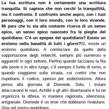
La tua scrittura non è certamente una scrittura
tranquilla. Si capisce che non cerchi la tranquillità,
ma il confronto. Il confronto anche aspro, con i tuoi
personaggi, con il loro mondo, con le loro vicende.
Mi pare che tu sia alla costante ricerca di un senso
epico, un senso epico nascosto fra le pieghe del
quotidiano. C’è un epopea del quotidiano? Esiste un
eroismo nella banalità di tutti i giorni?
Sì, esiste un
eroismo quotidiano. A cominciare da quello della
sopportazione degli imbecilli, sempre più numerosi e
agguerriti in ogni settore. Perfino quando facciamo la fila
alle poste o in altro luogo, c’è sempre il furbo di turno, o
quando viaggiamo sulla strada, coi cretini che non
rispettano il codice, spesso per esibizionismo. Allora
penso alla giornata di Diomede. Solo, i troiani
attaccavano le navi, Achille e gli altri disertavano e lui ne
organizza la difesa, in maniera ragionata, silenziosa,
artigianale. Diomede è un eroe che dobbiamo rivalutare.
Vive nel nostro quotidiano.