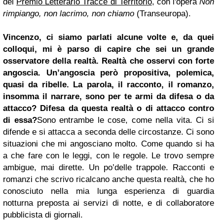
del
Premio Letterario Tracce di Territorio
, con l'opera
Non
rimpiango, non lacrimo, non chiamo
(Transeuropa).
Vincenzo, ci siamo parlati alcune volte e, da quei
colloqui, mi è parso di capire che sei un grande
osservatore della realtà. Realtà che osservi con forte
angoscia. Un’angoscia però propositiva, polemica,
quasi da ribelle. La parola, il racconto, il romanzo,
insomma il narrare, sono per te armi da difesa o da
attacco? Difesa da questa realtà o di attacco contro
di essa?
Sono entrambe le cose, come nella vita. Ci si
difende e si attacca a seconda delle circostanze. Ci sono
situazioni che mi angosciano molto. Come quando si ha
a che fare con le leggi, con le regole. Le trovo sempre
ambigue, mai dirette. Un po’delle trappole. Racconti e
romanzi che scrivo ricalcano anche questa realtà, che ho
conosciuto nella mia lunga esperienza di guardia
notturna preposta ai servizi di notte, e di collaboratore
pubblicista di giornali.