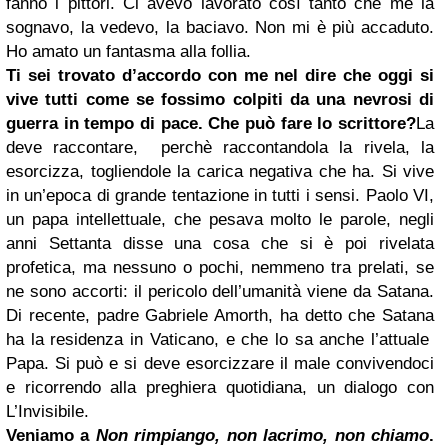
fanno i pittori. Ci avevo lavorato così tanto che me la
sognavo, la vedevo, la baciavo. Non mi è più accaduto.
Ho amato un fantasma alla follia.
Ti sei trovato d’accordo con me nel dire che oggi si
vive tutti come se fossimo colpiti da una nevrosi di
guerra in tempo di pace. Che può fare lo scrittore?
La
deve raccontare, perchè raccontandola la rivela, la
esorcizza, togliendole la carica negativa che ha. Si vive
in un’epoca di grande tentazione in tutti i sensi. Paolo VI,
un papa intellettuale, che pesava molto le parole, negli
anni Settanta disse una cosa che si è poi rivelata
profetica, ma nessuno o pochi, nemmeno tra prelati, se
ne sono accorti: il pericolo dell’umanità viene da Satana.
Di recente, padre Gabriele Amorth, ha detto che Satana
ha la residenza in Vaticano, e che lo sa anche l’attuale
Papa. Si può e si deve esorcizzare il male convivendoci
e ricorrendo alla preghiera quotidiana, un dialogo con
L’Invisibile.
Veniamo a
Non rimpiango, non lacrimo, non chiamo
.