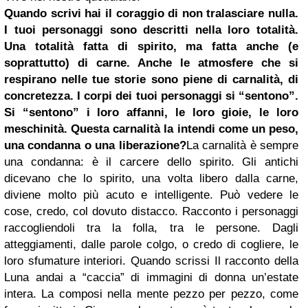
Quando scrivi hai il coraggio di non tralasciare nulla.
I tuoi personaggi sono descritti nella loro totalità.
Una totalità fatta di spirito, ma fatta anche (e
soprattutto) di carne. Anche le atmosfere che si
respirano nelle tue storie sono piene di carnalità, di
concretezza. I corpi dei tuoi personaggi si “sentono”.
Si “sentono” i loro affanni, le loro gioie, le loro
meschinità. Questa carnalità la intendi come un peso,
una condanna o una liberazione?
La carnalità è sempre
una condanna: è il carcere dello spirito. Gli antichi
dicevano che lo spirito, una volta libero dalla carne,
diviene molto più acuto e intelligente. Può vedere le
cose, credo, col dovuto distacco. Racconto i personaggi
raccogliendoli tra la folla, tra le persone. Dagli
atteggiamenti, dalle parole colgo, o credo di cogliere, le
loro sfumature interiori. Quando scrissi Il racconto della
Luna andai a “caccia” di immagini di donna un’estate
intera. La composi nella mente pezzo per pezzo, come