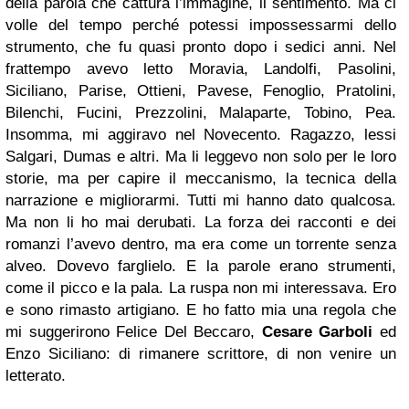
della parola che cattura l’immagine, il sentimento. Ma ci
volle del tempo perché potessi impossessarmi dello
strumento, che fu quasi pronto dopo i sedici anni. Nel
frattempo avevo letto Moravia, Landolfi, Pasolini,
Siciliano, Parise, Ottieni, Pavese, Fenoglio, Pratolini,
Bilenchi, Fucini, Prezzolini, Malaparte, Tobino, Pea.
Insomma, mi aggiravo nel Novecento. Ragazzo, lessi
Salgari, Dumas e altri. Ma li leggevo non solo per le loro
storie, ma per capire il meccanismo, la tecnica della
narrazione e migliorarmi. Tutti mi hanno dato qualcosa.
Ma non li ho mai derubati. La forza dei racconti e dei
romanzi l’avevo dentro, ma era come un torrente senza
alveo. Dovevo farglielo. E la parole erano strumenti,
come il picco e la pala. La ruspa non mi interessava. Ero
e sono rimasto artigiano. E ho fatto mia una regola che
mi suggerirono Felice Del Beccaro,
Cesare Garboli
ed
Enzo Siciliano: di rimanere scrittore, di non venire un
letterato.