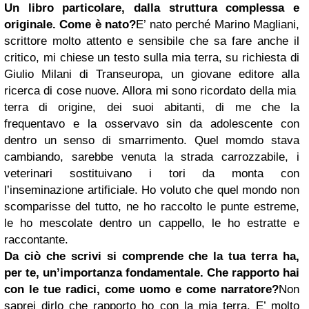
Un libro particolare, dalla struttura complessa e
originale. Come è nato?
E’ nato perché Marino Magliani,
scrittore molto attento e sensibile che sa fare anche il
critico, mi chiese un testo sulla mia terra, su richiesta di
Giulio Milani di Transeuropa, un giovane editore alla
ricerca di cose nuove. Allora mi sono ricordato della mia
terra di origine, dei suoi abitanti, di me che la
frequentavo e la osservavo sin da adolescente con
dentro un senso di smarrimento. Quel momdo stava
cambiando, sarebbe venuta la strada carrozzabile, i
veterinari sostituivano i tori da monta con
l’inseminazione artificiale. Ho voluto che quel mondo non
scomparisse del tutto, ne ho raccolto le punte estreme,
le ho mescolate dentro un cappello, le ho estratte e
raccontante.
Da ciò che scrivi si comprende che la tua terra ha,
per te, un’importanza fondamentale. Che rapporto hai
con le tue radici, come uomo e come narratore?
Non
saprei dirlo che rapporto ho con la mia terra. E’ molto