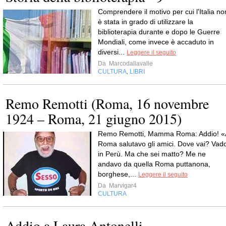
Comprendere il motivo per cui l'Italia no
è stata in grado di utilizzare la
biblioterapia durante e dopo le Guerre
Mondiali, come invece è accaduto in
diversi...
Leggere il seguito
Da
Marcodallavalle
CULTURA
LIBRI
,
Remo Remotti (Roma, 16 novembre
1924 – Roma, 21 giugno 2015)
Remo Remotti, Mamma Roma: Addio! «
Roma salutavo gli amici. Dove vai? Vad
in Perù. Ma che sei matto? Me ne
andavo da quella Roma puttanona,
borghese,...
Leggere il seguito
Da
Marvigar4
CULTURA
Addio a Laura Antonelli