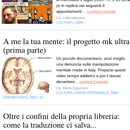
(e in replica nei seguenti 4
appuntamenti:...
Leggere il seguito
Da
Letteratitudine
CULTURA
LIBRI
,
A me la tua mente: il progetto mk ultra
(prima parte)
Un piccolo documentario, anzi meglio
una denuncia sulla manipolazione
mentale made in Italy. Preparai questi
video tempo addietro e poi li lasciai
decantare...
Leggere il seguito
Da
Marta Saponaro
CULTURA
DIARIO PERSONALE
PARI
,
,
OPPORTUNITÀ
PER LEI
,
Oltre i confini della propria libreria:
come la traduzione ci salva...