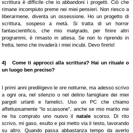
scrittura è difficile che io abbandoni i progetti. Ciò che
rimane incompiuto preme nei miei pensieri. Non riesco a
liberarmene, diventa un ossessione. Ho un progetto di
scrittura, sospeso a metà. Si tratta di un horror
fantascientifico, che mio malgrado, per finire altri
programmi, è rimasto in attesa. Se non lo riprendo in
fretta, temo che invaderà i miei incubi. Devo finirlo!
4) Come ti approcci alla scrittura? Hai un rituale o
un luogo ben preciso?
I primi anni prediligevo le ore notturne, ma adesso scrivo
a ogni ora, nel silenzio o nel delirio famigliare dei miei
pargoli urlanti e famelici. Uso un PC che chiamo
affettuosamente “lo scassone”, anche se mio marito me
ne ha comprato uno nuovo il
natale
scorso. Di rito
scrivo, mi gaso, esulto e poi metto via il testo, lavorando
su altro. Quando passa abbastanza tempo da averlo