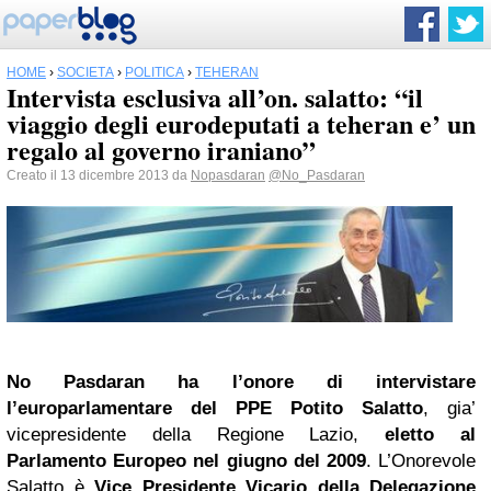
HOME
›
SOCIETÀ
›
POLITICA
›
TEHERAN
Intervista esclusiva all’on. salatto: “il
viaggio degli eurodeputati a teheran e’ un
regalo al governo iraniano”
Creato il 13 dicembre 2013 da
Nopasdaran
@No_Pasdaran
No Pasdaran ha l’onore di intervistare
l’europarlamentare del PPE Potito Salatt
o
, gia’
vicepresidente della Regione Lazio,
eletto al
Parlamento Europeo nel giugno del 2009
. L’Onorevole
Salatto è
Vice Presidente Vicario della Delegazione