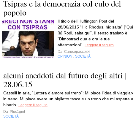
Tsipras e la democrazia col culo del
popolo
Il titolo dell’Huffington Post del
28/06/2015 “Hic Rhodus, hic salta” [“Qui
[è] Rodi, salta qui”. Il senso traslato è
“Dimostraci qua e ora le tue
affermazioni”.
Leggere il seguito
Da
Carusopascoski
OPINIONI
SOCIETÀ
,
alcuni aneddoti dal futuro degli altri |
28.06.15
Castelli in aria, “Lettera d’amore sul treno”: Mi piace l’idea di viaggiar
in treno. Mi piace avere un biglietto tasca e un treno che mi aspetta a
binario.
Leggere il seguito
Da
Plus1gmt
SOCIETÀ