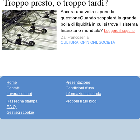
Troppo presto, o troppo tardi?
Ancora una volta si pone la
questioneQuando scoppierà la grande
bolla di liquidità in cui si trova il sistema
finanziario mondiale?
Leggere il seguito
Da
Francosenia
CULTURA
OPINIONI
SOCIETÀ
,
,
Home
Presentazione
Contatti
Condizioni d'uso
Lavora con noi
Informazioni azienda
Rassegna stampa
Proponi il tuo blog
F.A.Q.
Gestisci i cookie