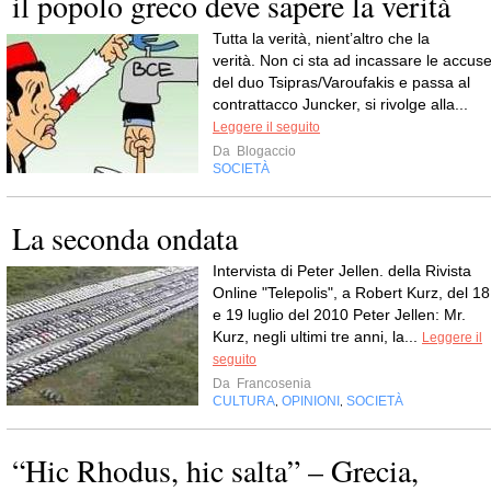
il popolo greco deve sapere la verità
Tutta la verità, nient’altro che la
verità. Non ci sta ad incassare le accus
del duo Tsipras/Varoufakis e passa al
contrattacco Juncker, si rivolge alla...
Leggere il seguito
Da
Blogaccio
SOCIETÀ
La seconda ondata
Intervista di Peter Jellen. della Rivista
Online "Telepolis", a Robert Kurz, del 18
e 19 luglio del 2010 Peter Jellen: Mr.
Kurz, negli ultimi tre anni, la...
Leggere il
seguito
Da
Francosenia
CULTURA
OPINIONI
SOCIETÀ
,
,
“Hic Rhodus, hic salta” – Grecia,