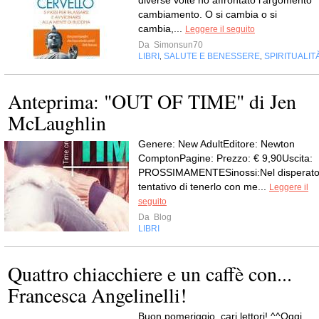
diverse volte ho affrontato l'argomento
cambiamento. O si cambia o si
cambia,...
Leggere il seguito
Da
Simonsun70
LIBRI
SALUTE E BENESSERE
SPIRITUALIT
,
,
Anteprima: "OUT OF TIME" di Jen
McLaughlin
Genere: New AdultEditore: Newton
ComptonPagine: Prezzo: € 9,90Uscita:
PROSSIMAMENTESinossi:Nel disperat
tentativo di tenerlo con me...
Leggere il
seguito
Da
Blog
LIBRI
Quattro chiacchiere e un caffè con...
Francesca Angelinelli!
Buon pomeriggio, cari lettori! ^^Oggi