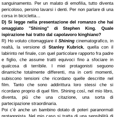
sanguinamento. Per un malato di emofilia, tutto diventa
pericoloso, persino lavarsi i denti. Per non parlare di una
corsa in bicicletta…
D) Si legge nella presentazione del romanzo che hai
omaggiato "Shining" di
Stephen King
. Quale
ispirazione hai tratto dal capolavoro kinghiano?
R) Ho voluto citomaggiare il
Shining
cinematografico, in
realtà, la versione di
Stanley Kubrick
, quella con il
labirinto nel finale, con quel particolare rapporto fra padre
e figlio, che assume tratti equivoci fino a sfociare in
qualcosa di terribile. I miei protagonisti seguono
dinamiche totalmente differenti, ma in certi momenti,
subiscono tensioni che ricordano quelle descritte nel
film. Tanto che sono addirittura loro stessi che si
ricordano proprio di quel film. Shining così, nel mio libro,
diventa, più che una citazione, una sorta di
partecipazione straordinaria.
Poi c’è anche un bambino dotato di poteri paranormali
protagonista. Nel mio caso si tratta di una sensibilità di