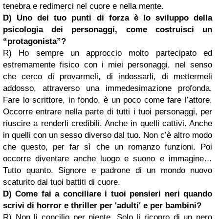
tenebra e redimerci nel cuore e nella mente.
D) Uno dei tuo punti di forza è lo sviluppo della
psicologia dei personaggi, come costruisci un
“protagonista”?
R) Ho sempre un approccio molto partecipato ed
estremamente fisico con i miei personaggi, nel senso
che cerco di provarmeli, di indossarli, di mettermeli
addosso, attraverso una immedesimazione profonda.
Fare lo scrittore, in fondo, è un poco come fare l’attore.
Occorre entrare nella parte di tutti i tuoi personaggi, per
riuscire a renderli credibili. Anche in quelli cattivi. Anche
in quelli con un sesso diverso dal tuo. Non c’è altro modo
che questo, per far sì che un romanzo funzioni. Poi
occorre diventare anche luogo e suono e immagine…
Tutto quanto. Signore e padrone di un mondo nuovo
scaturito dai tuoi battiti di cuore.
D) Come fai a conciliare i tuoi pensieri neri quando
scrivi di horror e thriller per 'adulti' e per bambini?
R) Non li concilio per niente. Solo li ricopro di un nero