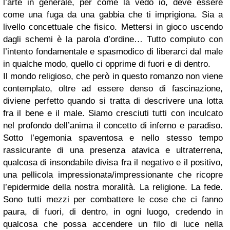
l’arte in generale, per come la vedo io, deve essere
come una fuga da una gabbia che ti imprigiona. Sia a
livello concettuale che fisico. Mettersi in gioco uscendo
dagli schemi è la parola d’ordine… Tutto compiuto con
l’intento fondamentale e spasmodico di liberarci dal male
in qualche modo, quello ci opprime di fuori e di dentro.
Il mondo religioso, che però in questo romanzo non viene
contemplato, oltre ad essere denso di fascinazione,
diviene perfetto quando si tratta di descrivere una lotta
fra il bene e il male. Siamo cresciuti tutti con inculcato
nel profondo dell’anima il concetto di inferno e paradiso.
Sotto l’egemonia spaventosa e nello stesso tempo
rassicurante di una presenza atavica e ultraterrena,
qualcosa di insondabile divisa fra il negativo e il positivo,
una pellicola impressionata/impressionante che ricopre
l’epidermide della nostra moralità. La religione. La fede.
Sono tutti mezzi per combattere le cose che ci fanno
paura, di fuori, di dentro, in ogni luogo, credendo in
qualcosa che possa accendere un filo di luce nella