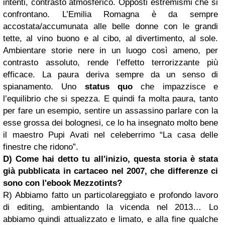
intenti, contrasto atmosferico. Opposti estremismi che si
confrontano. L’Emilia Romagna è da sempre
accostata/accumunata alle belle donne con le grandi
tette, al vino buono e al cibo, al divertimento, al sole.
Ambientare storie nere in un luogo così ameno, per
contrasto assoluto, rende l’effetto terrorizzante più
efficace. La paura deriva sempre da un senso di
spianamento. Uno
status quo
che impazzisce e
l’equilibrio che si spezza. E quindi fa molta paura, tanto
per fare un esempio, sentire un assassino parlare con la
esse grossa dei bolognesi, ce lo ha insegnato molto bene
il maestro Pupi Avati nel celeberrimo “La casa delle
finestre che ridono”.
D) Come hai detto tu all'inizio, questa storia è stata
già pubblicata in cartaceo nel 2007, che differenze ci
sono con l'ebook Mezzotints?
R) Abbiamo fatto un particolareggiato e profondo lavoro
di editing, ambientando la vicenda nel 2013… Lo
abbiamo quindi attualizzato e limato, e alla fine qualche