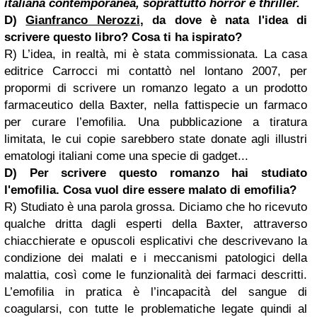
italiana contemporanea, soprattutto horror e thriller.
D)
Gianfranco Nerozzi
, da dove è nata l'idea di
scrivere questo libro? Cosa ti ha ispirato?
R) L’idea, in realtà, mi è stata commissionata. La casa
editrice Carrocci mi contattò nel lontano 2007, per
propormi di scrivere un romanzo legato a un prodotto
farmaceutico della Baxter, nella fattispecie un farmaco
per curare l’emofilia. Una pubblicazione a tiratura
limitata, le cui copie sarebbero state donate agli illustri
ematologi italiani come una specie di gadget...
D) Per scrivere questo romanzo hai studiato
l'emofilia. Cosa vuol dire essere malato di emofilia?
R) Studiato è una parola grossa. Diciamo che ho ricevuto
qualche dritta dagli esperti della Baxter, attraverso
chiacchierate e opuscoli esplicativi che descrivevano la
condizione dei malati e i meccanismi patologici della
malattia, così come le funzionalità dei farmaci descritti.
L’emofilia in pratica è l’incapacità del sangue di
coagularsi, con tutte le problematiche legate quindi al