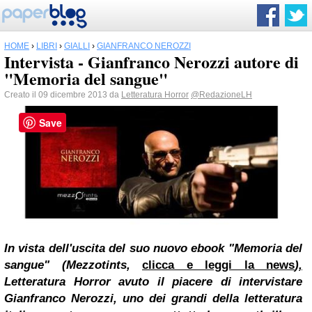
HOME
›
LIBRI
›
GIALLI
›
GIANFRANCO NEROZZI
Intervista - Gianfranco Nerozzi autore di
"Memoria del sangue"
Creato il 09 dicembre 2013 da
Letteratura Horror
@RedazioneLH
Save
In vista dell'uscita del suo nuovo ebook "Memoria del
sangue" (Mezzotints,
clicca e leggi la news
),
Letteratura Horror avuto il piacere di intervistare
Gianfranco Nerozzi, uno dei grandi della letteratura