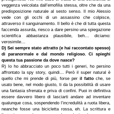
veggenza veicolata dall’emofilia stessa, oltre che da una
predisposizione naturale al sesto senso. Il mio Alessio
vede con gli occhi di un assassino che colpisce,
attraverso il sanguinamento. Il bello è che di tutta questa
faccenda assurda, riesco a dare persino una spiegazione
scientifica abbastanza plausibile, beh… diciamo:
verosimile…
D) Sei sempre stato attratto (e hai raccontato spesso)
di paranormale e dal mondo religioso. Ci spieghi
questa tua passione da dove nasce?
R) Io ho abbracciato un poco tutti i generi, ho persino
affrontato la spy story, quindi… Però il super natural è
quello che mi prende di più, forse per
il fatto
che, se
usato bene, nel modo giusto, ti da la possibilità di usare
una fantasia sfrenata e priva di confini. Puoi in definitiva
essere davvero libero di lasciarti andare ad inventare
qualunque cosa, sospendendo l’incredulità a ruota libera,
neanche fosse una bicicletta rossa, eh. La scrittura e