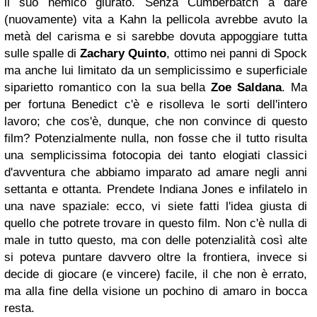
il suo nemico giurato. Senza Cumberbatch a dare
(nuovamente) vita a Kahn la pellicola avrebbe avuto la
metà del carisma e si sarebbe dovuta appoggiare tutta
sulle spalle di
Zachary Quinto
, ottimo nei panni di Spock
ma anche lui limitato da un semplicissimo e superficiale
siparietto romantico con la sua bella
Zoe Saldana
. Ma
per fortuna Benedict c'è e risolleva le sorti dell'intero
lavoro; che cos'è, dunque, che non convince di questo
film? Potenzialmente nulla, non fosse che il tutto risulta
una semplicissima fotocopia dei tanto elogiati classici
d'avventura che abbiamo imparato ad amare negli anni
settanta e ottanta. Prendete Indiana Jones e infilatelo in
una nave spaziale: ecco, vi siete fatti l'idea giusta di
quello che potrete trovare in questo film. Non c'è nulla di
male in tutto questo, ma con delle potenzialità così alte
si poteva puntare davvero oltre la frontiera, invece si
decide di giocare (e vincere) facile, il che non è errato,
ma alla fine della visione un pochino di amaro in bocca
resta.