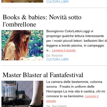
CULTURA
LIBRI
,
Books & babies: Novità sotto
l'ombrellone
Buongiorno ColorLettori,oggi vi
propongo quelche lettura interessante
per i nostri piccoli lettori: bellissimi libri 
leggere a bordo piscina, in campeggio
o...
Leggere il seguito
Da
Roryone
CULTURA
LIBRI
,
Master Blaster al Fantafestival
La camera delle bestemmie, colonna
sonora : Freaks in uniform delle
Horropops.La mia vita è caotica, chi mi
conosce lo sa benissimo.
Leggere il
seguito
Da
Taxi Drivers