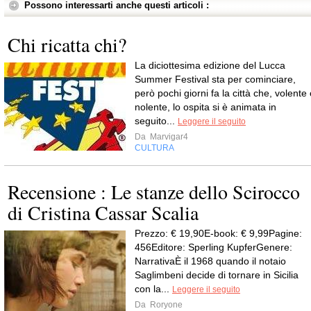
Possono interessarti anche questi articoli :
Chi ricatta chi?
La diciottesima edizione del Lucca
Summer Festival sta per cominciare,
però pochi giorni fa la città che, volente
nolente, lo ospita si è animata in
seguito...
Leggere il seguito
Da
Marvigar4
CULTURA
Recensione : Le stanze dello Scirocco
di Cristina Cassar Scalia
Prezzo: € 19,90E-book: € 9,99Pagine:
456Editore: Sperling KupferGenere:
NarrativaÈ il 1968 quando il notaio
Saglimbeni decide di tornare in Sicilia
con la...
Leggere il seguito
Da
Roryone