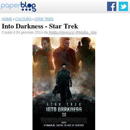
HOME
›
CULTURA
›
STAR TREK
Into Darkness - Star Trek
Creato il 04 gennaio 2014 da
Mattia Allegrucci
@Mattia_Alle