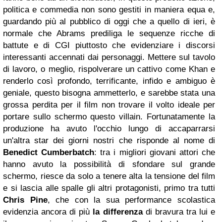
politica e commedia non sono gestiti in maniera equa e,
guardando più al pubblico di oggi che a quello di ieri, è
normale che Abrams prediliga le sequenze ricche di
battute e di CGI piuttosto che evidenziare i discorsi
interessanti accennati dai personaggi. Mettere sul tavolo
di lavoro, o meglio, rispolverare un cattivo come Khan e
renderlo così profondo, terrificante, infido e ambiguo è
geniale, questo bisogna ammetterlo, e sarebbe stata una
grossa perdita per il film non trovare il volto ideale per
portare sullo schermo questo villain. Fortunatamente la
produzione ha avuto l'occhio lungo di accaparrarsi
un'altra star dei giorni nostri che risponde al nome di
Benedict Cumberbatch
: tra i migliori giovani attori che
hanno avuto la possibilità di sfondare sul grande
schermo, riesce da solo a tenere alta la tensione del film
e si lascia alle spalle gli altri protagonisti, primo tra tutti
Chris Pine
, che con la sua performance scolastica
evidenzia ancora di più
la differenza
di bravura tra lui e