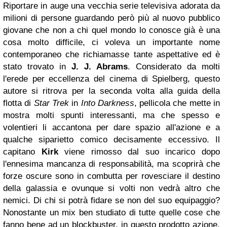
Riportare in auge una vecchia serie televisiva adorata da
milioni di persone guardando però più al nuovo pubblico
giovane che non a chi quel mondo lo conosce già è una
cosa molto difficile, ci voleva un importante nome
contemporaneo che richiamasse tante aspettative ed è
stato trovato in
J. J. Abrams
. Considerato da molti
l'erede per eccellenza del cinema di Spielberg, questo
autore si ritrova per la seconda volta alla guida della
flotta di
Star Trek
in
Into Darkness
, pellicola che mette in
mostra molti spunti interessanti, ma che spesso e
volentieri li accantona per dare spazio all'azione e a
qualche siparietto comico decisamente eccessivo. Il
capitano
Kirk
viene rimosso dal suo incarico dopo
l'ennesima mancanza di responsabilità, ma scoprirà che
forze oscure sono in combutta per rovesciare il destino
della galassia e ovunque si volti non vedrà altro che
nemici. Di chi si potrà fidare se non del suo equipaggio?
Nonostante un mix ben studiato di tutte quelle cose che
fanno bene ad un blockbuster, in questo prodotto azione,